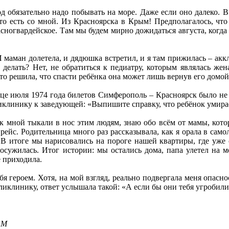
д обязательно надо побывать на море. Даже если оно далеко. 
то есть со мной. Из Красноярска в Крым! Предполагалось, чт
расногвардейское. Там мы будем мирно дожидаться августа, когда
И маман долетела, и дядюшка встретил, и я там прижилась – ак
 делать? Нет, не обратиться к педиатру, которым являлась же
о решила, что спасти ребёнка она может лишь вернув его домой
нце июля 1974 года билетов Симферополь – Красноярск было не 
иклинику к заведующей: «Выпишите справку, что ребёнок умирает
ак мной тыкали в нос этим людям, знаю обо всём от мамы, кото
рейс. Родительница много раз рассказывала, как я орала в само
 В итоге мы нарисовались на пороге нашей квартиры, где уже 
осужилась. Итог истории: мы остались дома, папа улетел на м
е приходила.
бя героем. Хотя, на мой взгляд, реально подвергала меня опасн
ликлинику, ответ услышала такой: «А если бы они тебя угробили
OM