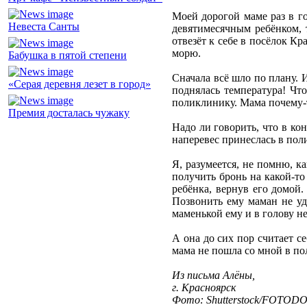
Моей дорогой маме раз в го
Невеста Санты
девятимесячным ребёнком, 
отвезёт к себе в посёлок К
морю.
Бабушка в пятой степени
Сначала всё шло по плану. 
«Серая деревня лезет в город»
поднялась температура! Что
поликлинику. Мама почему-т
Премия досталась чужаку
Надо ли говорить, что в ко
наперевес принеслась в пол
Я, разумеется, не помню, к
получить бронь на какой-то 
ребёнка, вернув его домой.
Позвонить ему маман не уд
маменькой ему и в голову н
А она до сих пор считает се
мама не пошла со мной в по
Из письма Алёны,
г. Красноярск
Фото: Shutterstock/FOTOD