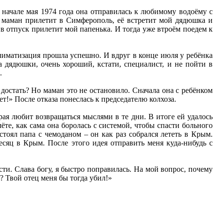
В начале мая 1974 года она отправилась к любимому водоёму с
о маман прилетит в Симферополь, её встретит мой дядюшка и
 в отпуск прилетит мой папенька. И тогда уже втроём поедем к
климатизация прошла успешно. И вдруг в конце июля у ребёнка
на дядюшки, очень хороший, кстати, специалист, и не пойти в
.
достать? Но маман это не остановило. Сначала она с ребёнком
!» После отказа понеслась к председателю колхоза.
рая любит возвращаться мыслями в те дни. В итоге ей удалось
лёте, как сама она боролась с системой, чтобы спасти больного
стоял папа с чемоданом – он как раз собрался лететь в Крым.
есяц в Крым. После этого идея отправить меня куда-нибудь с
ости. Слава богу, я быстро поправилась. На мой вопрос, почему
? Твой отец меня бы тогда убил!»