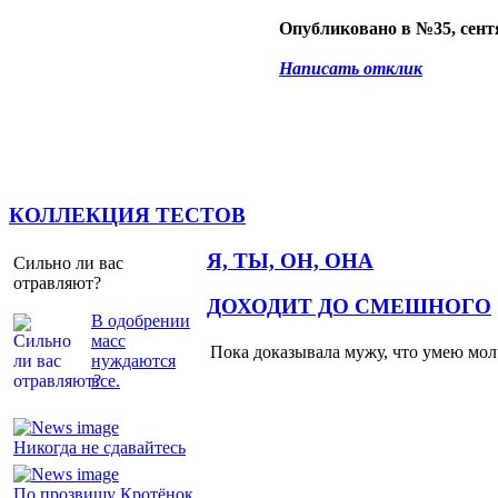
Опубликовано в №35, сентя
Написать отклик
КОЛЛЕКЦИЯ ТЕСТОВ
Я, ТЫ, ОН, ОНА
Сильно ли вас
отравляют?
ДОХОДИТ ДО СМЕШНОГО
В одобрении
масс
Пока доказывала мужу, что умею молч
нуждаются
все.
Никогда не сдавайтесь
По прозвищу Кротёнок