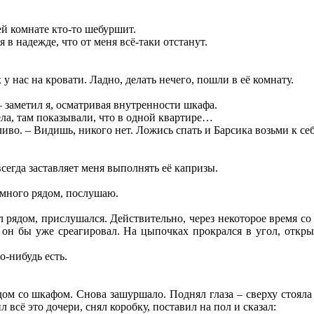
ей комнате кто-то шебуршит.
я в надежде, что от меня всё-таки отстанут.
у нас на кровати. Ладно, делать нечего, пошли в её комнату.
– заметил я, осматривая внутренности шкафа.
ела, там показывали, что в одной квартире…
ливо. – Видишь, никого нет. Ложись спать и Барсика возьми к себ
сегда заставляет меня выполнять её капризы.
емного рядом, послушаю.
сел рядом, прислушался. Действительно, через некоторое время 
, он бы уже среагировал. На цыпочках прокрался в угол, откр
о-нибудь есть.
дом со шкафом. Снова зашуршало. Поднял глаза – сверху стоял
 всё это дочери, снял коробку, поставил на пол и сказал: