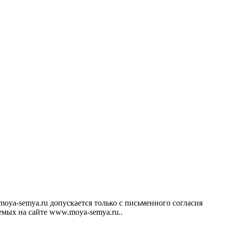
ya-semya.ru допускается только с письменного согласия
аемых на сайте www.moya-semya.ru..