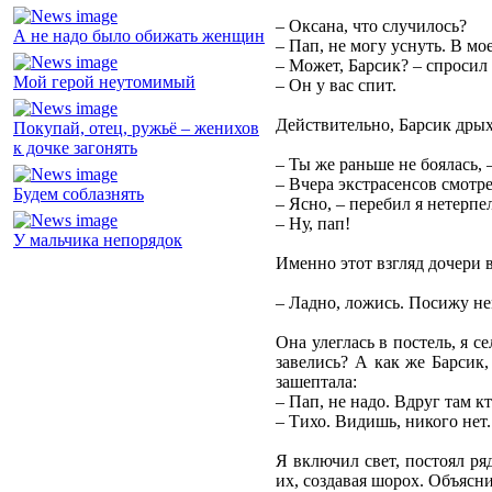
– Оксана, что случилось?
А не надо было обижать женщин
– Пап, не могу уснуть. В мо
– Может, Барсик? – спросил 
Мой герой неутомимый
– Он у вас спит.
Действительно, Барсик дрых 
Покупай, отец, ружьё – женихов
к дочке загонять
– Ты же раньше не боялась, 
– Вчера экстрасенсов смотр
Будем соблазнять
– Ясно, – перебил я нетерпе
– Ну, пап!
У мальчика непорядок
Именно этот взгляд дочери в
– Ладно, ложись. Посижу н
Она улеглась в постель, я 
завелись? А как же Барсик
зашептала:
– Пап, не надо. Вдруг там кт
– Тихо. Видишь, никого нет.
Я включил свет, постоял ря
их, создавая шорох. Объяснил