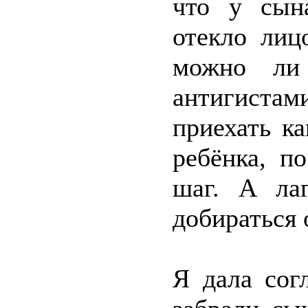
что у сын
отекло лиц
можно ли 
антигист
приехать к
ребёнка, п
шаг. А лаг
добираться 
Я дала сог