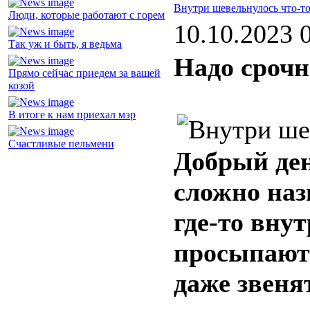
Внутри шевельнулось что-т
Люди, которые работают с горем
10.10.2023 
Так уж и быть, я ведьма
Надо срочно
Прямо сейчас приедем за вашей
козой
В итоге к нам приехал мэр
Счастливые пельмени
Добрый ден
сложно наз
где-то вну
просыпаютс
даже звеня