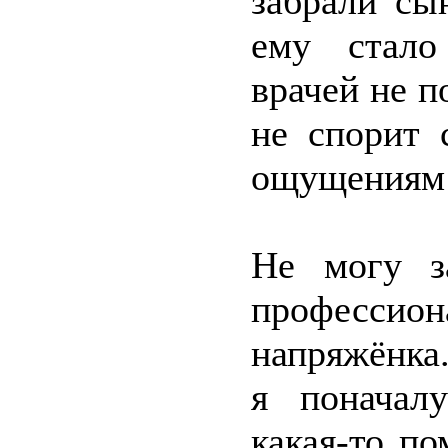
забрали сы
ему стало
врачей не п
не спорит 
ощущениям 
Не могу з
профессион
напряжёнка.
я поначалу
какая-то п