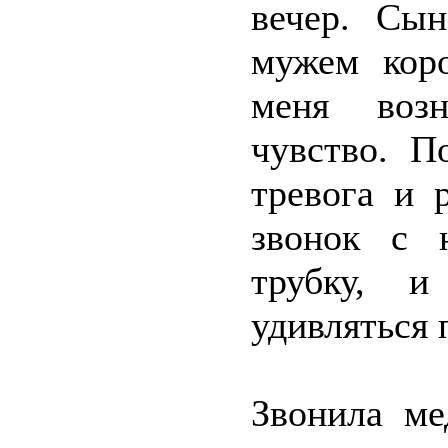
вечер. Сы
мужем кор
меня возн
чувство. П
тревога и 
звонок с 
трубку, и
удивляться 
Звонила ме