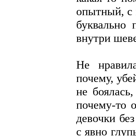
опытный, с
буквально 
внутри шеве
Не нравил
почему, убе
не боялась
почему-то 
девочки бе
с явно глу