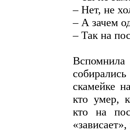
– Нет, не х
– А зачем о
– Так на по
Вспомнила 
собирались
скамейке н
кто умер, 
кто на пос
«зависает»,