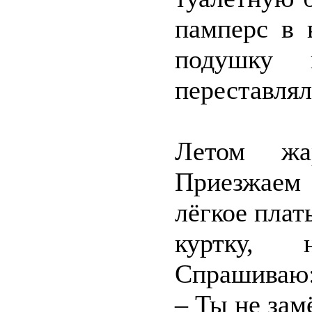
памперс в 
подушку 
переставлял
Летом жар
Приезжаем
лёгкое плат
куртку, 
Спрашиваю
– Ты не зам