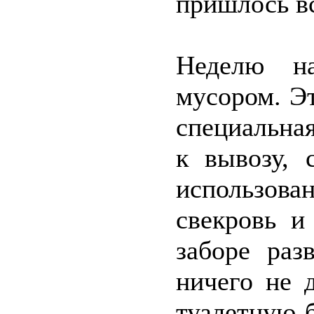
пришлось вс
Неделю на
мусором. Э
специальна
к вывозу, 
использов
свекровь и
заборе раз
ничего не 
туалетную 