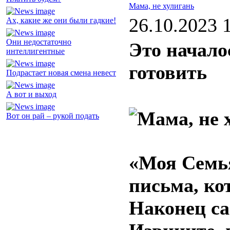
Мама, не хулигань
26.10.2023 
Ах, какие же они были гадкие!
Они недостаточно
Это начало
интеллигентные
готовить
Подрастает новая смена невест
А вот и выход
Вот он рай – рукой подать
«Моя Семья
письма, ко
Наконец са