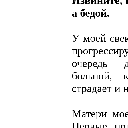
Извините, 
а бедой.
У моей свек
прогрессиру
очередь д
больной, 
страдает и 
Матери мое
Первые при