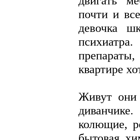
двигать м
почти и вс
девочка ш
психиатра.
препараты
квартире хо
Живут они 
диванчике
колющие, р
бытовая хи