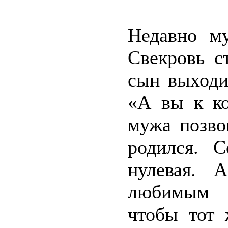
Недавно му
Свекровь с
сын выходи
«А вы к к
мужа позво
родился. 
нулевая. 
любимым с
чтобы тот 