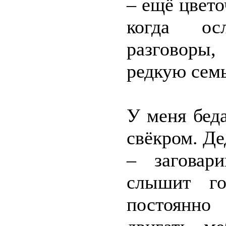
– ещё цвето
когда ос
разговоры,
редкую семь
У меня беда
свёкром. Де
– заговари
слышит го
постоянно 