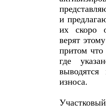
представля
и предлага
их скоро 
верят этому
притом что
где указа
выводятся
износа.
Участко