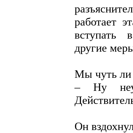
разъясните
работает э
вступать 
другие меры
Мы чуть ли
– Ну неуж
Действитель
Он вздохнул