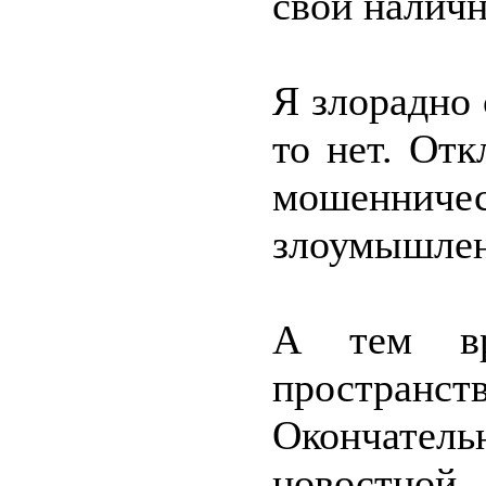
свои налич
Я злорадно 
то нет. От
мошеннич
злоумышленн
А тем вр
пространс
Окончатель
новостной