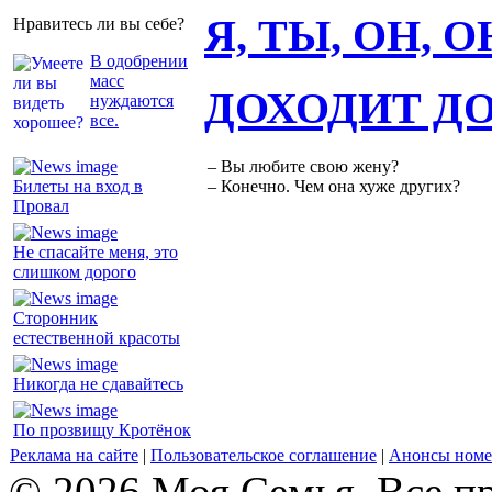
Я, ТЫ, ОН, 
Нравитесь ли вы себе?
В одобрении
масс
ДОХОДИТ Д
нуждаются
все.
– Вы любите свою жену?
Билеты на вход в
– Конечно. Чем она хуже других?
Провал
Не спасайте меня, это
слишком дорого
Сторонник
естественной красоты
Никогда не сдавайтесь
По прозвищу Кротёнок
Реклама на сайте
|
Пользовательское соглашение
|
Анонсы номе
© 2026 Моя Семья. Все п