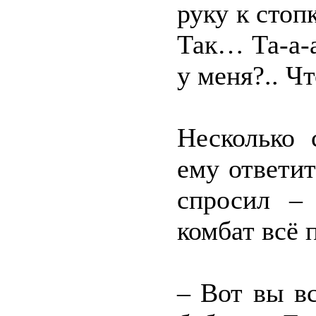
руку к стоп
Так… Та-а-а
у меня?.. Ч
Несколько 
ему ответи
спросил – 
комбат всё 
– Вот вы в