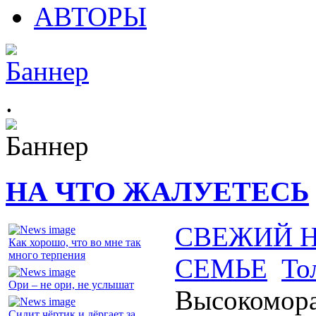
АВТОРЫ
.
НА ЧТО ЖАЛУЕТЕСЬ
СВЕЖИЙ 
Как хорошо, что во мне так
много терпения
СЕМЬЕ
То
Ори – не ори, не услышат
Высокомора
Сидит чёртик и дёргает за