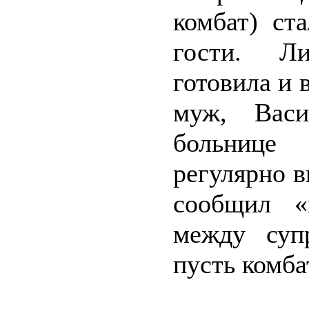
комбат) ст
гости. Ли
готовила и 
муж, Васи
больнице
регулярно 
сообщил «
между суп
пусть комб