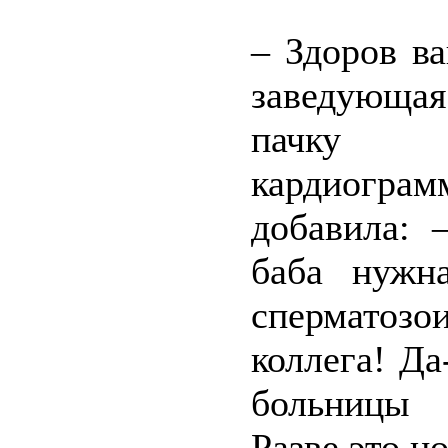
– Здоров в
заведующа
пачку б
кардиограм
добавила: 
баба нужн
сперматозо
коллега! Да
больницы 
Разве это н