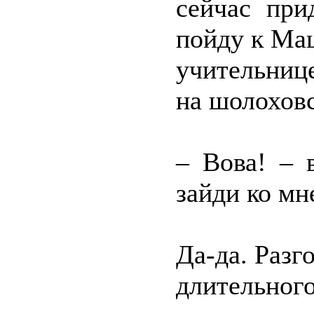
сейчас при
пойду к Маш
учительниц
на шолохов
– Вова! – 
зайди ко мн
Да-да. Разг
длительного