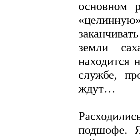
основном р
«целинную
заканчива
земли сах
находится н
службе, п
ждут…
Расходились
подшофе. 