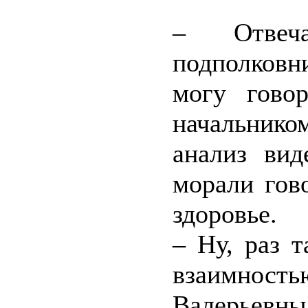
– Отвеч
подполковни
могу гово
начальнико
анализ ви
морали гов
здоровье.
– Ну, раз 
взаимно
Валерьевны