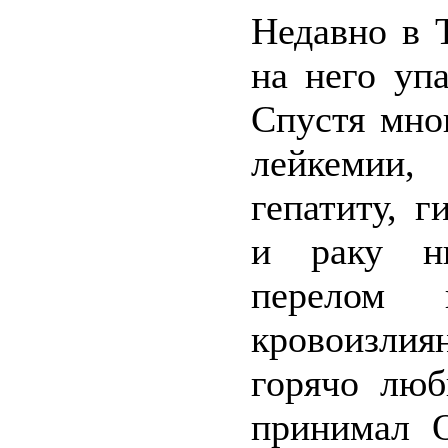
Недавно в 
на него уп
Спустя мног
лейкемии,
гепатиту, 
и раку ни
перелом
кровоизлия
горячо люб
принимал О