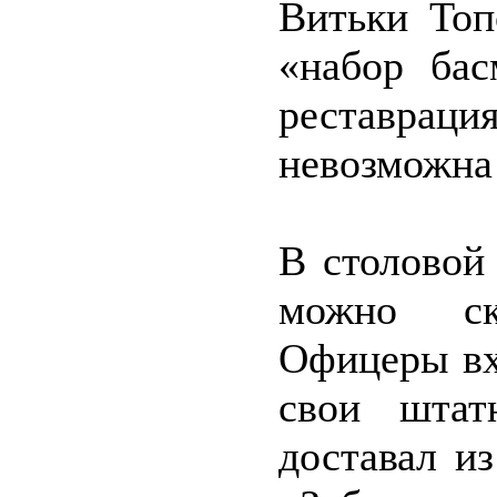
Витьки Топ
«набор бас
реставра
невозможн
В столовой
можно ск
Офицеры вх
свои штат
доставал и