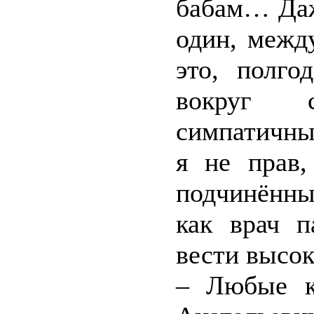
бабам… Даж
один, межд
это, полго
вокруг 
симпатичны
я не прав,
подчинённы
как врач п
вести высо
– Любые к