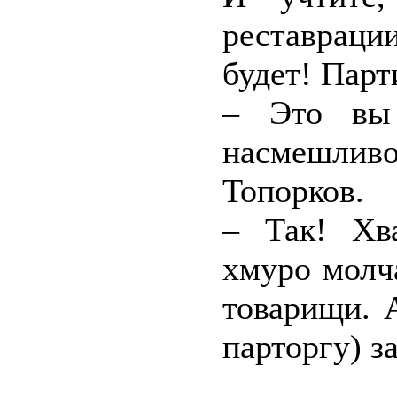
реставраци
будет! Парт
– Это вы
насмешли
Топорков.
– Так! Хв
хмуро молч
товарищи. 
парторгу) з