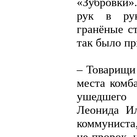
«Зубровки»
рук в рук
гранёные с
так было пр
– Товарищи
места комб
ушедшего 
Леонида Ил
коммуниста
не пророк, 