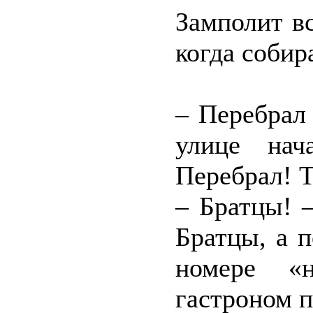
Замполит вс
когда собир
– Перебрал
улице нач
Перебрал! Т
– Братцы! 
Братцы, а п
номере «н
гастроном 