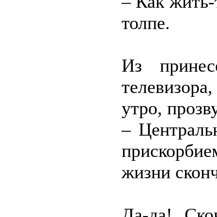
– Как жить-
толпе.
Из принес
телевизора
утро, прозв
– Централь
прискорбие
жизни скон
Да-да! Ско