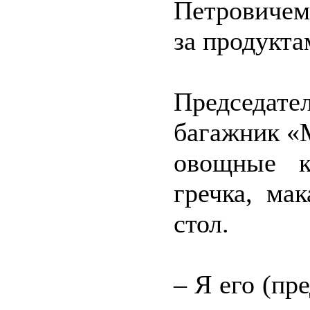
Петровичем
за продукта
Председате
багажник «М
овощные ко
гречка, м
стол.
– Я его (пре