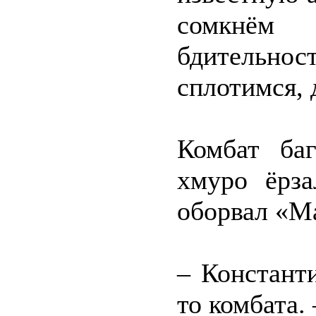
сомкнём
бдительнос
сплотимся,
Комбат баг
хмуро ёрза
оборвал «М
– Констант
то комбата. 