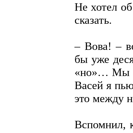
Не хотел об
сказать.
– Вова! – в
бы уже дес
«но»… Мы б
Васей я пью
это между 
Вспомнил, 