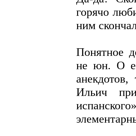
горячо люб
ним скончал
Понятное д
не юн. О е
анекдотов,
Ильич при
испанског
элементарны