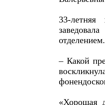
33-летняя
заведова
отделением.
– Какой пр
восклик
фонендоскоп
«Хорошая д