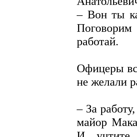
Анатольеви
– Вон ты к
Поговорим 
работай.
Офицеры вс
не желали р
– За работу
майор Мака
И учтите,