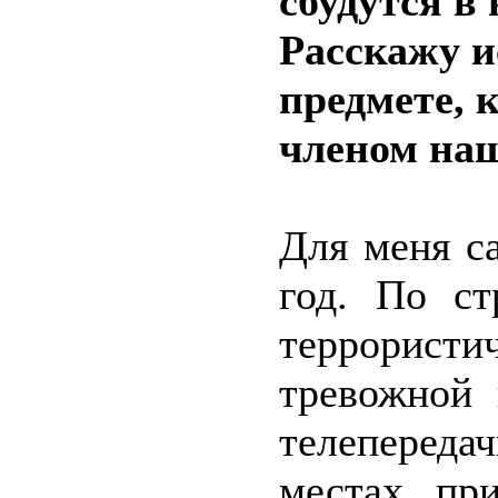
сбудутся в
Расскажу и
предмете, 
членом наш
Для меня с
год. По ст
террористи
тревожной 
телепереда
местах пр