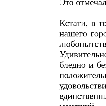
Это отмечал
Кстати, в т
нашего горо
любопытс
Удивительн
бледно и б
положите
удовольств
единственн