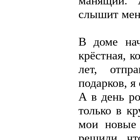
манящий. 
слышит мен
В доме нач
крёстная, к
лет, отпр
подарков, я
А в день р
только в к
мои новые 
решили, чт