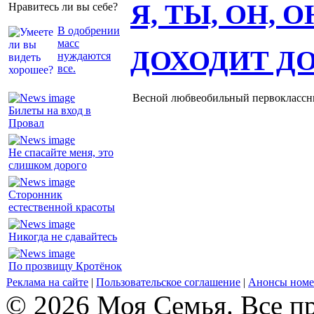
Я, ТЫ, ОН, 
Нравитесь ли вы себе?
В одобрении
масс
ДОХОДИТ Д
нуждаются
все.
Весной любвеобильный первоклассник
Билеты на вход в
Провал
Не спасайте меня, это
слишком дорого
Сторонник
естественной красоты
Никогда не сдавайтесь
По прозвищу Кротёнок
Реклама на сайте
|
Пользовательское соглашение
|
Анонсы номе
© 2026 Моя Семья. Все п