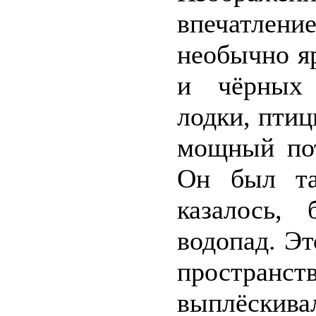
впечатлени
необычно я
и чёрных 
лодки, птиц
мощный пот
Он был та
казалось,
водопад. Эт
пространс
выплёскива