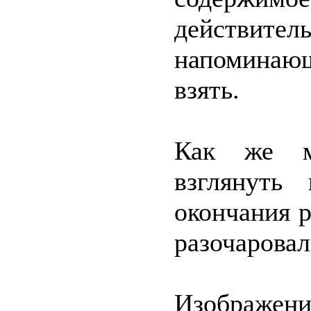
действи
напоминающ
взять.
Как же м
взглянуть
окончания р
разочаровал
Изображе