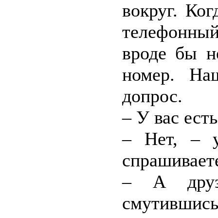
вокруг. Ког
телефонны
вроде бы н
номер. На
допрос.
– У вас ест
– Нет, – 
спрашивает
– А друз
смутившись