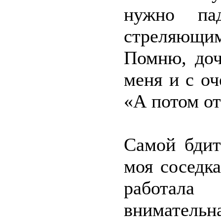
нужно па
стреляющим
Помню, доч
меня и с о
«А потом от
Самой бдит
моя соседк
работала
вниматель