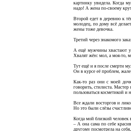
картинку увидела. Когда му
надо! А жена по-своему кру
Второй едет в деревню к тё
молодец, по дому всё делает
жены тоже девочка.
Третий через знакомого зака
А ещё мужчины хвастают усп
Хвалят жён: мол, а моя-то,
Тут ещё и я после смерти му
Он в курсе её проблем, жале
Как-то раз они с моей доч
говорить, стилиста. Мастер
пользоваться косметикой и 
Все ждали восторгов и ликов
Но это были слёзы счастли
Когда мой близкий человек в
– А она сама по себе краси
другому посмотрела на себя, 