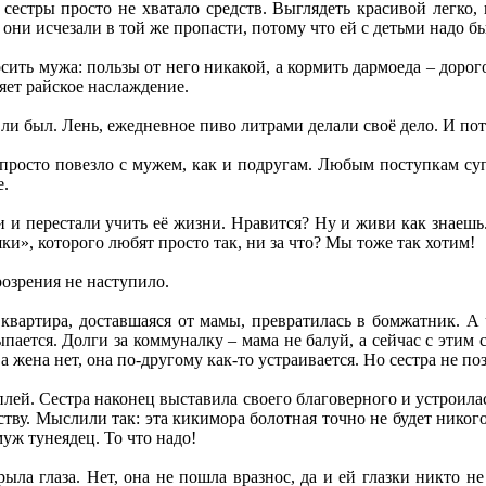
У сестры просто не хватало средств. Выглядеть красивой легко
 они исчезали в той же пропасти, потому что ей с детьми надо 
сить мужа: пользы от него никакой, а кормить дармоеда – дорог
ляет райское наслаждение.
д ли был. Лень, ежедневное пиво литрами делали своё дело. И по
 просто повезло с мужем, как и подругам. Любым поступкам суп
е.
и перестали учить её жизни. Нравится? Ну и живи как знаешь. 
ки», которого любят просто так, ни за что? Мы тоже так хотим!
розрения не наступило.
 квартира, доставшаяся от мамы, превратилась в бомжатник. А ч
ыпается. Долги за коммуналку – мама не балуй, а сейчас с этим
 жена нет, она по-другому как-то устраивается. Но сестра не позв
плей. Сестра наконец выставила своего благоверного и устроила
ству. Мыслили так: эта кикимора болотная точно не будет никог
муж тунеядец. То что надо!
рыла глаза. Нет, она не пошла вразнос, да и ей глазки никто н