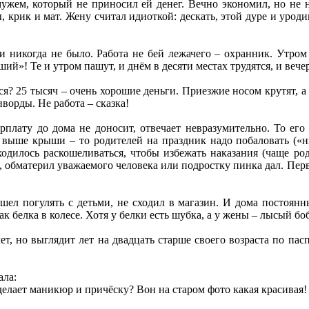
ужем, который не приносил ей денег. Вечно экономил, но не на
 крик и мат. Жену считал идиоткой: дескать, этой дуре и уроди
и никогда не было. Работа не бей лежачего – охранник. Утром
ий»! Те и утром пашут, и днём в десяти местах трудятся, и вече
ься? 25 тысяч – очень хорошие деньги. Приезжие носом крутят, 
нворды. Не работа – сказка!
рплату до дома не доносит, отвечает невразумительно. То ег
 выше крыши – то родителей на праздник надо побаловать («ни
одилось раскошеливаться, чтобы избежать наказания (чаще род
 обматерил уважаемого человека или подростку пинка дал. Первог
ышел погулять с детьми, не сходил в магазин. И дома постоян
ак белка в колесе. Хотя у белки есть шубка, а у жены – лысый б
ет, но выглядит лет на двадцать старше своего возраста по пас
ала:
делает маникюр и причёску? Вон на старом фото какая красивая!