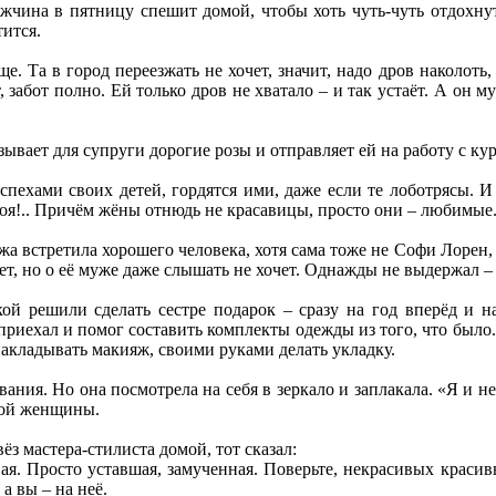
жчина в пятницу спешит домой, чтобы хоть чуть-чуть отдохнут
тится.
ще. Та в город переезжать не хочет, значит, надо дров наколоть
, забот полно. Ей только дров не хватало – и так устаёт. А он м
зывает для супруги дорогие розы и отправляет ей на работу с ку
ехами своих детей, гордятся ими, даже если те лоботрясы. И н
 моя!.. Причём жёны отнюдь не красавицы, просто они – любимые
жа встретила хорошего человека, хотя сама тоже не Софи Лорен, 
ет, но о её муже даже слышать не хочет. Однажды не выдержал –
кой решили сделать сестре подарок – сразу на год вперёд и н
 приехал и помог составить комплекты одежды из того, что было.
накладывать макияж, своими руками делать укладку.
ания. Но она посмотрела на себя в зеркало и заплакала. «Я и не 
вой женщины.
ёз мастера-стилиста домой, тот сказал:
вая. Просто уставшая, замученная. Поверьте, некрасивых красив
а вы – на неё.