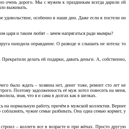
, но очень дорого. Мы с мужем к праздникам всегда дарили ей
было выживать.
ое удовольствие, особенно в наши дни. Даже если в постели он
том царя и таким любят – зачем напрягаться ради мымры?
руга находила оправдание. О разводе и слышать не хотела: то
Прекратили делать ей подарки, давать деньги. А, собственно,
его было ждать – хозяина нет, денег тоже, ремонт сто лет не
 строго. Поэтому задолженность её муж хотел повесить на меня,
олила, зная, что я и сама в долгах как в шелках.
сь на нормальную работу, причём в мужской коллектив. Вернее
о соблазнять, чужие семьи разбивать. Она одна семью кормит, у
е строил – коллеги все в возрасте и при жёнах. Просто другую