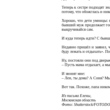
Теперь к сестре подходят з
потому, что обожглась и ник
Хорошо, что дети умницы: п
бывший муж продолжает гово
выкручивайся сам.
И куда теперь идти? С быв
Недавно пришёл и заявил, чт
буду лежать и отдыхать». П
Ну, постояли они под дверью
– Пусть мама отдыхает, а мы 
И звонят мне:
– Лен, ты дома? А Соня? Мы 
Вот так. Похоже, папа ником
Из письма Елены,
Московская область
Фото: Shutterstock/FOTOD