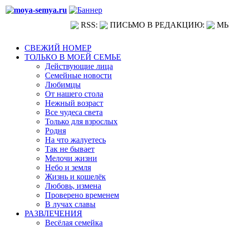
RSS:
ПИСЬМО В РЕДАКЦИЮ:
МЫ
СВЕЖИЙ НОМЕР
ТОЛЬКО В МОЕЙ СЕМЬЕ
Действующие лица
Семейные новости
Любимцы
От нашего стола
Нежный возраст
Все чудеса света
Только для взрослых
Родня
На что жалуетесь
Так не бывает
Мелочи жизни
Небо и земля
Жизнь и кошелёк
Любовь, измена
Проверено временем
В лучах славы
РАЗВЛЕЧЕНИЯ
Весёлая семейка