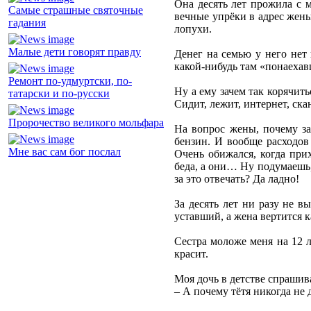
Она десять лет прожила с м
Самые страшные святочные
вечные упрёки в адрес жены,
гадания
лопухи.
Малые дети говорят правду
Денег на семью у него нет 
какой-нибудь там «понаехавш
Ремонт по-удмуртски, по-
Ну а ему зачем так корячит
татарски и по-русски
Сидит, лежит, интернет, ска
Пророчество великого мольфара
На вопрос жены, почему за
бензин. И вообще расходов
Мне вас сам бог послал
Очень обижался, когда прих
беда, а они… Ну подумаешь,
за это отвечать? Да ладно!
За десять лет ни разу не в
уставший, а жена вертится к
Сестра моложе меня на 12 л
красит.
Моя дочь в детстве спрашив
– А почему тётя никогда не 