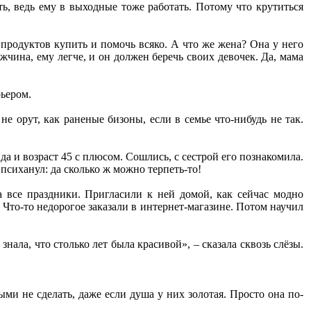
ь, ведь ему в выходные тоже работать. Потому что крутиться
, продуктов купить и помочь всяко. А что же жена? Она у него
ужчина, ему легче, и он должен беречь своих девочек. Да, мама
рьером.
е орут, как раненые бизоны, если в семье что-нибудь не так.
.
да и возраст 45 с плюсом. Сошлись, с сестрой его познакомила.
 психанул: да сколько ж можно терпеть-то!
а все праздники. Пригласили к ней домой, как сейчас модно
 Что-то недорогое заказали в интернет-магазине. Потом научил
знала, что столько лет была красивой», – сказала сквозь слёзы.
ыми не сделать, даже если душа у них золотая. Просто она по-