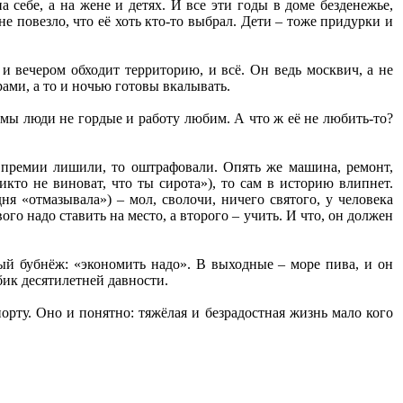
 себе, а на жене и детях. И все эти годы в доме безденежье,
не повезло, что её хоть кто-то выбрал. Дети – тоже придурки и
 и вечером обходит территорию, и всё. Он ведь москвич, а не
рами, а то и ночью готовы вкалывать.
а мы люди не гордые и работу любим. А что ж её не любить-то?
о премии лишили, то оштрафовали. Опять же машина, ремонт,
кто не виноват, что ты сирота»), то сам в историю влипнет.
ня «отмазывала») – мол, сволочи, ничего святого, у человека
о надо ставить на место, а второго – учить. И что, он должен
ный бубнёж: «экономить надо». В выходные – море пива, и он
обик десятилетней давности.
порту. Оно и понятно: тяжёлая и безрадостная жизнь мало кого