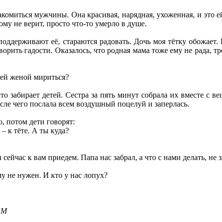
накомиться мужчины. Она красивая, нарядная, ухоженная, и это е
ому не верит, просто что-то умерло в душе.
оддерживают её, стараются радовать. Дочь моя тётку обожает. 
рить гадости. Оказалось, что родная мама тоже ему не рада, тр
шей женой мириться?
о забирает детей. Сестра за пять минут собрала их вместе с вещ
осле чего послала всем воздушный поцелуй и заперлась.
, потом дети говорят:
– к тёте. А ты куда?
сейчас к вам приедем. Папа нас забрал, а что с нами делать, не з
у не нужен. И кто у нас лопух?
OM