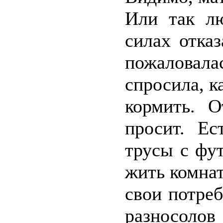
Или так лю
силах отка
пожаловала
спросила, к
кормить. О
просит. Е
трусы с фу
жить комна
свои потре
разносолов 