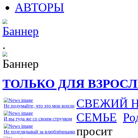
АВТОРЫ
.
ТОЛЬКО ДЛЯ ВЗРОС
СВЕЖИЙ 
Не подумайте, что это мои вопли
СЕМЬЕ
Ро
И вы туда же со своим стручком
просит
Не подглядывай за влюблёнными