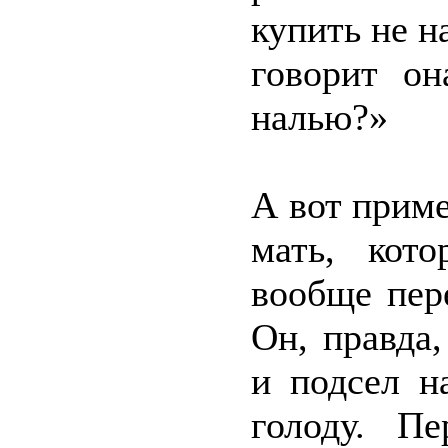
купить не на
говорит он
налью?»
А вот приме
мать, кот
вообще пер
Он, правда,
и подсел н
голоду. П