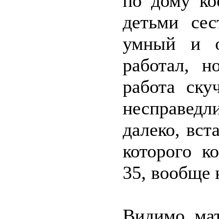
по дому ко
детьми сес
умный и о
работал, н
работа ску
несправедл
далеко, вст
которого к
35, вообще н
Видимо, мат