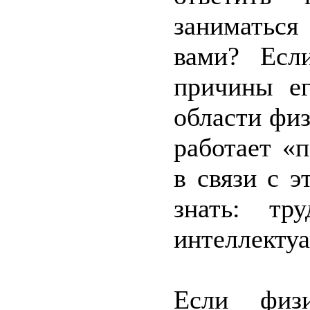
заниматься
вами? Если
причины е
области фи
работает «
в связи с 
знать: тр
интеллекту
Если физи