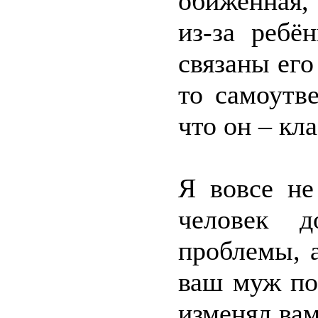
обиженная, 
из-за ребё
связаны его
то самоутв
что он – кл
Я вовсе не
человек 
проблемы, а
ваш муж по
изменял ва