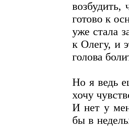
возбудить, 
готово к ос
уже стала з
к Олегу, и 
голова болит
Но я ведь е
хочу чувст
И нет у ме
бы в недель