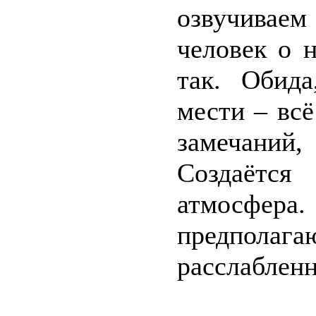
озвучиваем
человек о 
так. Обида
мести – всё
замечаний
Создаётс
атмосфе
предпол
расслабленн