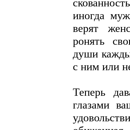
скованнос
иногда муж
верят жен
ронять св
души кажды
с ним или н
Теперь да
глазами ва
удовольс