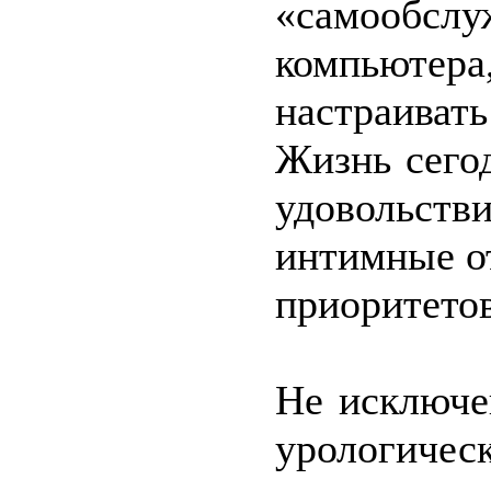
«самообсл
компьютера
настраиват
Жизнь сего
удовольств
интимные о
приоритето
Не исключе
урологическ