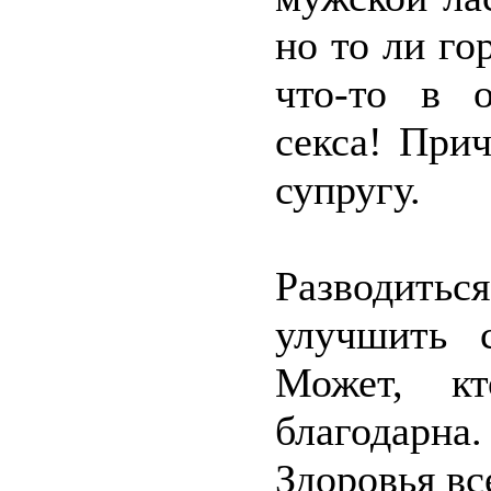
но то ли го
что-то в 
секса! При
супругу.
Разводиться
улучшить 
Может, кт
благодарна.
Здоровья вс