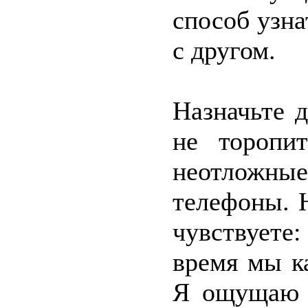
способ узна
с другом.
Назначьте д
не торопит
неотложны
телефоны. Н
чувствуете
время мы ка
Я ощущаю с