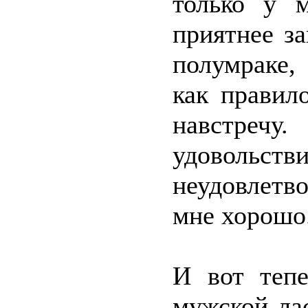
только у м
приятнее з
полумраке,
как правил
навстречу
удовольст
неудовлетв
мне хорошо
И вот тепе
мужской ла