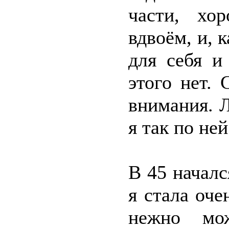
части, хо
вдвоём, и, 
для себя и
этого нет.
внимания. Л
я так по не
В 45 начал
я стала оче
нежно мож