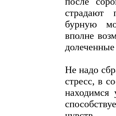
после сор
страдают 
бурную мо
вполне воз
долеченные 
Не надо сбр
стресс, в с
находимся 
способству
чувств.