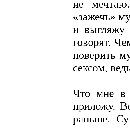
не мечтаю
«зажечь» м
и выгляжу 
говорят. Че
поверить му
сексом, ведь
Что мне в 
приложу. В
раньше. Су