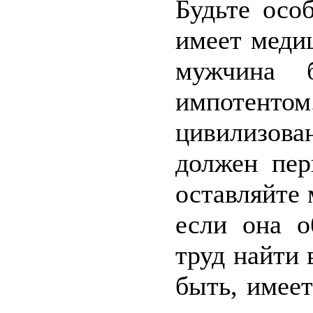
Будьте осо
имеет меди
мужчина б
импотенто
цивилизов
должен пер
оставляйте 
если она о
труд найти 
быть, имее