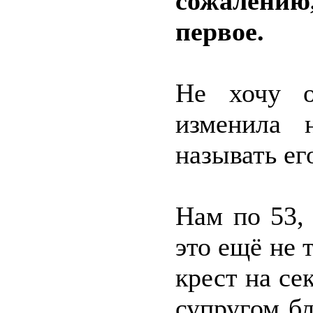
сожалению,
первое.
Не хочу о
изменила 
называть ег
Нам по 53,
это ещё не 
крест на се
супругом бл