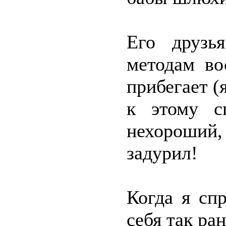
Его друзь
методам во
прибегает (я
к этому с
нехороший
задурил!
Когда я сп
себя так ра