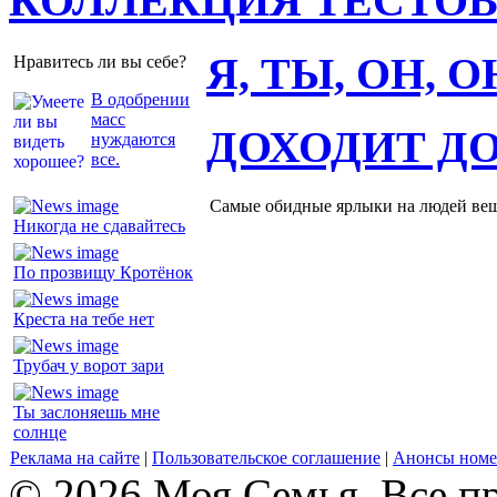
КОЛЛЕКЦИЯ ТЕСТО
Я, ТЫ, ОН, 
Нравитесь ли вы себе?
В одобрении
масс
ДОХОДИТ Д
нуждаются
все.
Самые обидные ярлыки на людей ве
Никогда не сдавайтесь
По прозвищу Кротёнок
Креста на тебе нет
Трубач у ворот зари
Ты заслоняешь мне
солнце
Реклама на сайте
|
Пользовательское соглашение
|
Анонсы номе
© 2026 Моя Семья. Все п