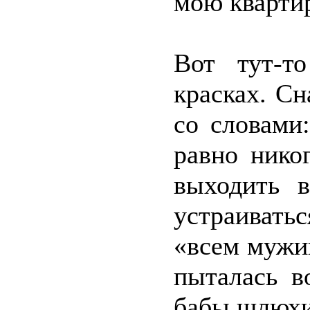
мою квартир
Вот тут-т
красках. Сн
со словами
равно нико
выходить в
устраивать
«всем мужик
пыталась в
бабы шлюхи 