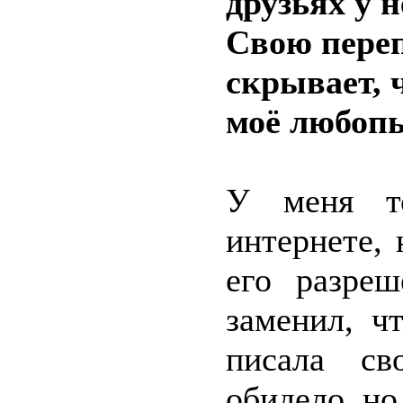
друзьях у 
Свою переп
скрывает, 
моё любопы
У меня т
интернете,
его разре
заменил, ч
писала св
обидело, но