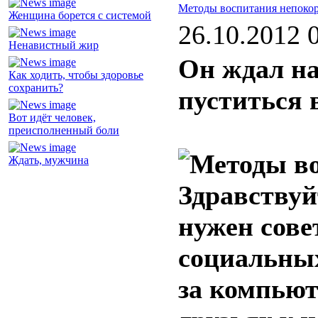
Методы воспитания непоко
Женщина борется с системой
26.10.2012 
Ненавистный жир
Он ждал н
Как ходить, чтобы здоровье
сохранить?
пуститься 
Вот идёт человек,
преисполненный боли
Ждать, мужчина
Здравствуй
нужен сове
социальных
за компьют