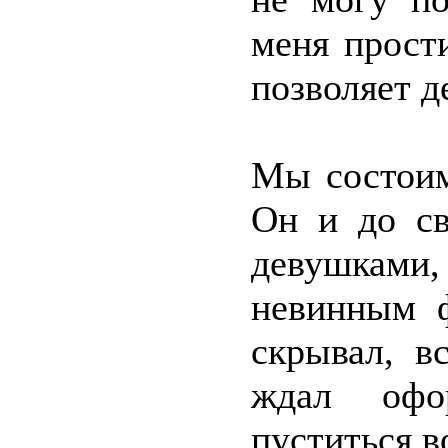
меня прост
позволяет д
Мы состоим
Он и до св
девушками
невинным ф
скрывал, в
ждал офо
пуститься в