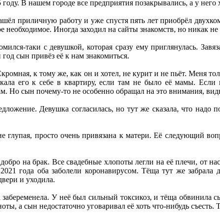
 году. В нашем городе все предприятия позакрывались, а у него 
ашёл приличную работу и уже спустя пять лет приобрёл двухко
ое необходимое. Иногда заходил на сайты знакомств, но никак не
омился-таки с девушкой, которая сразу ему приглянулась. Завяз
 год сын привёз её к нам знакомиться.
ромная, к тому же, как он и хотел, не курит и не пьёт. Меня тол
скала его к себе в квартиру, если там не было её мамы. Если
м. Но сын почему-то не особенно обращал на это внимания, вид
едложение. Девушка согласилась, но тут же сказала, что надо п
не глупая, просто очень привязана к матери. Её следующий воп
 добро на брак. Все свадебные хлопоты легли на её плечи, от 
2021 года оба заболели коронавирусом. Тёща тут же забрала д
двери и уходила.
а забеременела. У неё был сильный токсикоз, и тёща обвинила сы
ноты, а сын недостаточно уговаривал её хоть что-нибудь съесть. Т