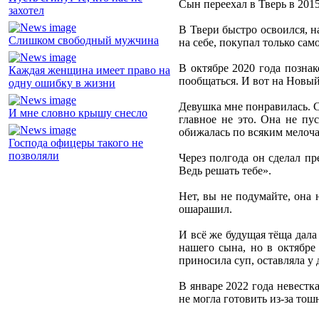
Сын переехал в Тверь в 2015
захотел
В Твери быстро освоился, н
Слишком свободный мужчина
на себе, покупал только сам
В октябре 2020 года познак
Каждая женщина имеет право на
пообщаться. И вот на Новый
одну ошибку в жизни
Девушка мне понравилась. Ск
И мне словно крышу снесло
главное не это. Она не пу
обижалась по всяким мелоча
Господа офицеры такого не
позволяли
Через полгода он сделал пр
Ведь решать тебе».
Нет, вы не подумайте, она 
ошарашил.
И всё же будущая тёща дала
нашего сына, но в октябре 
приносила суп, оставляла у 
В январе 2022 года невестк
не могла готовить из-за тош