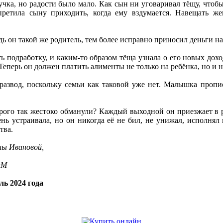
учка, но радости было мало. Как сын ни уговаривал тёщу, чтоб
ретила сыну приходить, когда ему вздумается. Навещать жен
.
ь он такой же родитель, тем более исправно приносил деньги на 
ь подработку, и каким-то образом тёща узнала о его новых дохо
Теперь он должен платить алименты не только на ребёнка, но и 
 развод, поскольку семьи как таковой уже нет. Малышка пропи
рого так жестоко обманули? Каждый выходной он приезжает в р
ень устраивала, но он никогда её не бил, не унижал, исполня
тва.
ны Ивановой,
OM
ль 2024 года