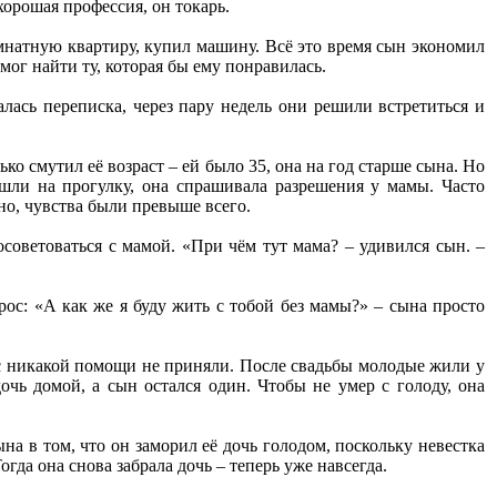
хорошая профессия, он токарь.
мнатную квартиру, купил машину. Всё это время сын экономил
 мог найти ту, которая бы ему понравилась.
алась переписка, через пару недель они решили встретиться и
ько смутил её возраст – ей было 35, она на год старше сына. Но
 шли на прогулку, она спрашивала разрешения у мамы. Часто
но, чувства были превыше всего.
осоветоваться с мамой. «При чём тут мама? – удивился сын. –
рос: «А как же я буду жить с тобой без мамы?» – сына просто
нас никакой помощи не приняли. После свадьбы молодые жили у
очь домой, а сын остался один. Чтобы не умер с голоду, она
на в том, что он заморил её дочь голодом, поскольку невестка
огда она снова забрала дочь – теперь уже навсегда.