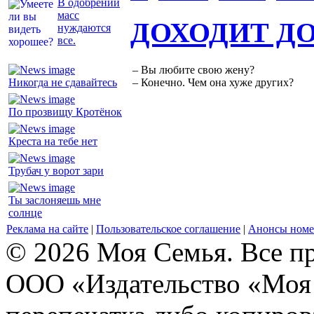
В одобрении
масс
ДОХОДИТ Д
нуждаются
все.
– Вы любите свою жену?
Никогда не сдавайтесь
– Конечно. Чем она хуже других?
По прозвищу Кротёнок
Креста на тебе нет
Трубач у ворот зари
Ты заслоняешь мне
солнце
Реклама на сайте
|
Пользовательское соглашение
|
Анонсы номе
© 2026 Моя Семья. Все п
ООО «Издательство «Моя 