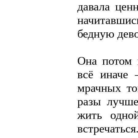
давала цен
начитавши
бедную дево
Она потом 
всё иначе 
мрачных то
разы лучше
жить одно
встречаться