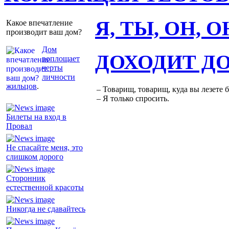
Я, ТЫ, ОН, 
Какое впечатление
производит ваш дом?
Дом
ДОХОДИТ Д
воплощает
черты
личности
жильцов
.
– Товарищ, товарищ, куда вы лезете 
– Я только спросить.
Билеты на вход в
Провал
Не спасайте меня, это
слишком дорого
Сторонник
естественной красоты
Никогда не сдавайтесь