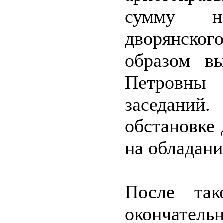
сумму н
дворянско
образом в
Петровн
заседаний
обстановке
на обладан
После так
окончатель