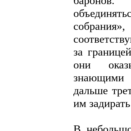
баронов.
объединят
собрани
соответств
за границе
они оказ
знающими
дальше тре
им задират
В небольшо