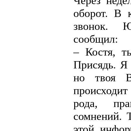
Через неде
оборот. В 
звонок. 
сообщил:
– Костя, т
Присядь. Я 
но твоя В
происходи
рода, пра
сомнений. 
этой инфор