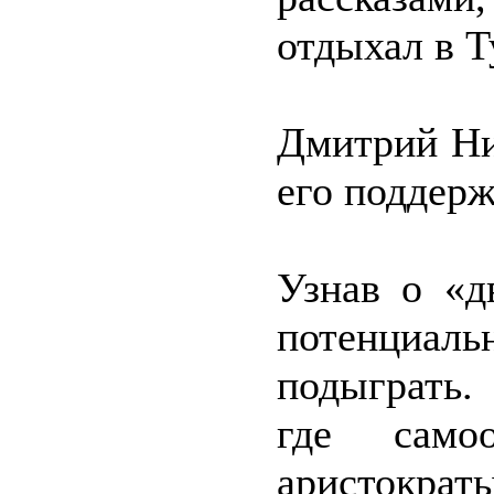
отдыхал в Т
Дмитрий Ни
его поддерж
Узнав о «д
потенциал
подыграть.
где самоо
аристокра