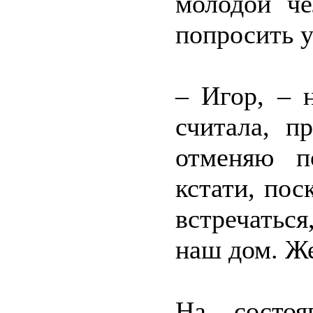
молодой че
попросить у
– Игор, – 
считала, п
отменяю п
кстати, пос
встречатьс
наш дом. Же
На состоя