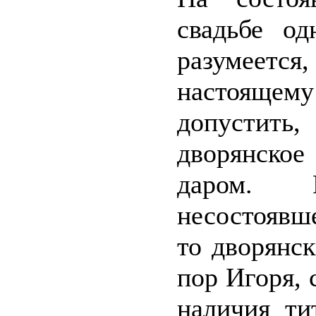
свадьбе од
разумеется,
настояще
допустит
дворянско
даром. 
несостоявш
то дворянск
пор Игоря, 
наличия ти