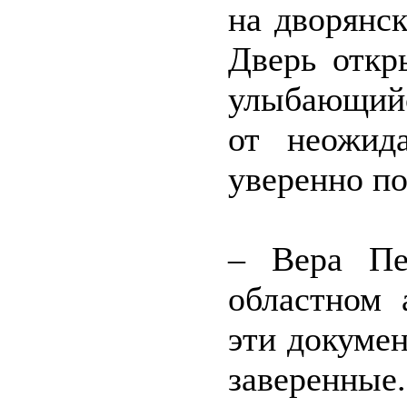
на дворянск
Дверь откр
улыбающийс
от неожид
уверенно по
– Вера Пе
областном 
эти докумен
заверенн