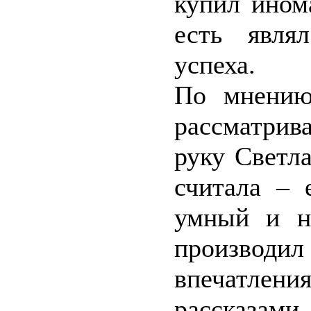
купил ином
есть явля
успеха.
По мнению
рассматрива
руку Светл
считала – 
умный и н
производ
впечатле
рассказам