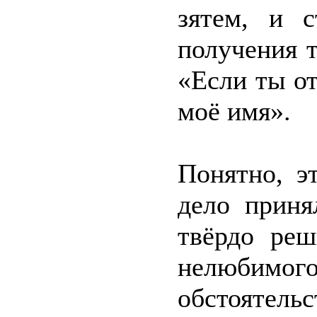
зятем, и с
получения т
«Если ты от
моё имя».
Понятно, э
дело приня
твёрдо реш
нелюбимо
обстоятель