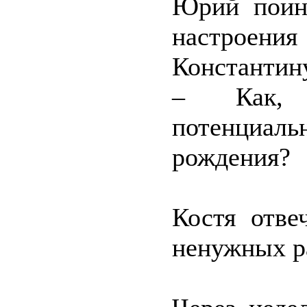
Юрий поинт
настроения 
Константин
– Как, 
потенциа
рождения?
Костя отве
ненужных р