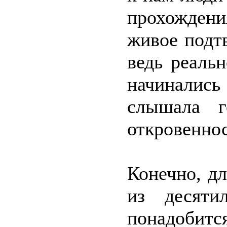
прохождени
живое подт
ведь реаль
начинались
слышала г
откровеннос
Конечно, дл
из десятил
понадобитс