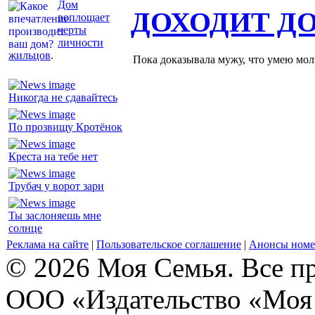
Дом
ДОХОДИТ Д
воплощает
черты
личности
жильцов
.
Пока доказывала мужу, что умею молч
Никогда не сдавайтесь
По прозвищу Кротёнок
Креста на тебе нет
Трубач у ворот зари
Ты заслоняешь мне
солнце
Реклама на сайте
|
Пользовательское соглашение
|
Анонсы номе
© 2026 Моя Семья. Все п
ООО «Издательство «Моя 