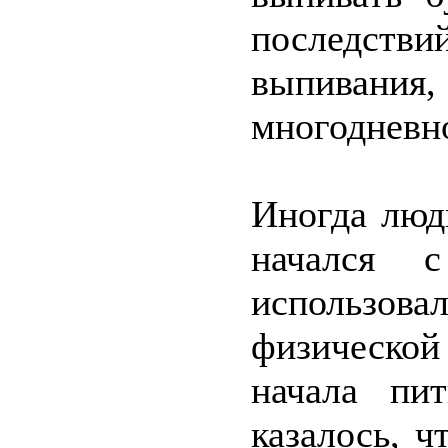
последствий
выпивания,
многодневн
Иногда люди
начался 
использова
физическо
начала пи
казалось, 