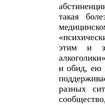
абстиненци
такая боле
медицинск
«психическ
этим и з
алкоголики
и обид, ею
поддержив
разных сит
сообществ