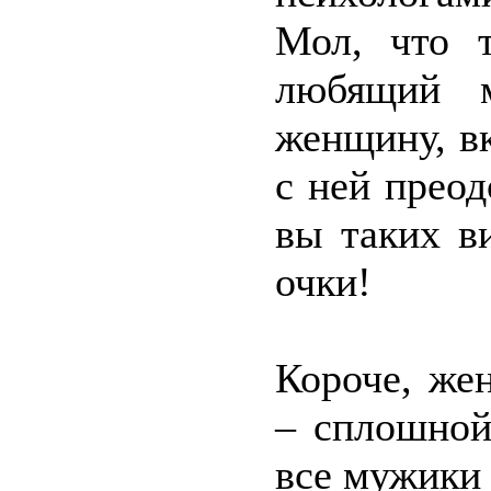
Мол, что 
любящий м
женщину, вк
с ней прео
вы таких в
очки!
Короче, же
– сплошной
все мужики 