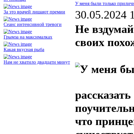
У меня были только прили
30.05.2024 
За это врачей лишают премии
Сеанс интенсивной тревоги
Не вздумай
Грымза на максималках
своих похо
Какая вкусная рыба
Нам не хватило двадцати минут
рассказать
поучительн
что принце