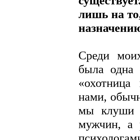
существует
лишь на то
назначению
Среди моих
была одна 
«охотница
нами, обыч
мы клуши 
мужчин, а 
психологам