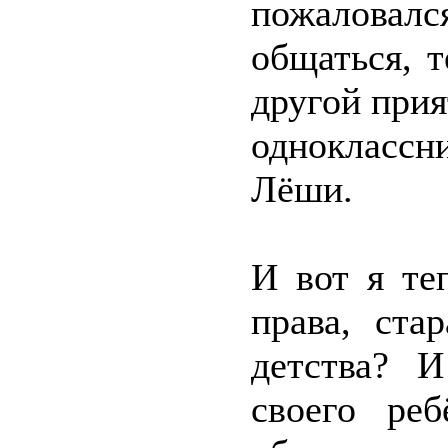
пожаловалс
общаться, т
другой прия
одноклассн
Лёши.
И вот я те
права, ста
детства? 
своего ре