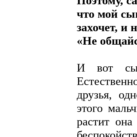
Поэтому, с
что мой сы
захочет, и
«Не общайс
И вот сы
Естествен
друзья, од
этого маль
растит она
беспокойст