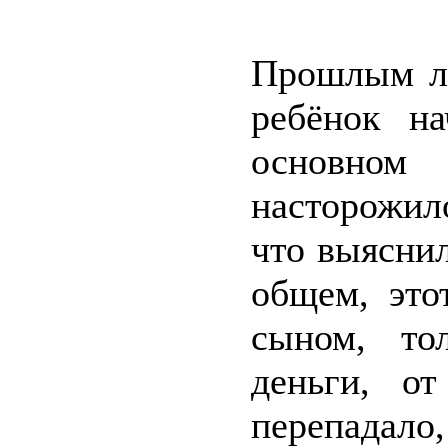
Прошлым ле
ребёнок на
основном
насторожило
что выяснил
общем, это
сыном, то
деньги, о
перепадал