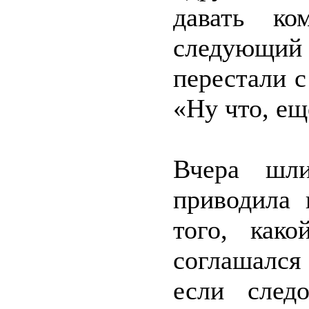
давать ко
следующи
перестали 
«Ну что, ещ
Вчера шл
приводила
того, как
соглашался
если след