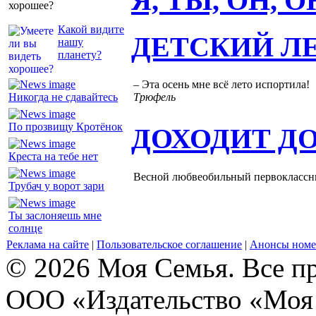
Я, ТЫ, ОН, 
хорошее?
Какой видите
ДЕТСКИЙ Л
нашу
планету?
– Эта осень мне всё лето испортила!
Никогда не сдавайтесь
Трюфель
По прозвищу Кротёнок
ДОХОДИТ Д
Креста на тебе нет
Весной любвеобильный первоклассник
Трубач у ворот зари
Ты заслоняешь мне
солнце
Реклама на сайте
|
Пользовательское соглашение
|
Анонсы номе
© 2026 Моя Семья. Все п
ООО «Издательство «Моя 