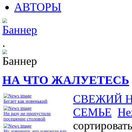
АВТОРЫ
.
НА ЧТО ЖАЛУЕТЕСЬ
СВЕЖИЙ 
Бегает как новенький
СЕМЬЕ
Не
Ни разу не пропустили
посещение столовой
сортировать
Ну, извините, что плеснула яду