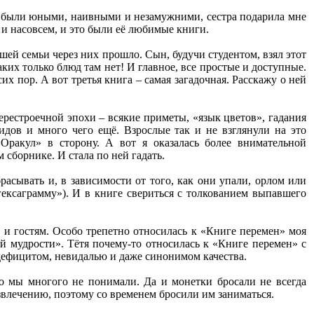
 мы были юными, наивными и незамужними, сестра подарила мне
о и насовсем, и это были её любимые книги.
шей семьи через них прошло. Сын, будучи студентом, взял этот
ких только блюд там нет! И главное, все простые и доступные.
их пор. А вот третья книга – самая загадочная. Расскажу о ней
ерестроечной эпохи – всякие приметы, «язык цветов», гадания
идов и много чего ещё. Взрослые так и не взглянули на это
«Оракул» в сторону. А вот я оказалась более внимательной
сборнике. И стала по ней гадать.
асывать и, в зависимости от того, как они упали, орлом или
ексаграмму»). И в книге свериться с толкованием выпавшего
, и гостям. Особо трепетно относилась к «Книге перемен» моя
ой мудрости». Тётя почему-то относилась к «Книге перемен» с
 дефицитом, невидалью и даже синонимом качества.
то мы многого не понимали. Да и монетки бросали не всегда
звлечению, поэтому со временем бросили им заниматься.