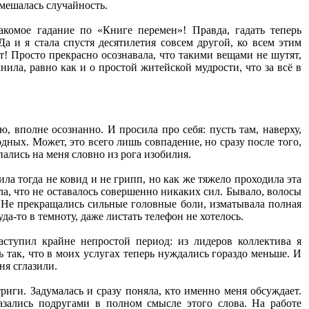
вмешалась случайность.
акомое гадание по «Книге перемен»! Правда, гадать теперь
а и я стала спустя десятилетия совсем другой, ко всем этим
ет! Просто прекрасно осознавала, что такими вещами не шутят,
ила, равно как и о простой житейской мудрости, что за всё в
ю, вполне осознанно. И просила про себя: пусть там, наверху,
одных. Может, это всего лишь совпадение, но сразу после того,
пались на меня словно из рога изобилия.
ла тогда не ковид и не грипп, но как же тяжело проходила эта
ила, что не оставалось совершенно никаких сил. Бывало, волосы
а. Не прекращались сильные головные боли, изматывала полная
а-то в темноту, даже листать телефон не хотелось.
аступил крайне непростой период: из лидеров коллектива я
 так, что в моих услугах теперь нуждались гораздо меньше. И
ня сглазили.
риги. Задумалась и сразу поняла, кто именно меня обсуждает.
азались подругами в полном смысле этого слова. На работе