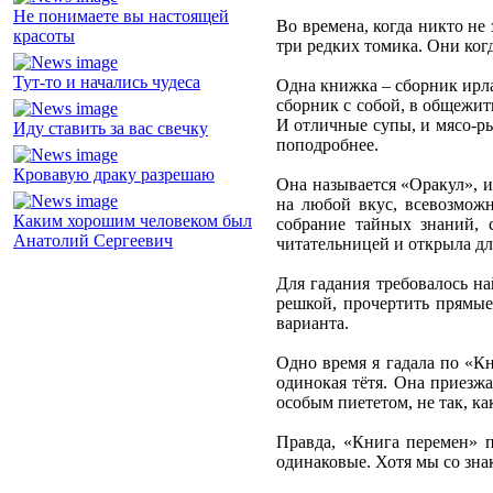
Не понимаете вы настоящей
Во времена, когда никто не
красоты
три редких томика. Они когд
Тут-то и начались чудеса
Одна книжка – сборник ирла
сборник с собой, в общежит
И отличные супы, и мясо-рыб
Иду ставить за вас свечку
поподробнее.
Кровавую драку разрешаю
Она называется «Оракул», и
на любой вкус, всевозможн
Каким хорошим человеком был
собрание тайных знаний, 
Анатолий Сергеевич
читательницей и открыла дл
Для гадания требовалось на
решкой, прочертить прямые
варианта.
Одно время я гадала по «Кн
одинокая тётя. Она приезжа
особым пиететом, не так, к
Правда, «Книга перемен» п
одинаковые. Хотя мы со зна