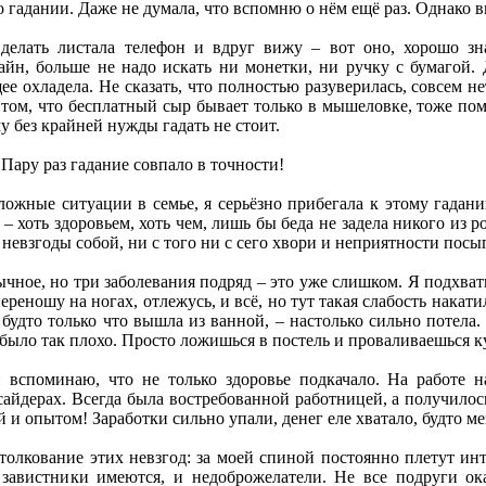
о гадании. Даже не думала, что вспомню о нём ещё раз. Однако 
 делать листала телефон и вдруг вижу – вот оно, хорошо зн
йн, больше не надо искать ни монетки, ни ручку с бумагой. Д
ее охладела. Не сказать, что полностью разуверилась, совсем н
 том, что бесплатный сыр бывает только в мышеловке, тоже помн
у без крайней нужды гадать не стоит.
 Пару раз гадание совпало в точности!
сложные ситуации в семье, я серьёзно прибегала к этому гадани
 – хоть здоровьем, хоть чем, лишь бы беда не задела никого из р
 невзгоды собой, ни с того ни с сего хвори и неприятности посы
чное, но три заболевания подряд – это уже слишком. Я подхвати
реношу на ногах, отлежусь, и всё, но тут такая слабость накат
 будто только что вышла из ванной, – настолько сильно потел
было так плохо. Просто ложишься в постель и проваливаешься куд
 вспоминаю, что не только здоровье подкачало. На работе н
сайдерах. Всегда была востребованной работницей, а получилось
 и опытом! Заработки сильно упали, денег еле хватало, будто ме
олкование этих невзгод: за моей спиной постоянно плетут инт
 завистники имеются, и недоброжелатели. Не все подруги ок