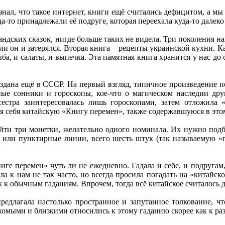
 знал, что такое интернет, книги ещё считались дефицитом, а
а-то принадлежали её подруге, которая переехала куда-то далек
ндских сказок, нигде больше таких не видела. Три поколения на
ии он и затерялся. Вторая книга – рецепты украинской кухни. Ка
а, и салаты, и выпечка. Эта памятная книга хранится у нас до с
здана ещё в СССР. На первый взгляд, типичное произведение п
ые сонники и гороскопы, кое-что о магическом наследии дру
сестра заинтересовалась лишь гороскопами, затем отложила 
я себя китайскую «Книгу перемен», также содержавшуюся в этом 
йти три монетки, желательно одного номинала. Их нужно подбр
 или пунктирные линии, всего шесть штук (так называемую «г
иге перемен» чуть ли не ежедневно. Гадала и себе, и подругам
ла к нам не так часто, но всегда просила погадать на «китайск
ак к обычным гаданиям. Впрочем, тогда всё китайское считалось
редлагала настолько пространное и запутанное толкование, ч
комыми и близкими относились к этому гаданию скорее как к ра