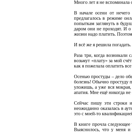
Много лет я не вспоминала 
В начале осени от нечего
предлагалось в режиме онла
попыткам заглянуть в будущ
даром они не проходят. И о
жизни надо платить. Поэтом
И всё же я решила погадать.
Раза три, когда возникали 
возьмут «плату» за мой счёт
как я пожелала оплатить все
Осенью простуды – дело обы
болезнь! Обычно простуду пе
уложишь, а уже вся мокрая,
апатия. Мне ещё никогда не 
Сейчас пишу эти строки и
неожиданно оказалась в аут
это с моей-то квалификацией
В книге прочла следующее т
Выяснилось, что у меня и