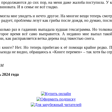
продолжаются до сих пор, на меня даже жалоба поступила. У к
виновата. И в семье не всё гладко.
огла мне увидеть и нечто другое. На многие вещи теперь смотрю
 радует, проблемы лезут как грибы после дождя, но думаю, посл
колько раз в гаданиях выпадала худшая гексаграмма. Но толкова
торое время всё само выправится. А недавно мне выпал такой 
, как расправляется ветка дерева под тяжестью снега.
й книге? Нет. Но теперь прибегаю к её помощи крайне редко. П
выхода не видно, обращаюсь к «Книге перемен» – так хотя бы се
OM
 2024 года