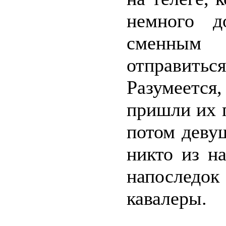
немного д
сменным 
отправить
Разумеетс
пришли их 
потом девуш
никто из н
напоследо
кавалеры.