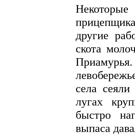
Некотор
прицепщик
другие раб
скота моло
Приамурья.
левобереж
села сеяли
лугах кру
быстро на
выпаса дава