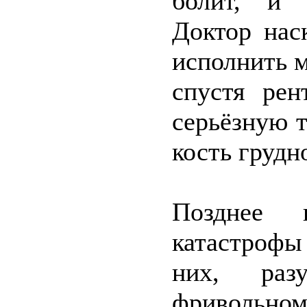
болит, и 
Доктор нас
исполнить м
спустя рен
серьёзную 
кость грудн
Позднее 
катастрофы
них, раз
фривольном