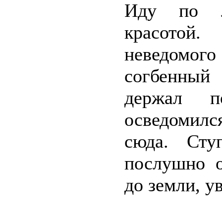
Иду по л
красотой.
неведомог
согбенный
держал п
осведомилс
сюда. Сту
послушно о
до земли, у