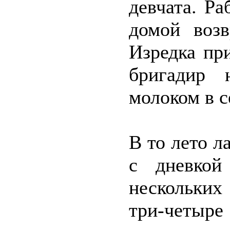
девчата. Р
домой возв
Изредка пр
бригадир 
молоком в с
В то лето л
с дневкой
нескольких
три-четы