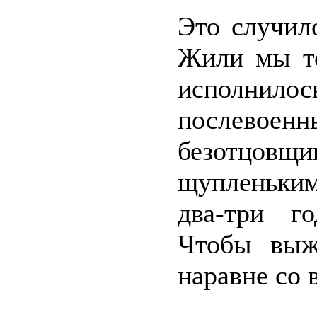
Это случило
Жили мы то
исполнилос
послевоен
безотцовщи
щупленьким
два-три г
Чтобы выж
наравне со 