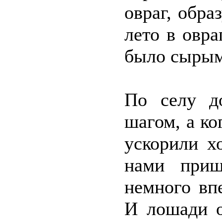
овраг, обра
лето в овра
было сырым
По селу д
шагом, а ко
ускорили х
нами приш
немного вп
И лошади о