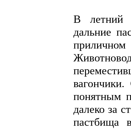
В летний 
дальние па
приличн
Животновод
переместив
вагончики.
понятным п
далеко за с
пастбища 