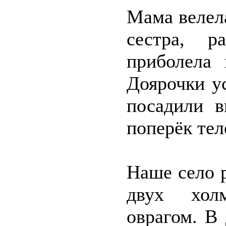
Мама велела
сестра, р
приболела
Доярочки у
посадили в
поперёк тел
Наше село 
двух хол
оврагом. В