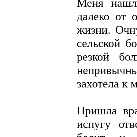
Меня нашл
далеко от 
жизни. Очн
сельской б
резкой бо
непривыч
захотела к 
Пришла вра
испугу отв