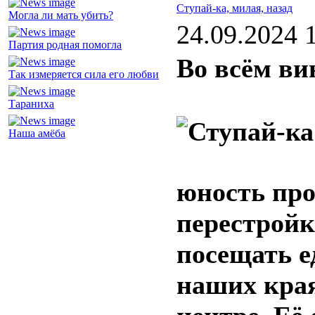
Ступай-ка, милая, назад
Могла ли мать убить?
24.09.2024 
Партия родная помогла
Во всём ви
Так измеряется сила его любви
Тараниха
Наша амёба
юность про
перестройк
посещать е
наших края