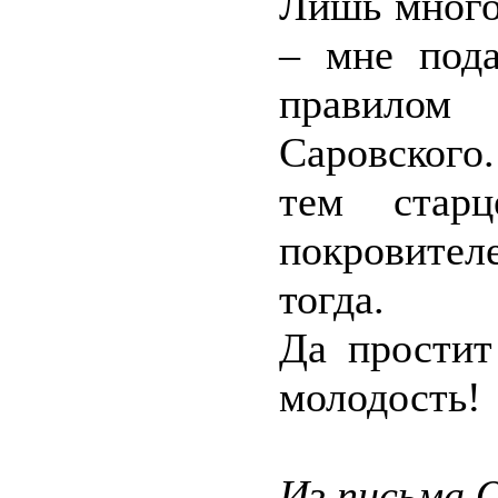
Лишь много 
– мне под
правилом
Саровского
тем стар
покровите
тогда.
Да простит
молодость!
Из письма 