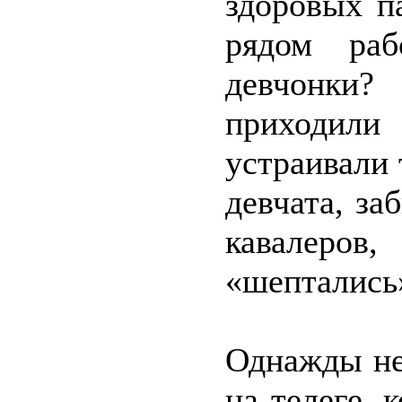
здоровых п
рядом раб
девчонки?
приходил
устраивали
девчата, за
кавалер
«шептались
Однажды не
на телеге, 