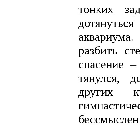
тонких за
дотянут
аквариума.
разбить ст
спасение –
тянулся, 
других 
гимнаст
бессмысленн