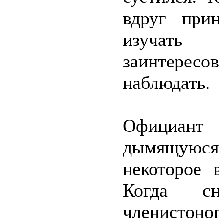
вдруг при
изучать
заинтересо
наблюдать.
Официан
дымящуюся 
некоторое 
Когда с
членистоно