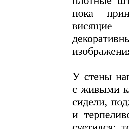
плотные шт
пока прин
висящие 
декорати
изображения
У стены на
с живыми к
сидели, под
и терпелив
суетился: т