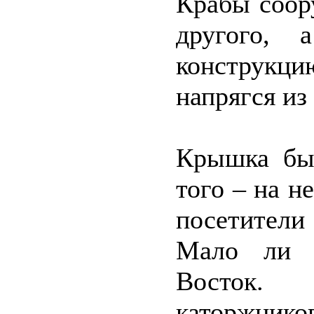
Крабы соор
другого, 
конструкци
напрягся из
Крышка был
того – на н
посетители
Мало ли к
Восток.
каторжнико