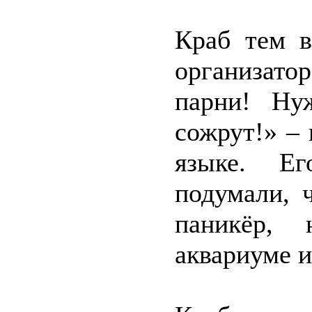
Краб тем 
организато
парни! Ну
сожрут!» – 
языке. Ег
подумали, 
паникёр, 
аквариуме и