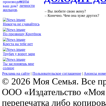
черты
личности
жильцов
.
– Вы любите свою жену?
– Конечно. Чем она хуже других?
Никогда не сдавайтесь
По прозвищу Кротёнок
Креста на тебе нет
Трубач у ворот зари
Ты заслоняешь мне
солнце
Реклама на сайте
|
Пользовательское соглашение
|
Анонсы номе
© 2026 Моя Семья. Все п
ООО «Издательство «Моя 
перепечатка либо копиро