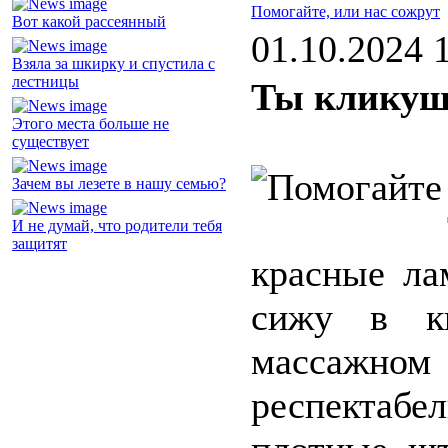
Помогайте, или нас сожрут
Вот какой рассеянный
01.10.2024 
Взяла за шкирку и спустила с
лестницы
Ты кликуша
Этого места больше не
существует
Зачем вы лезете в нашу семью?
И не думай, что родители тебя
защитят
красные ла
сижу в ки
массажн
респектаб