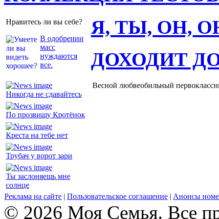
Я, ТЫ, ОН, 
Нравитесь ли вы себе?
В одобрении
масс
ДОХОДИТ Д
нуждаются
все.
Весной любвеобильный первоклассник
Никогда не сдавайтесь
По прозвищу Кротёнок
Креста на тебе нет
Трубач у ворот зари
Ты заслоняешь мне
солнце
Реклама на сайте
|
Пользовательское соглашение
|
Анонсы номе
© 2026 Моя Семья. Все п