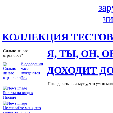
КОЛЛЕКЦИЯ ТЕСТО
Я, ТЫ, ОН, 
Сильно ли вас
отравляют?
В одобрении
ДОХОДИТ Д
масс
нуждаются
все.
Пока доказывала мужу, что умею молч
Билеты на вход в
Провал
Не спасайте меня, это
слишком дорого