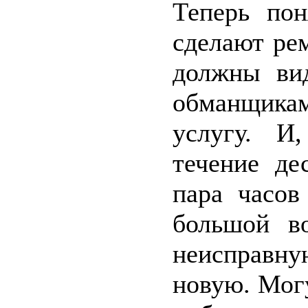
Теперь пон
сделают ре
должны вид
обманщика
услугу. И
течение де
пара часов
большой в
неисправн
новую. Могу