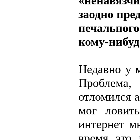
«ненавязч
заодно пре
печального
кому-нибуд
Недавно у 
Проблема,
отломился 
мог ловит
интернет м
время это 