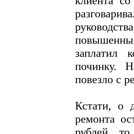
клиента со
разговари
руководств
повышенных
заплатил 
починку. 
повезло с р
Кстати, о 
ремонта ос
рублей, т