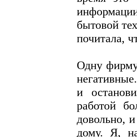
информац
бытовой тех
почитала, ч
Одну фирму
негативные
и останов
работой бо
довольно, и
дому. Я, н