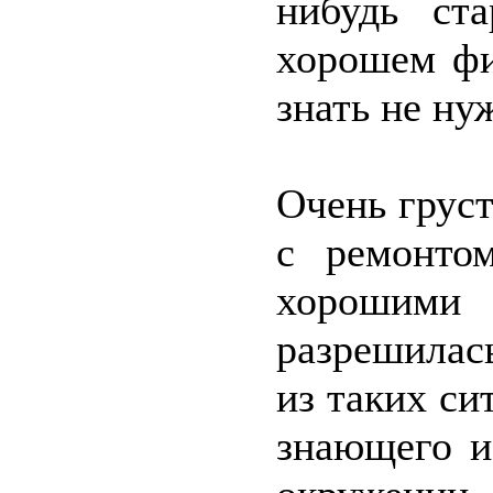
нибудь ст
хорошем фи
знать не ну
Очень груст
с ремонтом
хорошим
разрешилас
из таких си
знающего и