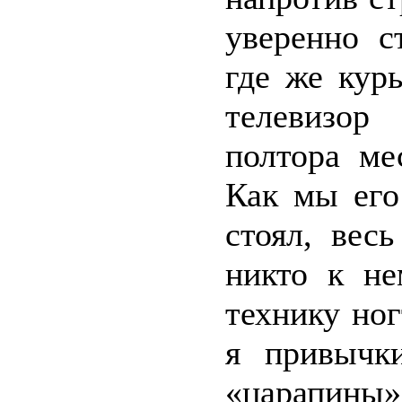
уверенно с
где же кур
телевизор
полтора ме
Как мы его
стоял, вес
никто к не
технику ног
я привычк
«царапины