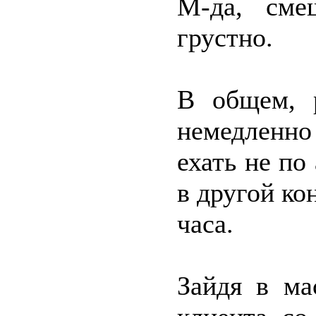
М-да, сме
грустно.
В общем, 
немедленн
ехать не по
в другой ко
часа.
Зайдя в ма