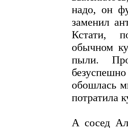
надо, он ф
заменил ан
Кстати, п
обычном ку
пыли. Пр
безуспешн
обошлась мн
потратила к
А сосед Ал