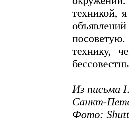
окружении.
техникой, 
объявлени
посовету
технику, 
бессовестны
Из письма 
Санкт-Пете
Фото: Shut