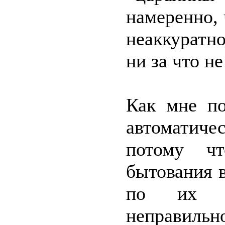
намеренно,
неаккуратн
ни за что не
Как мне по
автоматич
потому ч
бытования 
по их с
неправильно