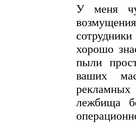
У меня чу
возмущения
сотрудники
хорошо зна
пыли прос
ваших мас
рекламных
лежбища б
операционн