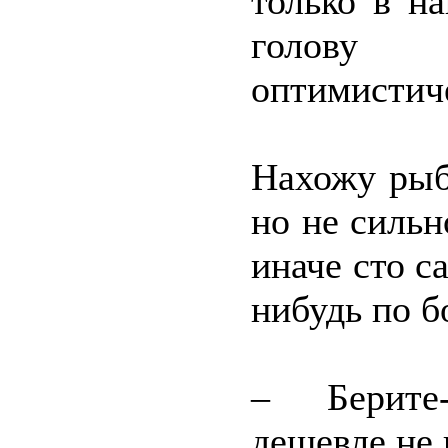
только в н
голову
оптимистич
Нахожу рыб
но не сильн
иначе сто с
нибудь по б
– Берите-
дешевле не 