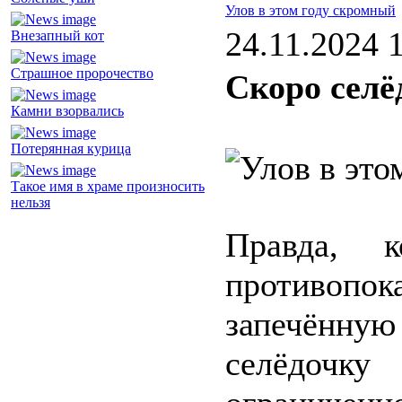
Улов в этом году скромный
24.11.2024 
Внезапный кот
Страшное пророчество
Скоро селё
Камни взорвались
Потерянная курица
Такое имя в храме произносить
нельзя
Правда, 
противопо
запечённ
селёдочк