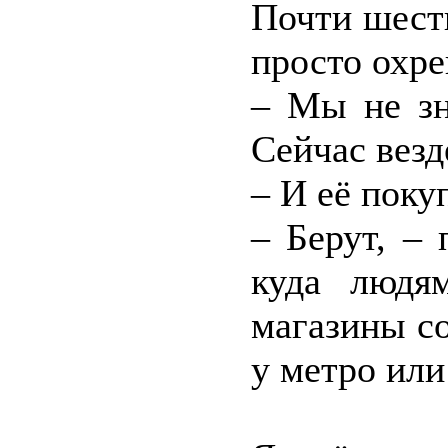
Почти шесть
просто охре
– Мы не зн
Сейчас везд
– И её поку
– Берут, –
куда людя
магазины с
у метро или