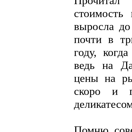
Прочитал
стоимость
выросла до
почти в т
году, когд
ведь на Д
цены на ры
скоро и г
деликатесом
Помню сове