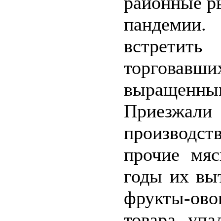
районные р
пандемии.
встрети
торговав
выращенн
Приезжали
производст
прочие мяс
годы их вы
фрукты-ово
товара упа