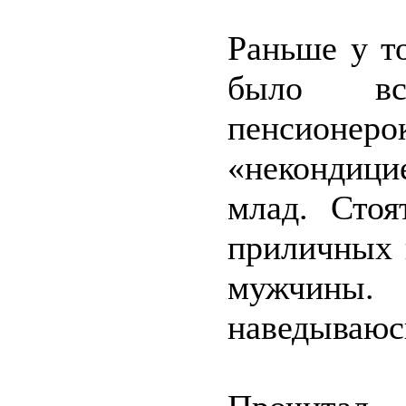
Раньше у т
было вс
пенсионер
«некондицие
млад. Сто
приличных 
мужчины
наведываюсь