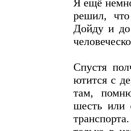
Я ещё немн
решил, что
Дойду и до
человеческо
Спустя пол
ютится с д
там, помн
шесть или 
транспорта