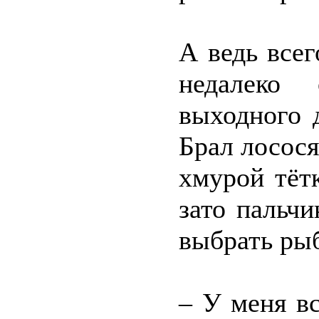
А ведь всег
недалеко
выходного 
Брал лосос
хмурой тёт
зато пальч
выбрать ры
– У меня в