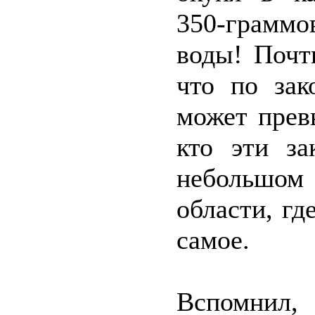
350-граммо
воды! Почт
что по зак
может прев
кто эти з
небольшо
области, гд
самое.
Вспомнил,