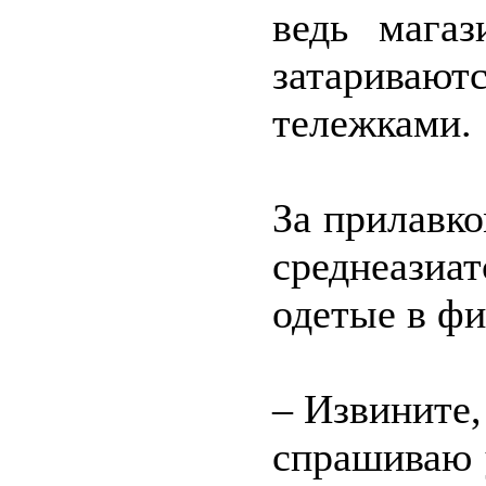
ведь магаз
затариваю
тележками.
За прилавк
среднеази
одетые в ф
– Извините,
спрашиваю 