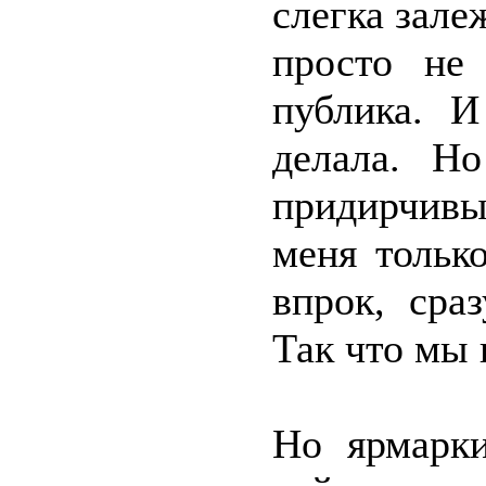
слегка зале
просто не 
публика. И
делала. Н
придирчивы
меня тольк
впрок, сра
Так что мы 
Но ярмарк