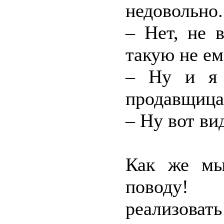
недовольно.
– Нет, не 
такую не ем
– Ну и я 
продавщица
– Ну вот ви
Как же мы
поводу! 
реализоват