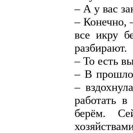
– А у вас з
– Конечно, 
все икру б
разбирают.
– То есть в
– В прошло
– вздохнул
работать в
берём. С
хозяйства