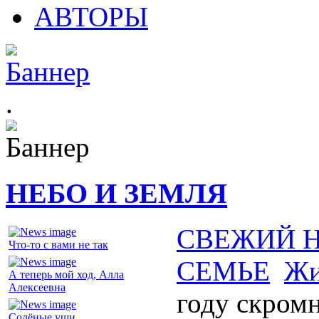
АВТОРЫ
.
НЕБО И ЗЕМЛЯ
СВЕЖИЙ 
Что-то с вами не так
СЕМЬЕ
Жи
А теперь мой ход, Алла
Алексеевна
году скром
Солёные уши