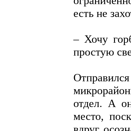
ограниченн
есть не захо
– Хочу гор
простую св
Отправил
микрорайон
отдел. А о
место, пос
вдруг осозн