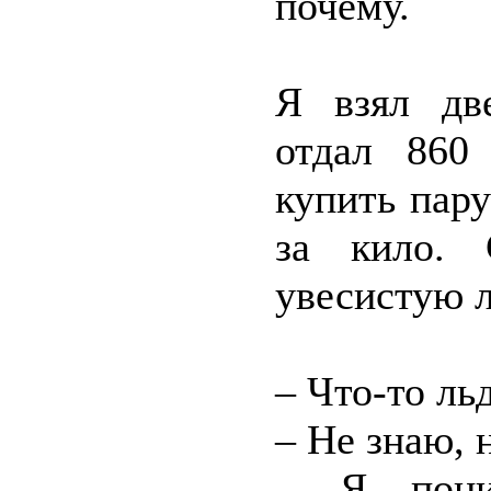
почему.
Я взял дв
отдал 860
купить пар
за кило. 
увесистую л
– Что-то ль
– Не знаю, 
– Я пони