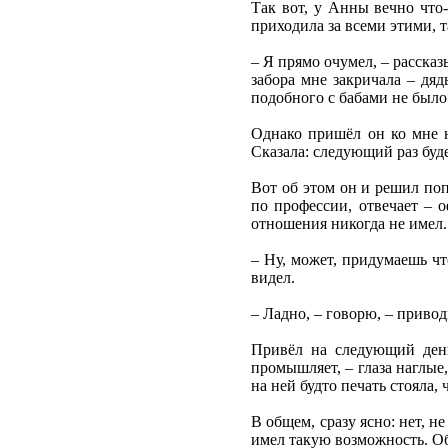
Так вот, у Анны вечно что-
приходила за всеми этими, 
– Я прямо очумел, – рассказ
забора мне закричала – дяд
подобного с бабами не было. 
Однако пришёл он ко мне не
Сказала: следующий раз буде
Вот об этом он и решил поп
по профессии, отвечает – о
отношения никогда не имел.
– Ну, может, придумаешь что
видел.
– Ладно, – говорю, – привод
Привёл на следующий день.
промышляет, – глаза наглые,
на ней будто печать стояла, 
В общем, сразу ясно: нет, н
имел такую возможность. Об