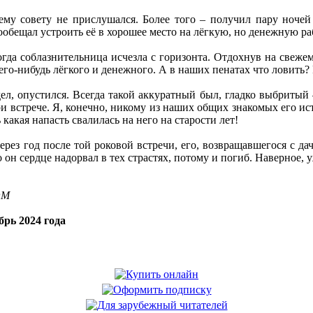
ему совету не прислушался. Более того – получил пару ночей
ообещал устроить её в хорошее место на лёгкую, но денежную р
огда соблазнительница исчезла с горизонта. Отдохнув на свежем 
его-нибудь лёгкого и денежного. А в наших пенатах что ловить? 
дел, опустился. Всегда такой аккуратный был, гладко выбриты
ри встрече. Я, конечно, никому из наших общих знакомых его ис
 какая напасть свалилась на него на старости лет!
ерез год после той роковой встречи, его, возвращавшегося с да
он сердце надорвал в тех страстях, потому и погиб. Наверное, у
OM
рь 2024 года