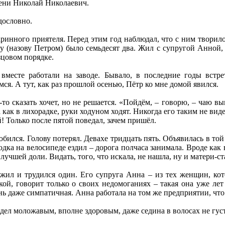
мени Николай Николаевич.
дословно.
аринного приятеля. Перед этим год наблюдал, что с ним творилос
му (назову Петром) было семьдесят два. Жил с супругой Анной
зцовом порядке.
месте работали на заводе. Бывало, в последние годы встре
мся. А тут, как раз прошлой осенью, Пётр ко мне домой явился.
-то сказать хочет, но не решается. «Пойдём, – говорю, – чаю в
а как в лихорадке, руки ходуном ходят. Никогда его таким не вид
! Только после пятой поведал, зачем пришёл.
бился. Голову потерял. Девахе тридцать пять. Объявилась в той д
одка на велосипеде ездил – дорога полчаса занимала. Вроде как
учшей доли. Видать, того, что искала, не нашла, ну и матери-ст
 жил и трудился один. Его супруга Анна – из тех женщин, кот
чкой, говорит только о своих недомоганиях – такая она уже лет
нь даже симпатичная. Анна работала на том же предприятии, что
ядел моложавым, вполне здоровым, даже седина в волосах не гус