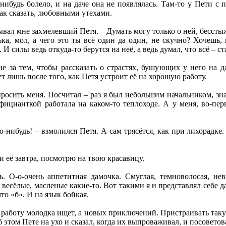
нибудь болело, и на даче она не появлялась. Там-то у Пети с
так сказать, любовными утехами.
ывал мне захмелевший Петя. – Думать могу только о ней, бесстыжей
ька, мол, а чего это ты всё один да один, не скучно? Хочешь
И силы ведь откуда-то берутся на неё, а ведь думал, что всё – ст
 за тем, чтобы рассказать о страстях, бушующих у него на да
т лишь после того, как Петя устроит её на хорошую работу.
росить меня. Посчитал – раз я был небольшим начальником, зн
фицианткой работала на каком-то теплоходе. А у меня, во-пер
-нибудь! – взмолился Петя. А сам трясётся, как при лихорадке.
и её завтра, посмотрю на твою красавицу.
 О-о-очень аппетитная дамочка. Смуглая, темноволосая, нев
 весёлые, масленые какие-то. Вот такими я и представлял себе 
что «б». И на язык бойкая.
е работу молодка ищет, а новых приключений. Пристраивать такую
 этом Пете на ухо и сказал, когда их выпроваживал, и посовето