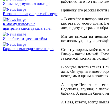
работник чего-то там, по и
Я вам не девушка, я доктор!
Привожу его рассказ почти 
Вызвали панику в детской среде
– В октябре я похоронил ст
как раз про моего друга. Е
К моему животу не
дом, и дачу содержал в обра
притрагивались двадцать лет
Мы до выхода на пенсию в
Я вообще-то здесь хозяйка
потихоньку», – ну и разойдё
Барышня выглядит несолидно
Стоит у порога, мнётся, что
Гляжу – какой там чай! Глаз
за рюмкой, рюмку за рюмкой
В общем, история такая. Влю
дача. Он туда из нашего гор
неведомым краям в поисках л
А на даче Петя чаще всего
Седенькая, грузная, с пало
бабёнка. А раньше была оче
А Петя, кстати, всегда выгл