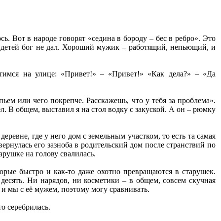
ь. Вот в народе говорят «седина в бороду – бес в ребро». Это
, детей бог не дал. Хороший мужик – работящий, непьющий, и
тимся на улице: «Привет!» – «Привет!» «Как дела?» – «Да
ыпьем или чего покрепче. Расскажешь, что у тебя за проблема».
ел. В общем, выставил я на стол водку с закуской. А он – рюмку
еревне, где у него дом с земельным участком, то есть та самая
 вернулась его зазноба в родительский дом после странствий по
арушке на голову свалилась.
орые быстро и как-то даже охотно превращаются в старушек.
 десять. Ни нарядов, ни косметики – в общем, совсем скучная
 и мы с её мужем, поэтому могу сравнивать.
то серебрилась.