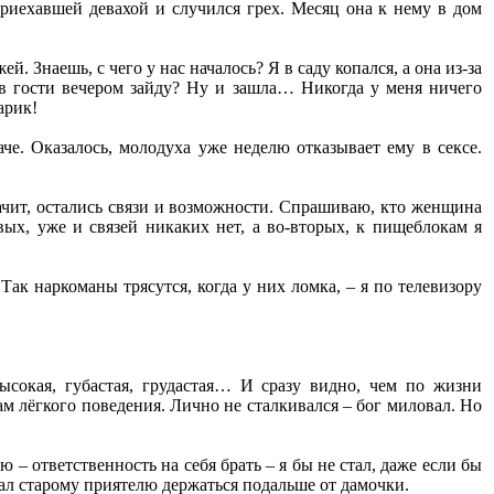
 приехавшей девахой и случился грех. Месяц она к нему в дом
. Знаешь, с чего у нас началось? Я в саду копался, а она из-за
, в гости вечером зайду? Ну и зашла… Никогда у меня ничего
арик!
че. Оказалось, молодуха уже неделю отказывает ему в сексе.
ачит, остались связи и возможности. Спрашиваю, кто женщина
вых, уже и связей никаких нет, а во-вторых, к пищеблокам я
 Так наркоманы трясутся, когда у них ломка, – я по телевизору
ысокая, губастая, грудастая… И сразу видно, чем по жизни
дам лёгкого поведения. Лично не сталкивался – бог миловал. Но
 – ответственность на себя брать – я бы не стал, даже если бы
вал старому приятелю держаться подальше от дамочки.