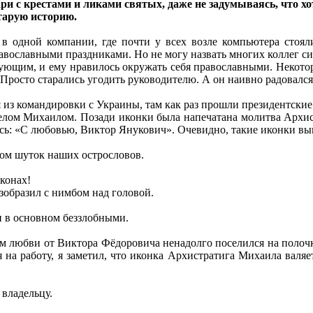
ри с крестами и ликами святых, даже не задумываясь, что хо
тарую историю.
 в одной компании, где почти у всех возле компьютера стоял
равославными праздниками. Но не могу назвать многих коллег с
рующим, и ему нравилось окружать себя православными. Некото
Просто старались угодить руководителю. А он наивно радовался,
я из командировки с Украины, там как раз прошли президентские
лом Михаилом. Позади иконки была напечатана молитва Архистр
сь: «С любовью, Виктор Янукович». Очевидно, такие иконки вы
ктом шуток наших острословов.
иконах!
изобразил с нимбом над головой.
и в основном беззлобными.
 любви от Виктора Фёдоровича ненадолго поселился на полочке 
 на работу, я заметил, что иконка Архистратига Михаила валяе
 владельцу.