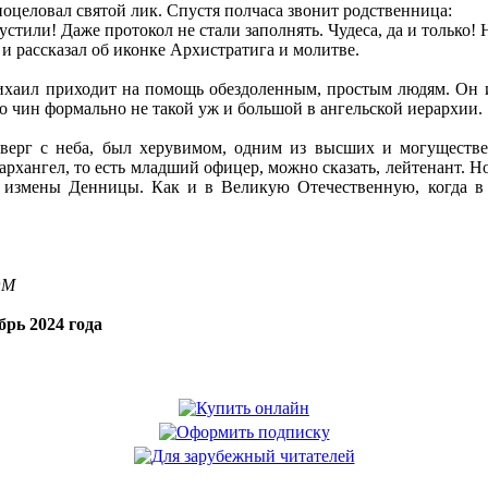
поцеловал святой лик. Спустя полчаса звонит родственница:
стили! Даже протокол не стали заполнять. Чудеса, да и только! 
ё и рассказал об иконке Архистратига и молитве.
хаил приходит на помощь обездоленным, простым людям. Он и с
го чин формально не такой уж и большой в ангельской иерархии.
сверг с неба, был херувимом, одним из высших и могуществе
рхангел, то есть младший офицер, можно сказать, лейтенант. Но
ле измены Денницы. Как и в Великую Отечественную, когда в
OM
рь 2024 года