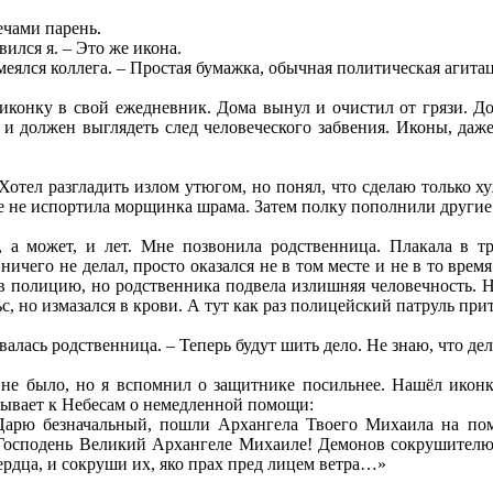
ечами парень.
вился я. – Это же икона.
смеялся коллега. – Простая бумажка, обычная политическая агита
 иконку в свой ежедневник. Дома вынул и очистил от грязи. Д
, и должен выглядеть след человеческого забвения. Иконы, даж
отел разгладить излом утюгом, но понял, что сделаю только х
е не испортила морщинка шрама. Затем полку пополнили другие
, а может, и лет. Мне позвонила родственница. Плакала в т
ничего не делал, просто оказался не в том месте и не в то врем
 в полицию, но родственника подвела излишняя человечность. 
с, но измазался в крови. А тут как раз полицейский патруль при
валась родственница. – Теперь будут шить дело. Не знаю, что дел
 не было, но я вспомнил о защитнике посильнее. Нашёл иконк
зывает к Небесам о немедленной помощи:
Царю безначальный, пошли Архангела Твоего Михаила на помо
осподень Великий Архангеле Михаиле! Демонов сокрушителю, 
ердца, и сокруши их, яко прах пред лицем ветра…»