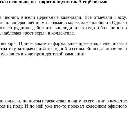
ть и невольно, но творят кощунство. А ещё письмо
и иконки, висели церковные календари. Все отмечали Пасху,
ильно воцерковлёнными людьми, скорее, даже наоборот. Однако
рые сотрудники действительно ходили в храм, но большинство
 наблюдая «рост веры» в коллективе.
 выборы. Привёз какие-то формальные презенты, а ещё показал
атигу, которая считается одной из сильнейших, а внизу лика
пускались в ходе президентской кампании.
коллеги, но потом перекочевал в одну из его книг в качестве
тся на полу. И по ней уже кто-то проехал колёсиком офисного