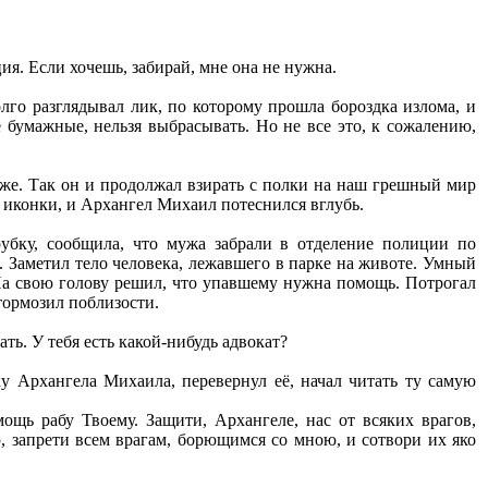
ция. Если хочешь, забирай, мне она не нужна.
олго разглядывал лик, по которому прошла бороздка излома, и
е бумажные, нельзя выбрасывать. Но не все это, к сожалению,
уже. Так он и продолжал взирать с полки на наш грешный мир
 иконки, и Архангел Михаил потеснился вглубь.
рубку, сообщила, что мужа забрали в отделение полиции по
я. Заметил тело человека, лежавшего в парке на животе. Умный
На свою голову решил, что упавшему нужна помощь. Потрогал
тормозил поблизости.
ать. У тебя есть какой-нибудь адвокат?
у Архангела Михаила, перевернул её, начал читать ту самую
щь рабу Твоему. Защити, Архангеле, нас от всяких врагов,
запрети всем врагам, борющимся со мною, и сотвори их яко