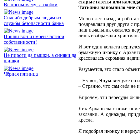
старые газеты или календа
Выносим маму за скобки
Татьяны напомнило мне с
Спасибо добрым людям из
Много лет назад я работал
службы безопасности банка
поздравляли друг друга с п
наш начальник оказался ве
лишь изображали христиан. 
Пошли вон из моей частной
собственности!
И вот один коллега вернулс
бумажную иконку с Арханге
Не пироги да пышки, а синяки да
красовалась скромная надпи
шишки
Разумеется, это стало объе
Чёрная пятница
– Ну вот, Янукович уже на 
– Странно, что сам себя не 
Впрочем, эти пересуды был
Лик Архангела с пожеланием
закладки. А однажды, придя
кресла.
Я подобрал иконку и вернул