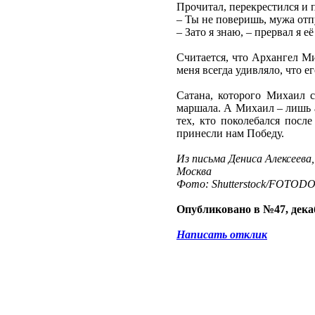
Прочитал, перекрестился и 
– Ты не поверишь, мужа отпу
– Зато я знаю, – прервал я е
Считается, что Архангел Ми
меня всегда удивляло, что е
Сатана, которого Михаил 
маршала. А Михаил – лишь а
тех, кто поколебался пос
принесли нам Победу.
Из письма Дениса Алексеева,
Москва
Фото: Shutterstock/FOTOD
Опубликовано в №47, декаб
Написать отклик