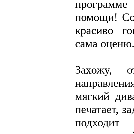
программ
помощи! Со
красиво го
сама оценю
Захожу, 
направлен
мягкий див
печатает, з
подходи