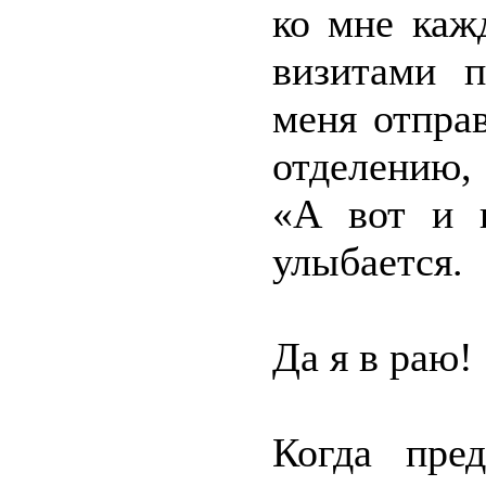
ко мне каж
визитами п
меня отпра
отделению, 
«А вот и 
улыбается.
Да я в раю!
Когда пре