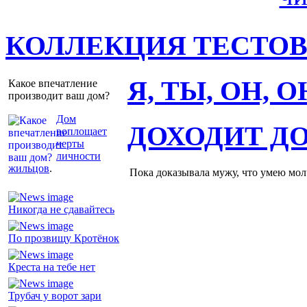
КОЛЛЕКЦИЯ ТЕСТО
Я, ТЫ, ОН, 
Какое впечатление
производит ваш дом?
Дом
ДОХОДИТ Д
воплощает
черты
личности
жильцов
.
Пока доказывала мужу, что умею молч
Никогда не сдавайтесь
По прозвищу Кротёнок
Креста на тебе нет
Трубач у ворот зари