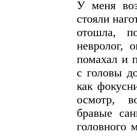
У меня воз
стояли наго
отошла, п
невролог, 
помахал и 
с головы д
как фокусни
осмотр, в
бравые са
головного м