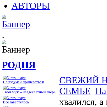
АВТОРЫ
.
РОДНЯ
СВЕЖИЙ 
Не вздумай припереться!
СЕМЬЕ
На
Твой муж – неадекватный зверь
хвалился, а
Всё завертелось