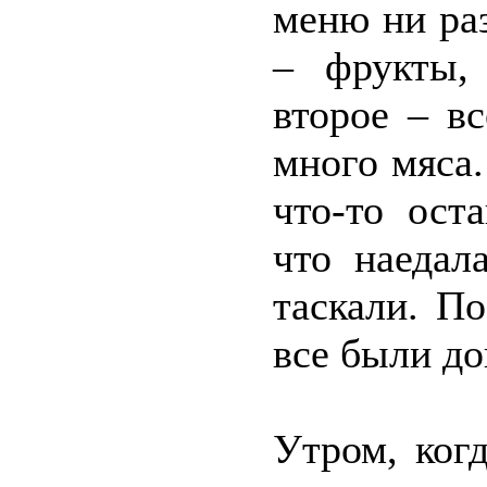
меню ни ра
– фрукты,
второе – в
много мяса
что-то ост
что наедал
таскали. П
все были д
Утром, ког