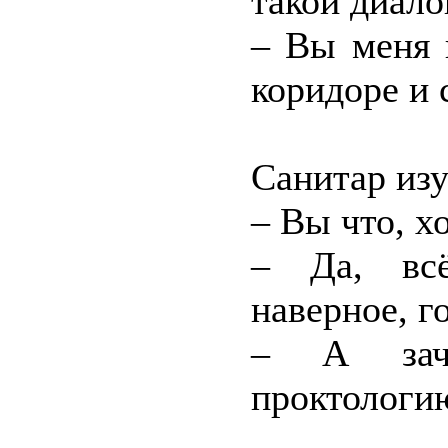
такой диало
– Вы меня в
коридоре и 
Санитар из
– Вы что, х
– Да, всё
наверное, г
– А зач
проктологи