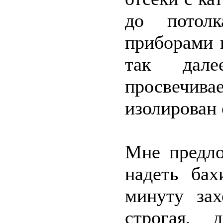
до потол
приборами 
так дале
просвечив
изолирован 
Мне предло
надеть бах
минуту зах
строгая, 