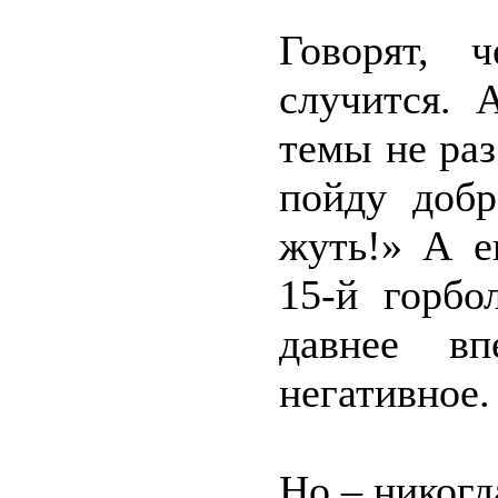
Говорят, 
случится. 
темы не раз
пойду добр
жуть!» А е
15-й горбо
давнее в
негативное.
Но – никогд