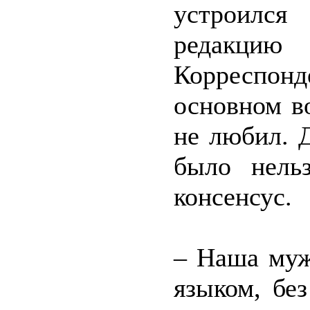
устроился
редакцию 
Корреспо
основном во
не любил. 
было нель
консенсус.
– Наша муж
языком, бе