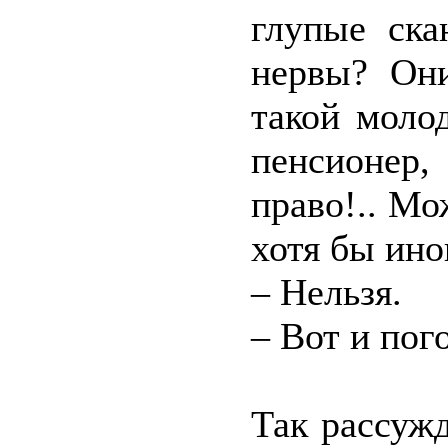
глупые ска
нервы? Он
такой моло
пенсионер,
право!.. М
хотя бы ино
– Нельзя.
– Вот и пог
Так рассуж