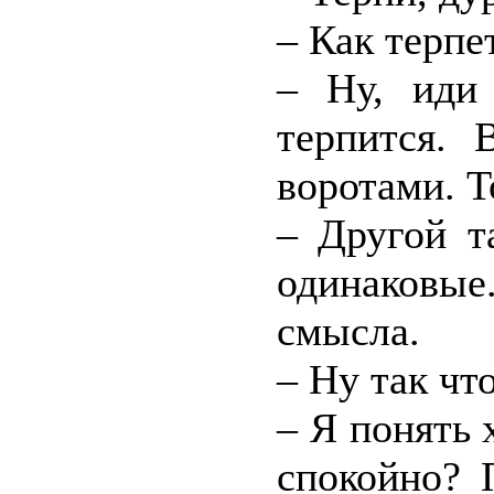
– Как терпе
– Ну, иди
терпится. 
воротами. Т
– Другой т
одинаковы
смысла.
– Ну так что
– Я понять 
спокойно? 