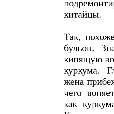
подремонти
китайцы.
Так, похож
бульон. Зн
кипящую вод
куркума. Г
жена прибеж
чего воняе
как куркум