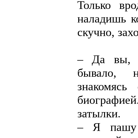
Только вро
наладишь к
скучно, зах
– Да вы, б
бывало, н
знакомясь
биографие
затылки.
– Я пашу