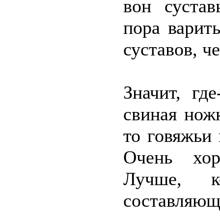
вон сустав
пора варит
суставов, ч
Значит, гд
свиная нож
то говяжьи
Очень хор
Лучше, к
составляющ