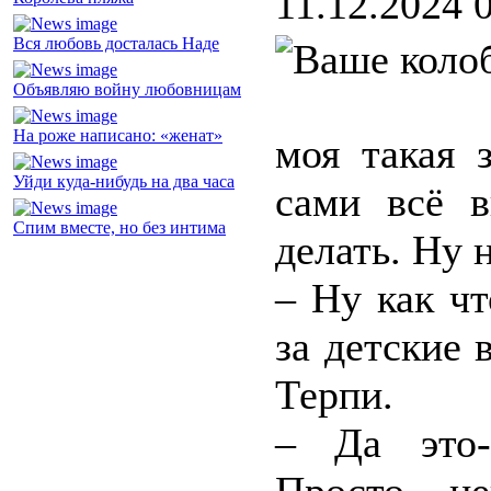
11.12.2024 
Вся любовь досталась Наде
Объявляю войну любовницам
На роже написано: «женат»
моя такая 
Уйди куда-нибудь на два часа
сами всё 
Спим вместе, но без интима
делать. Ну 
– Ну как чт
за детские 
Терпи.
– Да это-