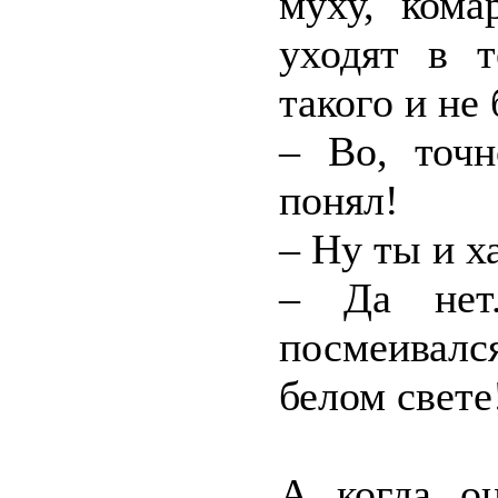
муху, кома
уходят в т
такого и не
– Во, точ
понял!
– Ну ты и 
– Да нет
посмеивал
белом свете!
А когда о