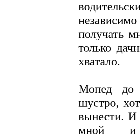
водительс
независимо
получать м
только дач
хватало.
Мопед до 
шустро, хо
вынести. И 
мной и