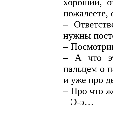
хороший, о
пожалеете, 
– Ответст
нужны пост
– Посмотрим
– А что э
пальцем о п
и уже про д
– Про что ж
– Э-э…