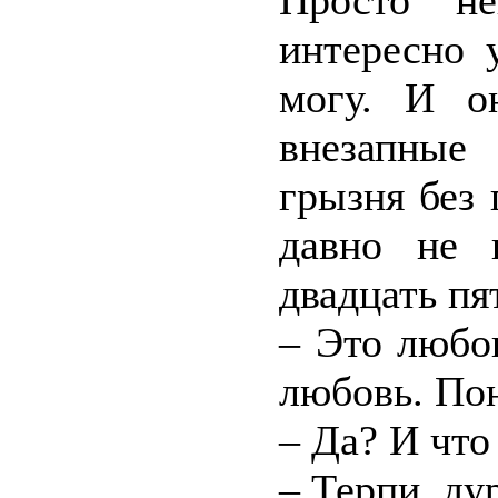
Просто не
интересно 
могу. И о
внезапные
грызня без 
давно не 
двадцать пя
– Это любо
любовь. По
– Да? И что
– Терпи, дур