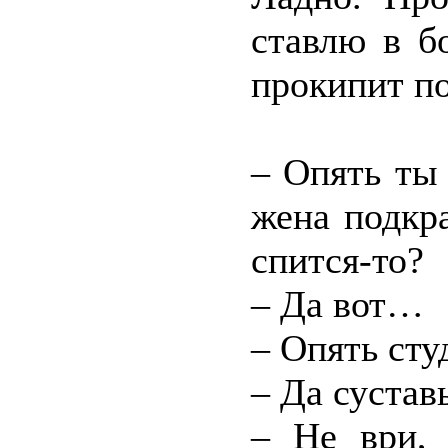
ставлю в б
прокипит по
– Опять ты
жена подкра
спится-то?
– Да вот…
– Опять сту
– Да суста
– Не ври, 