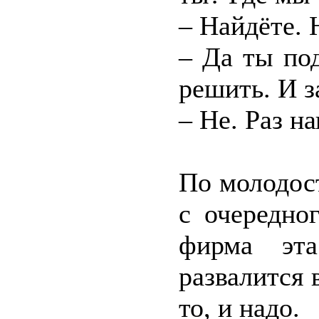
– Найдёте. 
– Да ты по
решить. И 
– Не. Раз на
По молодост
с очередно
фирма эт
развалится 
то, и надо.