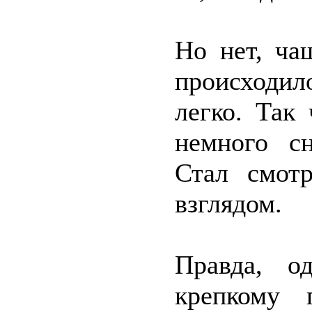
Но нет, ча
происходил
легко. Так
немного сн
Стал смот
взглядом.
Правда, о
крепкому 