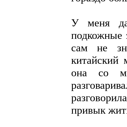
У меня да
подкожные 
сам не зн
китайский 
она со м
разгова
разговорил
привык жит