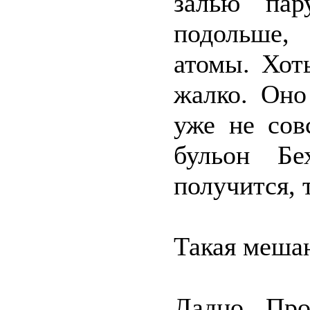
залью пар
подольше,
атомы. Хот
жалко. Оно
уже не сов
бульон Бе
получится, 
Такая мешан
Ладно. Про