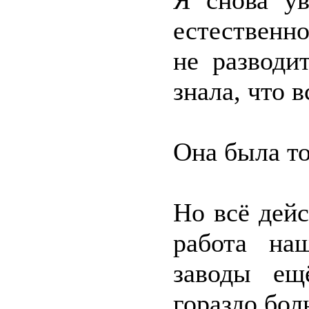
Я снова ув
естественно
не разводи
знала, что 
Она была то
Но всё дей
работа на
заводы ещ
гораздо бо