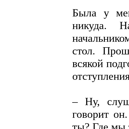
Была у ме
никуда. Н
начальнико
стол. Прош
всякой под
отступления
– Ну, слуш
говорит он
ты? Где мы 