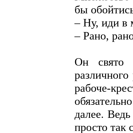
бы обойтись 
– Ну, иди в
– Рано, ра
Он свято 
различного 
рабоче-кре
обязательн
далее. Ведь
просто так 