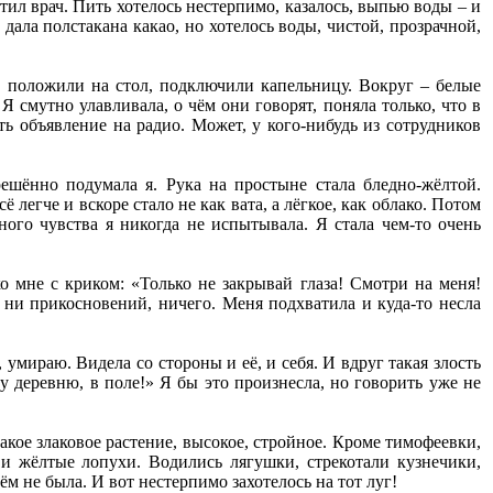
етил врач. Пить хотелось нестерпимо, казалось, выпью воды – и
дала полстакана какао, но хотелось воды, чистой, прозрачной,
, положили на стол, подключили капельницу. Вокруг – белые
 смутно улавливала, о чём они говорят, поняла только, что в
ь объявление на радио. Может, у кого-нибудь из сотрудников
шённо подумала я. Рука на простыне стала бледно-жёлтой.
 легче и вскоре стало не как вата, а лёгкое, как облако. Потом
ного чувства я никогда не испытывала. Я стала чем-то очень
ко мне с криком: «Только не закрывай глаза! Смотри на меня!
 ни прикосновений, ничего. Меня подхватила и куда-то несла
 умираю. Видела со стороны и её, и себя. И вдруг такая злость
ну деревню, в поле!» Я бы это произнесла, но говорить уже не
такое злаковое растение, высокое, стройное. Кроме тимофеевки,
 и жёлтые лопухи. Водились лягушки, стрекотали кузнечики,
м не была. И вот нестерпимо захотелось на тот луг!