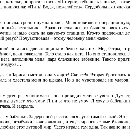
а каталке, попросила пить. «Потерпи, тебе нельзя пить», – отв
аз попросила: «Пить! Воды, пожалуйста». Сердобольная нянечка 
 я поняла: срочно нужна кровь. Меня повезли в операционную
онный светильник… Врачи совещались, их было человек пять. Я
уппы и надо ехать на какую-то станцию. Кто-то предложил дат
ый резус? Почувствовала – этому человеку меня жалко.
ной остались две женщины в белых халатах. Медсёстры, отре
ило», веки тяжелели. Тело стало как вата. Но оно становилось всё
 нега наполнила меня, даря блаженное забвение. Такого прият
че воздуха…
ла: «Лариса, смотри, она уходит! Скорее!» Вторая бросилась 
ла и хлестала меня по щекам. Но я не чувствовала ни ударов,
 медсестры, я понимала – она приводит меня в чувство. Думает,
 лицу, думает, что умру. Я ни за что не умру! Я хочу в бабушки
глаза. И закрыла.
ла у бабушки. За деревней расстилался луг с тимофеевкой. Это 
пки», незабудки, колокольчики, а ещё сиреневые «метёлочки»
била этот луговой мир. Часто играла там одна. Так давно на нё