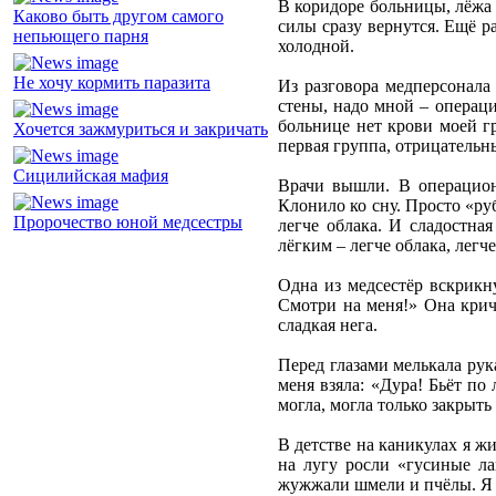
В коридоре больницы, лёжа н
Каково быть другом самого
силы сразу вернутся. Ещё р
непьющего парня
холодной.
Не хочу кормить паразита
Из разговора медперсонала
стены, надо мной – операци
больнице нет крови моей гр
Хочется зажмуриться и закричать
первая группа, отрицательн
Сицилийская мафия
Врачи вышли. В операцион
Клонило ко сну. Просто «руб
Пророчество юной медсестры
легче облака. И сладостная
лёгким – легче облака, лег
Одна из медсестёр вскрикну
Смотри на меня!» Она крича
сладкая нега.
Перед глазами мелькала рука
меня взяла: «Дура! Бьёт по
могла, могла только закрыть 
В детстве на каникулах я жи
на лугу росли «гусиные ла
жужжали шмели и пчёлы. Я лю