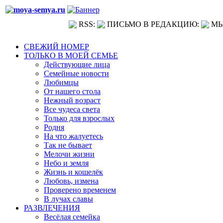
RSS:
ПИСЬМО В РЕДАКЦИЮ:
МЫ
СВЕЖИЙ НОМЕР
ТОЛЬКО В МОЕЙ СЕМЬЕ
Действующие лица
Семейные новости
Любимцы
От нашего стола
Нежный возраст
Все чудеса света
Только для взрослых
Родня
На что жалуетесь
Так не бывает
Мелочи жизни
Небо и земля
Жизнь и кошелёк
Любовь, измена
Проверено временем
В лучах славы
РАЗВЛЕЧЕНИЯ
Весёлая семейка