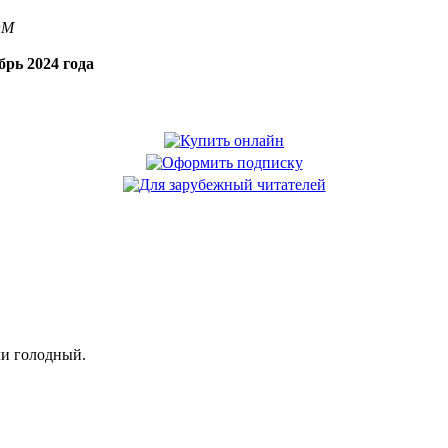
OM
рь 2024 года
ли голодный.