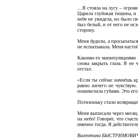
…Я стояла на лугу – огромно
Царила глубокая тишина, и 
небе не увидела, но было св
был белый, и от него не ис
сторону.
Меня будили, а просыпаться 
не испытывала. Меня настой
Какими-то манипуляциями в
снова закрыть глаза. Я не
отстал.
«Если ты сейчас начнёшь кри
равно ничего не чувствую. 
пошевелила губами. Это его
Потихоньку стали возвращат
Меня выписали через месяц. 
на небо! Говорят, что счас
именно тогда. Я действител
Валентина БЫСТРИМОВИ