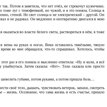
 так. Потом я заметила, что нет пчёл, не стрекочут кузнечики.
о тоже луг с тимофеевкой, но чужой, и я это поняла. Солнца в
ленно, стеной. Не свет солнца и не электрический – другой. Он
ивал и не радовал. Он медленно и неотвратимо двигался в мою
 оказаться во власти белого света, раствориться в нём, я тоже
в вены на руках и ногах. Веки оставались тяжёлыми, тянуло
 время ко мне обращался, что-то спрашивал. Хотелось, чтобы
 этот раз я его поняла и мысленно ответила: «Ну и коли, я всё
у улыбнуться. Затем сказала: «Нет». Тихо сказала или просто
у шевелить губами, потом руками, а потом пришла боль…
ести своё тело, дышать, чувствовать ветерок, запахи, смотреть
ье – жизнь. Осознание, что сама жизнь и есть счастье, пришло