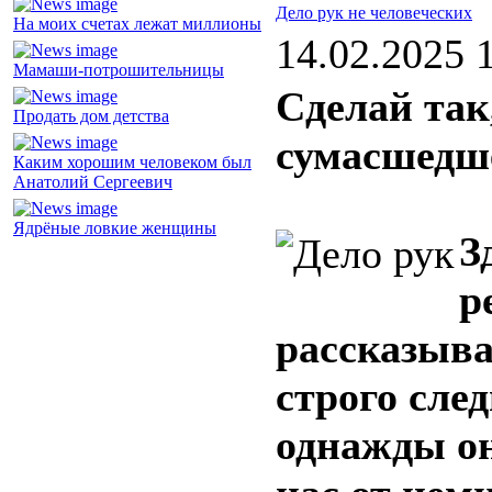
Дело рук не человеческих
На моих счетах лежат миллионы
14.02.2025 
Мамаши-потрошительницы
Сделай так
Продать дом детства
сумасшедш
Каким хорошим человеком был
Анатолий Сергеевич
Ядрёные ловкие женщины
З
р
рассказыва
строго сле
однажды он