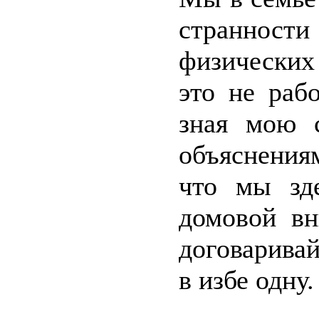
странност
физических
это не раб
зная мою 
объяснения
что мы зд
домовой вн
договаривай
в избе одну.