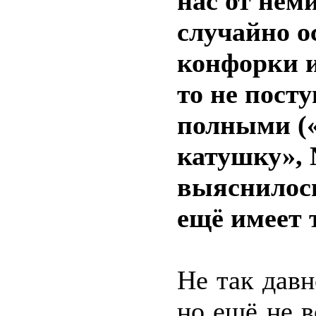
нас от нем
случайно 
конфорки и
то не пост
полными (
катушку», 
выяснилось
ещё имеет 
Не так дав
но ещё не в