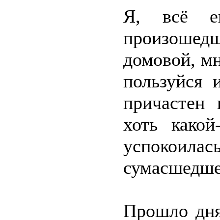
Я, всё 
произошедш
домовой, мн
пользуйся 
причастен 
хоть какой
успокоила
сумасшедше
Прошло дня