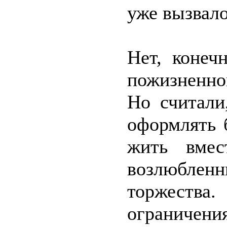
уже вызвал
Нет, конеч
пожизненно
Но считали
оформлять 
жить вме
возлюблен
торжеств
ограничен