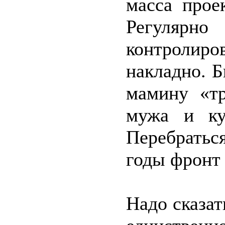
масса прое
Регуляр
контролир
накладно. 
мамину «т
мужа и ку
Перебрать
годы фронт 
Надо сказат