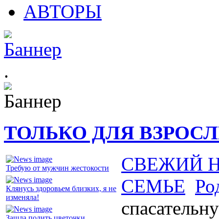
АВТОРЫ
.
ТОЛЬКО ДЛЯ ВЗРОС
СВЕЖИЙ 
Требую от мужчин жестокости
СЕМЬЕ
Ро
Клянусь здоровьем близких, я не
изменяла!
спасательн
Зашла полить цветочки