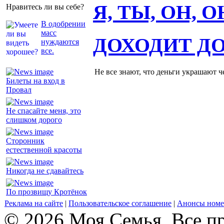
Я, ТЫ, ОН, 
Нравитесь ли вы себе?
В одобрении
масс
ДОХОДИТ Д
нуждаются
все.
Не все знают, что деньги украшают ч
Билеты на вход в
Провал
Не спасайте меня, это
слишком дорого
Сторонник
естественной красоты
Никогда не сдавайтесь
По прозвищу Кротёнок
Реклама на сайте
|
Пользовательское соглашение
|
Анонсы номе
© 2026 Моя Семья. Все п