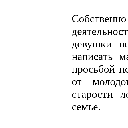
Собствен
деятельно
девушки н
написать м
просьбой п
от молод
старости л
семье.