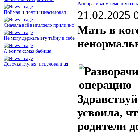
Разворачиваем семейную сп
21.02.2025 
Поймал и почти изнасиловал
Сначала всё выглядело прилично
Мать в ког
Не могу держать эту тайну в себе
ненормаль
А вот та самая бабища
Девочка глупая, нецелованная
Здравствуй
усвоила, ч
родители д