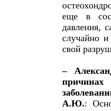
остеохондр
еще в сос
давления, 
случайно и
свой разруш
– Алексан
причинах 
заболевани
А.Ю.
: Осн