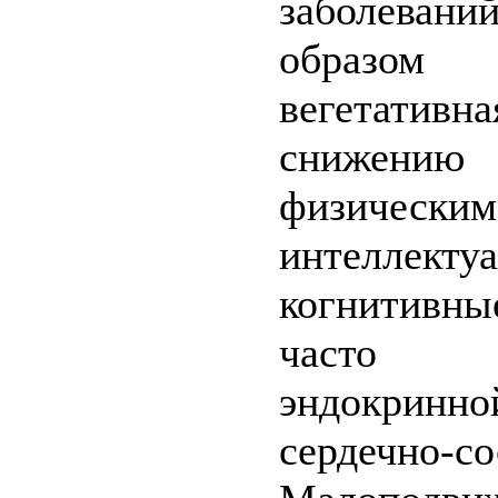
заболеван
образом 
вегетатив
снижени
физичес
интеллекту
когнитивн
часто в
эндокринно
сердечно