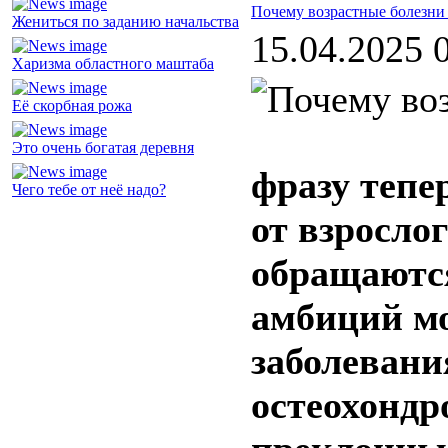
Почему возрастные болезни
Жениться по заданию начальства
15.04.2025 
Харизма областного маштаба
Её скорбная рожа
Это очень богатая деревня
фразу тепе
Чего тебе от неё надо?
от взрослог
обращаются
амбиций м
заболевани
остеохондр