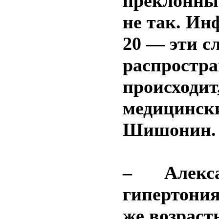
преклонным
не так. Инф
20 — эти с
распростр
происходит
медицинск
Шишонин.
– Алекс
гипертония
же возраст