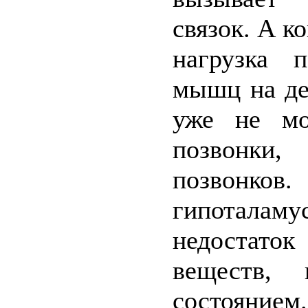
связок. А к
нагрузка 
мышц на де
уже не мо
позвонки,
позвонков.
гипотала
недостато
веществ, 
состояни