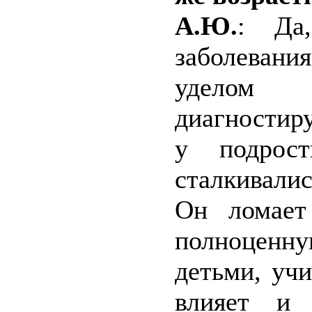
А.Ю.
: Да
заболевани
уделом
диагностир
у подрос
сталкивали
Он ломает
полноценну
детьми, учи
влияет и