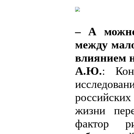
– А можно
между мал
влиянием н
А.Ю.
: Кон
исследова
российских
жизни пер
фактор ри