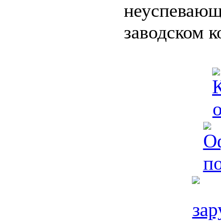
неуспеваю
заводском 