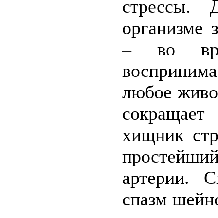
стрессы.
организме 
– во вре
восприним
любое живо
сокращает
хищник стр
простейши
артерии. 
спазм шейно