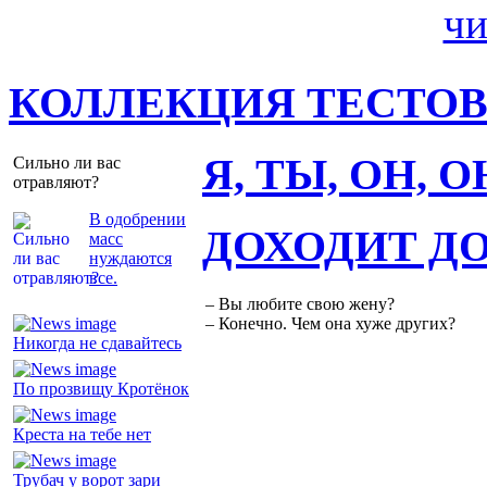
КОЛЛЕКЦИЯ ТЕСТО
Я, ТЫ, ОН, 
Сильно ли вас
отравляют?
В одобрении
ДОХОДИТ Д
масс
нуждаются
все.
– Вы любите свою жену?
– Конечно. Чем она хуже других?
Никогда не сдавайтесь
По прозвищу Кротёнок
Креста на тебе нет
Трубач у ворот зари