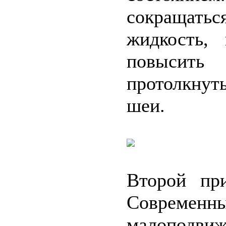
сокращатьс
жидкость,
повысить
протолкнут
шеи.
Второй при
Современны
малоподви