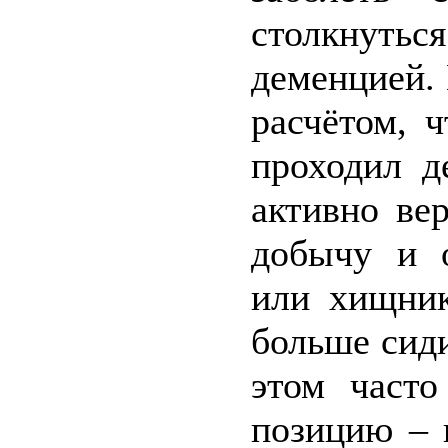
столкнутьс
деменцией. 
расчётом, 
проходил д
активно ве
добычу и о
или хищник
больше сиди
этом часто
позицию – 