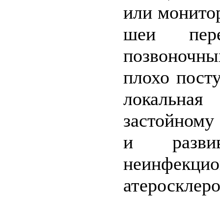
или монито
шеи пере
позвоночны
плохо пост
локальна
застойному
и разви
неинфекц
атеросклеро