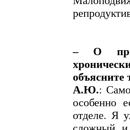
Малоподви
репродукти
– О при
хроническ
объясните 
А.Ю.
: Сам
особенно 
отделе. Я 
сложный и