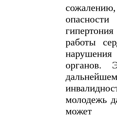
сожалению,
опасност
гипертони
работы сер
нарушения
органов. 
дальней
инвалиднос
молодежь д
может в