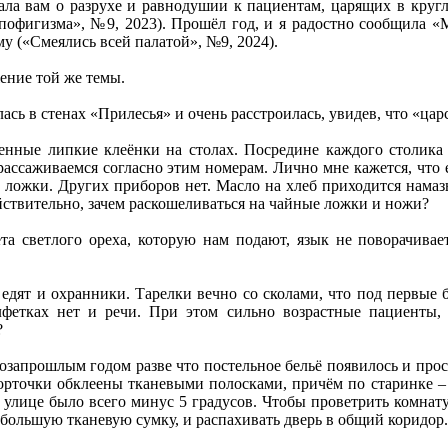
сала вам о разрухе и равнодушии к пациентам, царящих в кру
 пофигизма», №9, 2023). Прошёл год, и я радостно сообщила «
у («Смеялись всей палатой», №9, 2024).
ение той же темы.
лась в стенах «Прилесья» и очень расстроилась, увидев, что «ц
ленные липкие клеёнки на столах. Посредине каждого столика
ассаживаемся согласно этим номерам. Лично мне кажется, что 
ложки. Других приборов нет. Масло на хлеб приходится намазы
йствительно, зачем раскошеливаться на чайные ложки и ножи?
та светлого ореха, которую нам подают, язык не поворачивае
едят и охранники. Тарелки вечно со сколами, что под первые 
лфетках нет и речи. При этом сильно возрастные пациенты, 
?
озапрошлым годом разве что постельное бельё появилось и про
орточки обклеены тканевыми полосками, причём по старинке – 
а улице было всего минус 5 градусов. Чтобы проветрить комна
 большую тканевую сумку, и распахивать дверь в общий коридор.