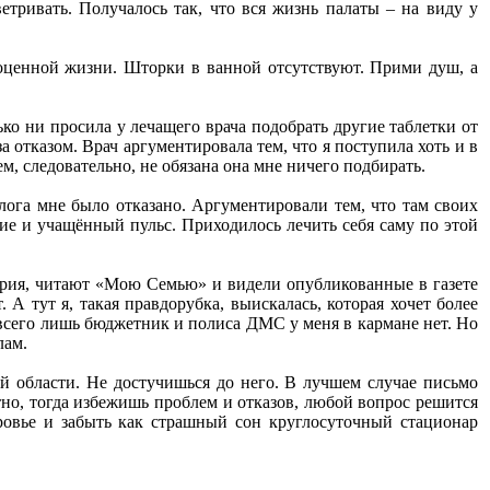
тривать. Получалось так, что вся жизнь палаты – на виду у
лноценной жизни. Шторки в ванной отсутствуют. Прими душ, а
ко ни просила у лечащего врача подобрать другие таблетки от
а отказом. Врач аргументировала тем, что я поступила хоть и в
м, следовательно, не обязана она мне ничего подбирать.
лога мне было отказано. Аргументировали тем, что там своих
ние и учащённый пульс. Приходилось лечить себя саму по этой
ория, читают «Мою Семью» и видели опубликованные в газете
А тут я, такая правдорубка, выискалась, которая хочет более
 всего лишь бюджетник и полиса ДМС у меня в кармане нет. Но
лам.
ой области. Не достучишься до него. В лучшем случае письмо
тно, тогда избежишь проблем и отказов, любой вопрос решится
оровье и забыть как страшный сон круглосуточный стационар