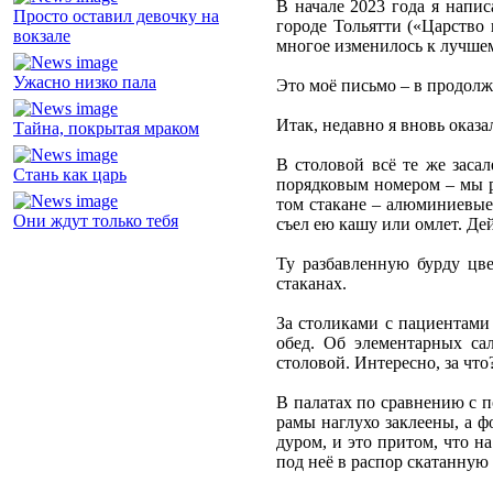
В начале 2023 года я напи
Просто оставил девочку на
городе Тольятти («Царство
вокзале
многое изменилось к лучшем
Ужасно низко пала
Это моё письмо – в продолж
Итак, недавно я вновь оказа
Тайна, покрытая мраком
В столовой всё те же заса
Стань как царь
порядковым номером – мы р
том стакане – алюминиевые 
Они ждут только тебя
съел ею кашу или омлет. Де
Ту разбавленную бурду цве
стаканах.
За столиками с пациентами 
обед. Об элементарных са
столовой. Интересно, за что
В палатах по сравнению с п
рамы наглухо заклеены, а ф
дуром, и это притом, что н
под неё в распор скатанную