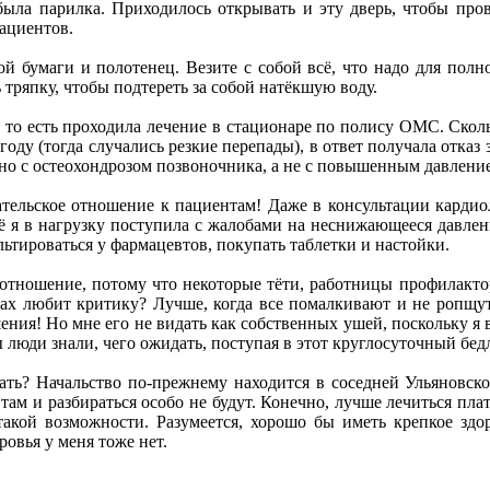
ыла парилка. Приходилось открывать и эту дверь, чтобы прове
ациентов.
ной бумаги и полотенец. Везите с собой всё, что надо для по
ь тряпку, чтобы подтереть за собой натёкшую воду.
то есть проходила лечение в стационаре по полису ОМС. Сколь
ду (тогда случались резкие перепады), в ответ получала отказ з
 но с остеохондрозом позвоночника, а не с повышенным давление
ательское отношение к пациентам! Даже в консультации кардио
щё я в нагрузку поступила с жалобами на неснижающееся давле
ультироваться у фармацевтов, покупать таблетки и настойки.
 отношение, потому что некоторые тёти, работницы профилакт
ах любит критику? Лучше, когда все помалкивают и не ропщут. 
ения! Но мне его не видать как собственных ушей, поскольку я
ы люди знали, чего ожидать, поступая в этот круглосуточный бед
сать? Начальство по-прежнему находится в соседней Ульяновск
там и разбираться особо не будут. Конечно, лучше лечиться пла
такой возможности. Разумеется, хорошо бы иметь крепкое зд
ровья у меня тоже нет.