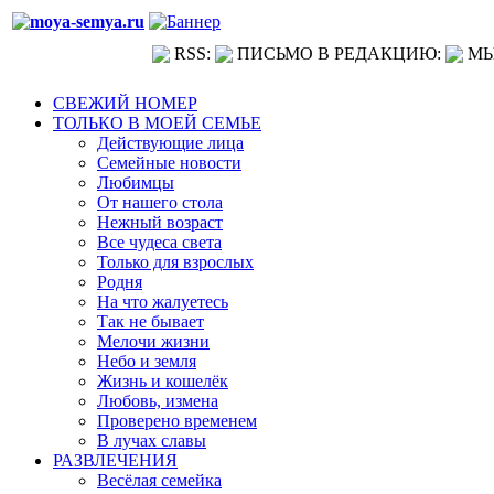
RSS:
ПИСЬМО В РЕДАКЦИЮ:
МЫ
СВЕЖИЙ НОМЕР
ТОЛЬКО В МОЕЙ СЕМЬЕ
Действующие лица
Семейные новости
Любимцы
От нашего стола
Нежный возраст
Все чудеса света
Только для взрослых
Родня
На что жалуетесь
Так не бывает
Мелочи жизни
Небо и земля
Жизнь и кошелёк
Любовь, измена
Проверено временем
В лучах славы
РАЗВЛЕЧЕНИЯ
Весёлая семейка