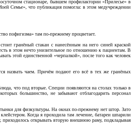
глосуточном стационаре, бывшем профилактории «Прилесье» в
Моей Семье», что публикация помогла: в этом медучреждении
арство пофигизма» там по-прежнему процветает.
 стоит гранёный стакан с нанесённым на него синей краской
есть в этом нечто унизительное по отношению к пациентам. В
вать этой единственной «черпалкой», после того как человек
тся назвать чаем. Причём подают его всё в тех же гранёных
блюда, что под вторые. Специи появляются на столах только в
которых большинство, не забывают отблагодарить персонал
стынки для физкультуры. На окнах по-прежнему нет штор. Зато
клейстером. Когда я проходила там лечение, батареи шпарили
ту, приходилось открывать вторую внешнюю раму, подкладывая