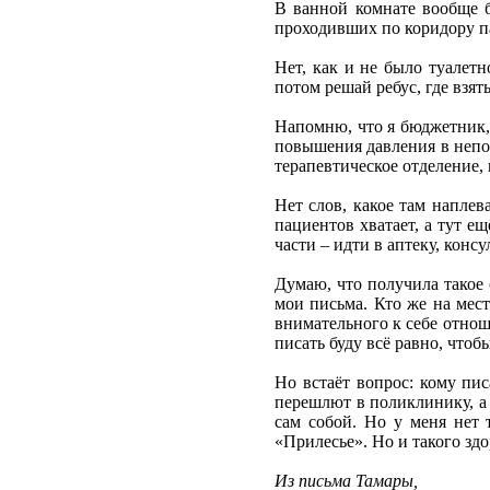
В ванной комнате вообще б
проходивших по коридору п
Нет, как и не было туалет
потом решай ребус, где взят
Напомню, что я бюджетник, 
повышения давления в непого
терапевтическое отделение,
Нет слов, какое там наплев
пациентов хватает, а тут е
части – идти в аптеку, конс
Думаю, что получила такое
мои письма. Кто же на мест
внимательного к себе отнош
писать буду всё равно, чтоб
Но встаёт вопрос: кому пи
перешлют в поликлинику, а 
сам собой. Но у меня нет 
«Прилесье». Но и такого здо
Из письма Тамары,