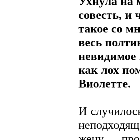
Ухнула на 
совесть, и 
такое со м
весь полти
невидимое 
как лох по
Виолетте.
И случилос
неподходя
жену про