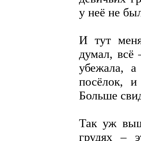
у неё не бы
И тут меня
думал, всё 
убежала, а
посёлок, и
Больше свид
Так уж выш
грудях – э