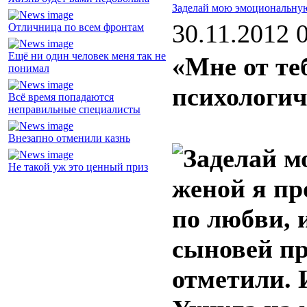
Заделай мою эмоциональну
30.11.2012 
Отличница по всем фронтам
Ещё ни один человек меня так не
«Мне от те
понимал
психологич
Всё время попадаются
неправильные специалисты
Внезапно отменили казнь
Не такой уж это ценный приз
женой я пр
по любви, 
сыновей пр
отметили. 