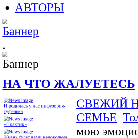
АВТОРЫ
.
НА ЧТО ЖАЛУЕТЕСЬ
СВЕЖИЙ 
И родилась у нас инфузория-
туфелька
СЕМЬЕ
То
«Практик»
мою эмоци
Жизнь будет вами недовольна