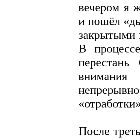
вечером я ж
и пошёл «ды
закрытыми г
В процесс
перестань
внимания 
непрерывн
«отработки»
После треть