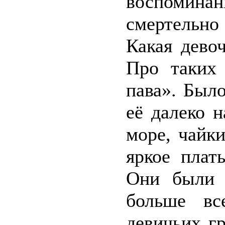
воспомин
смертельн
Какая дево
Про таких 
пава». Был
её далеко 
море, чайк
яркое плат
Они были 
больше вс
девичьих гр