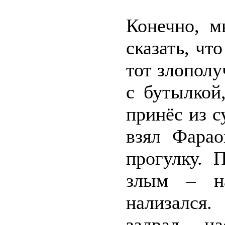
Конечно, м
сказать, чт
тот злополу
с бутылкой
принёс из с
взял Фарао
прогулку. 
злым – на
нализался
задрал на