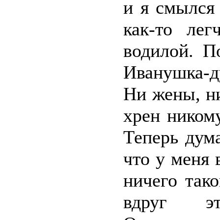
и я смылся
как-то лег
водилой. П
Иванушка-д
Ни жены, ни
хрен ником
Теперь дум
что у меня 
ничего так
вдруг э