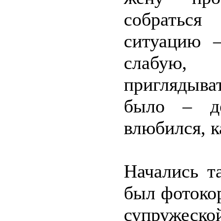
собратьс
ситуацию 
слабую, 
приглядыва
было – д
влюбился, к
Начались т
был фотокор
супружес