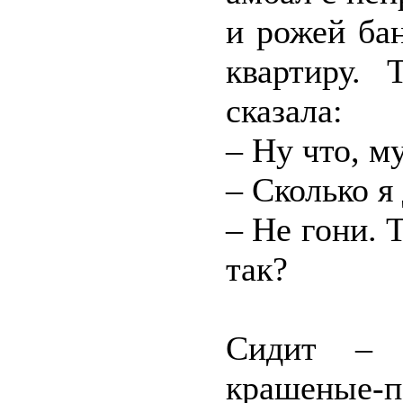
и рожей ба
квартиру. 
сказала:
– Ну что, м
– Сколько я
– Не гони. 
так?
Сидит – с
крашеные