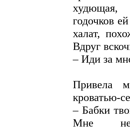
худющая, 
годочков ей
халат, пох
Вдруг вскоч
– Иди за мн
Привела м
кроватью-се
– Бабки тво
Мне необ