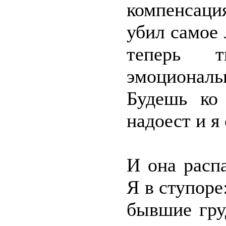
компенсац
убил самое
теперь 
эмоционал
Будешь ко
надоест и я
И она расп
Я в ступоре
бывшие гру