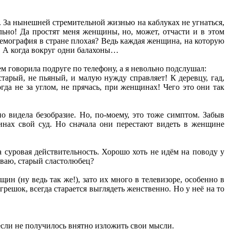
. За нынешней стремительной жизнью на каблуках не угнаться,
ильно! Да простят меня женщины, но, может, отчасти и в этом
 демография в стране плохая? Ведь каждая женщина, на которую
е. А когда вокруг одни балахоны…
м говорила подруге по телефону, а я невольно подслушал:
старый, не пьяный, и малую нужду справляет! К деревцу, гад,
да не за углом, не прячась, при женщинах! Чего это они так
но видела безобразие. Но, по-моему, это тоже симптом. Забыв
нах свой суд. Но сначала они перестают видеть в женщине
а суровая действительность. Хорошо хоть не идём на поводу у
ываю, старый сластолюбец?
ин (ну ведь так же!), зато их много в телевизоре, особенно в
решок, всегда старается выглядеть женственно. Но у неё на то
 если не получилось внятно изложить свои мысли.