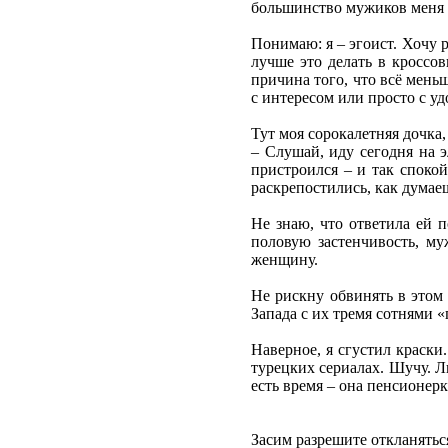
большинство мужиков меня 
Понимаю: я – эгоист. Хочу 
лучше это делать в кроссов
причина того, что всё мень
с интересом или просто с у
Тут моя сорокалетняя дочка
– Слушай, иду сегодня на э
пристроился – и так споко
раскрепостились, как думае
Не знаю, что ответила ей п
половую застенчивость, м
женщину.
Не рискну обвинять в этом 
Запада с их тремя сотнями 
Наверное, я сгустил краски
турецких сериалах. Шучу. Л
есть время – она пенсионерк
Засим разрешите откланяться