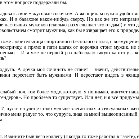
в этом вопросе поддержали бы.
радовать свои «вкусовые сосочки». А женщинам нужно удобство
ках. И в балахоне каком-нибудь сверху. Но как же это неправ
ше настоящих мужиков (сколько раз я слышал это от дам!) и что
довольствием смотрит мужчина, как бы возвращает его к природ
, тоже любительница спортивного бесполого стиля, с возмущение
лектричку, а прямо в пяти шагах от дорожки стоит мужик, не 
йненько… И я уже не первый раз наблюдаю такую картину – ког
шь?
одруга. А дочка моя сочинять не станет – значит, действитель
ужики перестают быть мужиками. И перестают видеть в женщи
слабый пол, тем более моду, которую, я понимаю, диктует наш
«гендеров». Но проблема-то существует. Или нет, и я всё придум
. И пусть на улице стало меньше элегантных и сексуальных женщ
ично меня радует то, что супруга, зная за мной вышеописанный г
а.
. Извините бывшего коллегу (я когда-то тоже работал в газете),