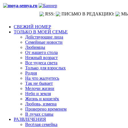
RSS:
ПИСЬМО В РЕДАКЦИЮ:
МЫ
СВЕЖИЙ НОМЕР
ТОЛЬКО В МОЕЙ СЕМЬЕ
Действующие лица
Семейные новости
Любимцы
От нашего стола
Нежный возраст
Все чудеса света
Только для взрослых
Родня
На что жалуетесь
Так не бывает
Мелочи жизни
Небо и земля
Жизнь и кошелёк
Любовь, измена
Проверено временем
В лучах славы
РАЗВЛЕЧЕНИЯ
Весёлая семейка