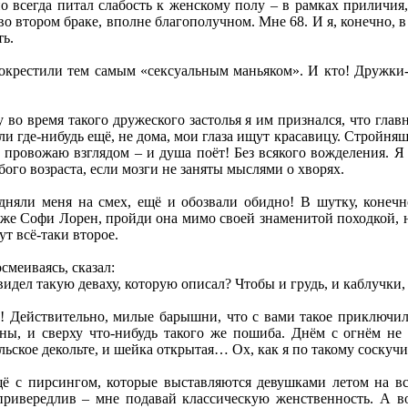
о всегда питал слабость к женскому полу – в рамках приличия,
во втором браке, вполне благополучном. Мне 68. И я, конечно, 
ть.
 окрестили тем самым «сексуальным маньяком». И кто! Дружки-
 во время такого дружеского застолья я им признался, что глав
или где-нибудь ещё, не дома, мои глаза ищут красавицу. Стройня
провожаю взглядом – и душа поёт! Без всякого вожделения. Я 
го возраста, если мозги не заняты мыслями о хворях.
няли меня на смех, ещё и обозвали обидно! В шутку, конечн
же Софи Лорен, пройди она мимо своей знаменитой походкой, ни
ут всё-таки второе.
смеиваясь, сказал:
видел такую деваху, которую описал? Чтобы и грудь, и каблучки,
! Действительно, милые барышни, что с вами такое приключило
ы, и сверху что-нибудь такого же пошиба. Днём с огнём не
льское декольте, и шейка открытая… Ох, как я по такому соскучи
щё с пирсингом, которые выставляются девушками летом на в
привередлив – мне подавай классическую женственность. А вот