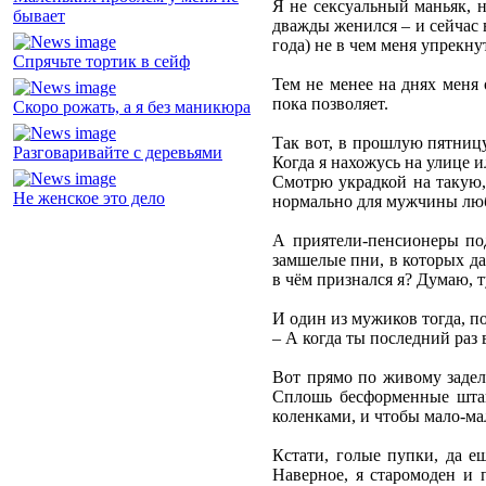
Я не сексуальный маньяк, н
бывает
дважды женился – и сейчас 
года) не в чем меня упрекну
Спрячьте тортик в сейф
Тем не менее на днях меня
пока позволяет.
Скоро рожать, а я без маникюра
Так вот, в прошлую пятницу
Разговаривайте с деревьями
Когда я нахожусь на улице 
Смотрю украдкой на такую, 
Не женское это дело
нормально для мужчины любо
А приятели-пенсионеры под
замшелые пни, в которых да
в чём признался я? Думаю, т
И один из мужиков тогда, по
– А когда ты последний раз 
Вот прямо по живому задел
Сплошь бесформенные штан
коленками, и чтобы мало-ма
Кстати, голые пупки, да е
Наверное, я старомоден и 