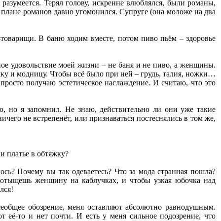
 разумеется. Терял голову, искренне влюблялся, были романы,
в плане романов давно угомонился. Супруге (она моложе на два
товарищи. В баню ходим вместе, потом пиво пьём – здоровье
ное удовольствие моей жизни – не баня и не пиво, а женщины.
шку и модницу. Чтобы всё было при ней – грудь, талия, ножки…
просто получаю эстетическое наслаждение. И считаю, что это
о, но я запомнил. Не знаю, действительно ли они уже такие
чего не встрепенёт, или признаваться постеснялись в том же,
 и платье в обтяжку?
сь? Почему вы так одеваетесь? Что за мода странная пошла?
 отыщешь женщину на каблучках, и чтобы узкая юбочка над
лся!
сеобщее обозрение, меня оставляют абсолютно равнодушным.
 её-то и нет почти. И есть у меня сильное подозрение, что