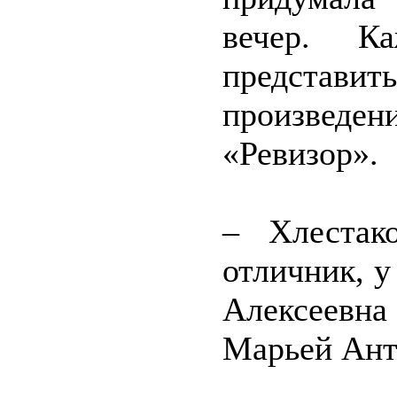
вечер. К
представи
произведен
«Ревизор».
– Хлестак
отличник, у
Алексеевна
Марьей Ант