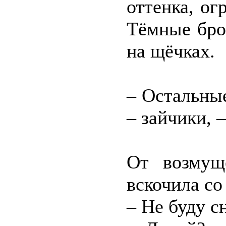
оттенка, ог
Тёмные бро
на щёчках.
– Остальны
– зайчики, 
От возмущ
вскочила со
– Не буду с