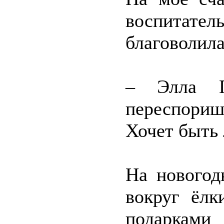
воспитател
благоволила
– Элла Гр
переспоришь
Хочет быть 
На новогод
вокруг ёлк
подарками