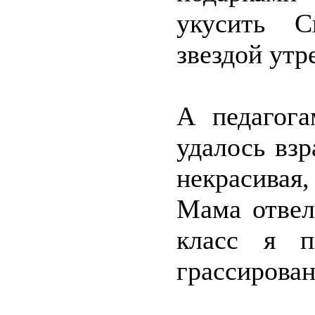
укусить С
звездой утр
А педагога
удалось взр
некрасивая
Мама отвел
класс я п
грассирован