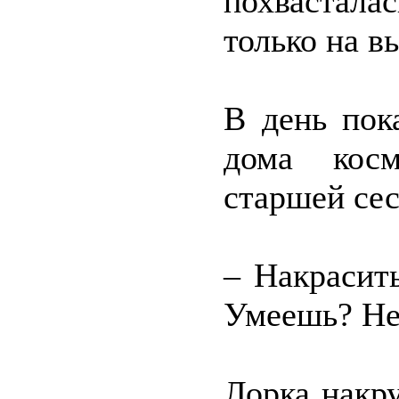
похвастал
только на в
В день пок
дома косм
старшей се
– Накрасить
Умеешь? Нет
Лорка накр