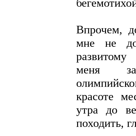
бегемотихой
Впрочем, д
мне не до
развитому
меня заг
олимпийско
красоте ме
утра до в
походить, г