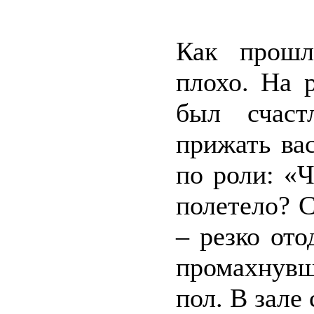
Как прошл
плохо. На 
был счаст
прижать вас
по роли: «Ч
полетело? С
– резко от
промахнувш
пол. В зале