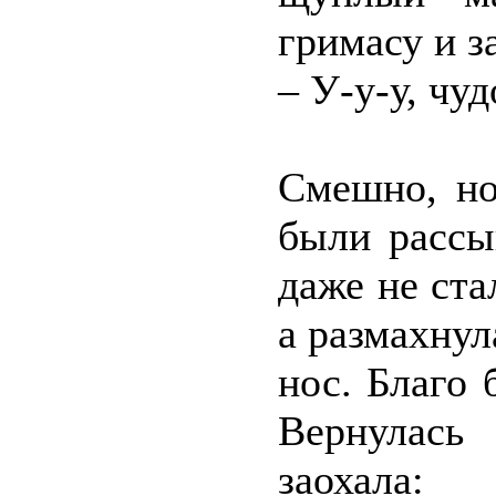
гримасу и з
– У-у-у, чу
Смешно, но
были рассы
даже не ста
а размахнул
нос. Благо 
Вернулас
заохала: