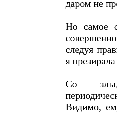
даром не пр
Но самое с
совершенн
следуя пра
я презирала
Со злы
периодиче
Видимо, ем