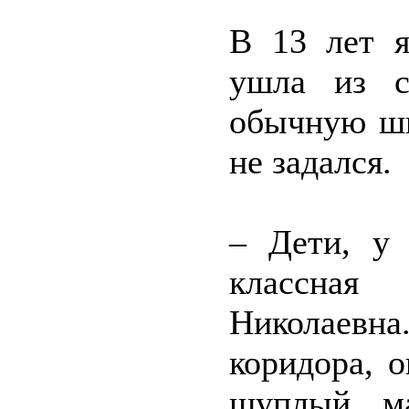
В 13 лет я
ушла из с
обычную шк
не задался.
– Дети, у 
классная 
Николаевна
коридора, 
щуплый ма