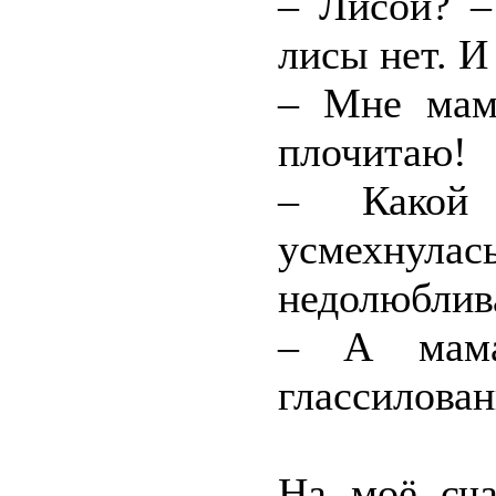
– Лисой? –
лисы нет. И
– Мне мам
плочитаю!
– Какой 
усмехнула
недолюблива
– А мама 
глассилован
На моё сча