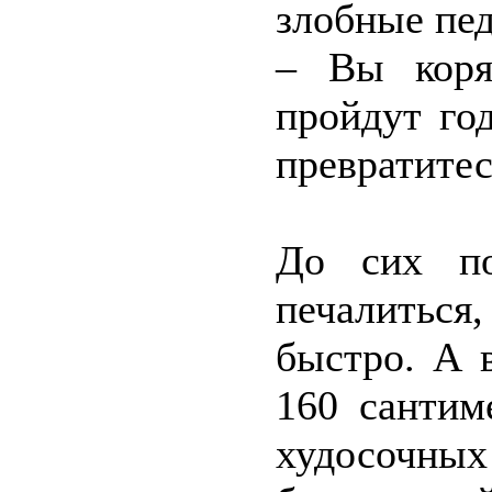
злобные пед
– Вы коря
пройдут го
превратитес
До сих по
печалиться,
быстро. А 
160 сантим
худосочн