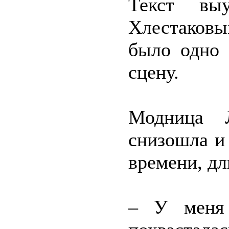
Текст вы
Хлестаков
было одно 
сцену.
Модница Л
снизошла и 
времени, дл
– У меня 