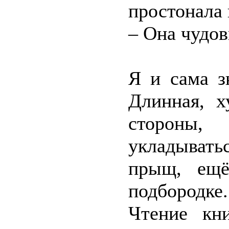
простонала 
– Она чудо
Я и сама з
Длинная, х
стороны
укладывать
прыщ, ещё
подбородке
Чтение кн