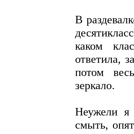
В раздевал
десятиклас
каком кла
ответила, з
потом вес
зеркало.
Неужели я 
смыть, опят