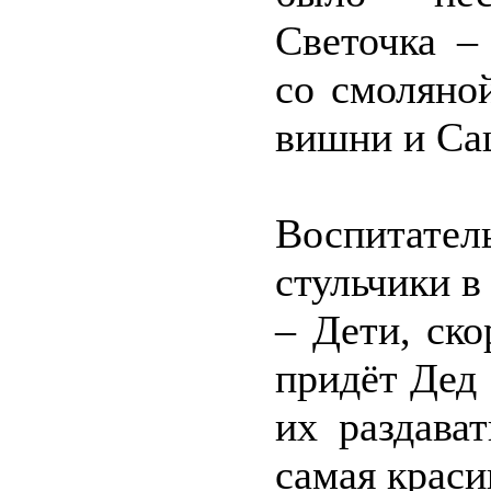
Светочка –
со смоляно
вишни и Са
Воспитат
стульчики в
– Дети, ск
придёт Дед
их раздава
самая краси