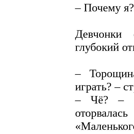
– Почему я?
Девчонки 
глубокий от
– Торощин
играть? – с
– Чё? – о
оторвала
«Маленьког