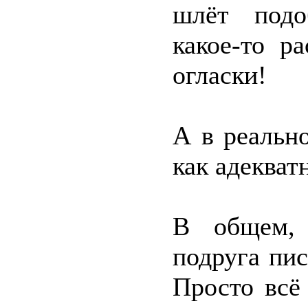
шлёт подо
какое-то р
огласки!
А в реальн
как адеква
В общем, 
подруга пис
Просто всё