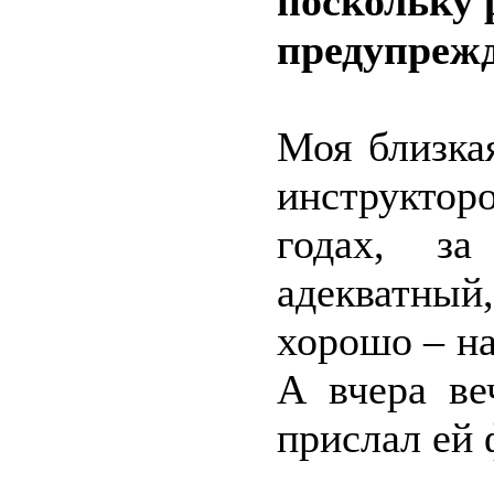
поскольку 
предупрежд
Моя близка
инструкто
годах, за
адекватны
хорошо – на
А вчера ве
прислал ей 