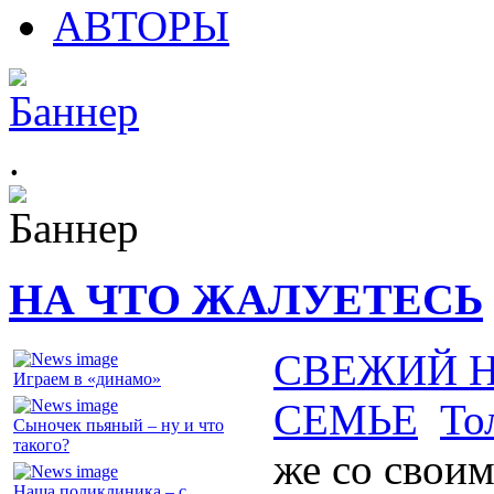
АВТОРЫ
.
НА ЧТО ЖАЛУЕТЕСЬ
СВЕЖИЙ 
Играем в «динамо»
СЕМЬЕ
То
Сыночек пьяный – ну и что
такого?
же со свои
Наша поликлиника – с