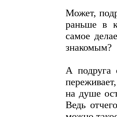
Может, подр
раньше в к
самое дела
знакомым?
А подруга 
переживает,
на душе ос
Ведь отчег
можно такое