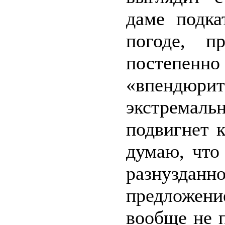
даме подка
погоде, п
постепенно
«впендюри
экстремал
подвигнет 
думаю, что
разнуздан
предложение
вообще не 