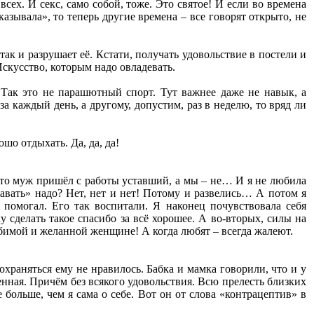
х. И секс, само собой, тоже. Это святое! И если во времена
азывала», то теперь другие времена – все говорят открыто, не
так и разрушает её. Кстати, получать удовольствие в постели и
Искусство, которым надо овладевать.
 Так это не парашютный спорт. Тут важнее даже не навык, а
а каждый день, а другому, допустим, раз в неделю, то вряд ли
шо отдыхать. Да, да, да!
 Это муж пришёл с работы уставший, а мы – не… И я не любила
«давать» надо? Нет, нет и нет! Потому и развелись… А потом я
 помогал. Его так воспитали. Я наконец почувствовала себя
у сделать такое спасибо за всё хорошее. А во-вторых, силы на
любимой и желанной женщине! А когда любят – всегда жалеют.
охраняться ему не нравилось. Бабка и мамка говорили, что и у
менная. Причём без всякого удовольствия. Всю прелесть близких
больше, чем я сама о себе. Вот он от слова «контрацептив» в