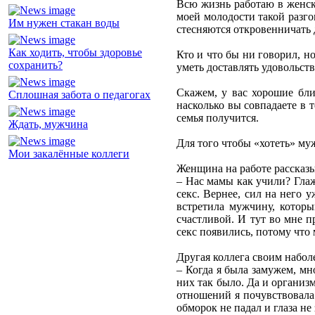
Всю жизнь работаю в женско
моей молодости такой разго
Им нужен стакан воды
стесняются откровенничать 
Как ходить, чтобы здоровье
Кто и что бы ни говорил, но
сохранить?
уметь доставлять удовольст
Скажем, у вас хорошие бли
Сплошная забота о педагогах
насколько вы совпадаете в 
семья получится.
Ждать, мужчина
Для того чтобы «хотеть» муж
Мои закалённые коллеги
Женщина на работе рассказы
– Нас мамы как учили? Глаж
секс. Вернее, сил на него 
встретила мужчину, которы
счастливой. И тут во мне п
секс появились, потому что
Другая коллега своим набол
– Когда я была замужем, мн
них так было. Да и организм
отношений я почувствовала 
обморок не падал и глаза не