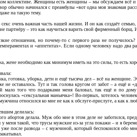
м коллективе. Женщины есть женщины – мы обсуждаем всё и все
вор обычно начинался с преамбулы «вот одна моя знакомая расск
даже на такую тему.
 секс очень важная часть нашей жизни. И он как создаёт семью, 
вие партнёру – это как научиться варить свой фирменный борщ. 
зкие отношения, но почему-то с первого раза не получилось?
темпераментах и «аппетитах». Если одному человеку надо два раз
а, жене необходимо как минимум иметь на это силы, то есть хоро
вала:
ка, готовка, уборка, дети и ещё тысяча дел – всё на женщине.
уже не оставалось. Тут и так голова кругом от забот – а ещё и 
й мало того что подарками меня баловал, так ещё и по дому
роснулась «сексуальная маньячка»! Во-первых, хотелось человек
 мужчина относился ко мне не как к обслуге-прислуге, а как к 
евшим делилась:
ого абортов делала. Муж обо мне в этом деле не заботился, пред
 у меня такой, что трусы мужские из-за угла покажи – и я бере
уже после развода – с мужчиной, который беспокоился обо мне 
 закатывал.