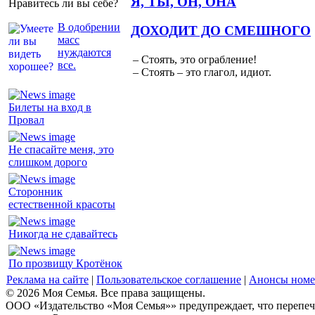
Я, ТЫ, ОН, ОНА
Нравитесь ли вы себе?
В одобрении
ДОХОДИТ ДО СМЕШНОГО
масс
нуждаются
– Стоять, это ограбление!
все.
– Стоять – это глагол, идиот.
Билеты на вход в
Провал
Не спасайте меня, это
слишком дорого
Сторонник
естественной красоты
Никогда не сдавайтесь
По прозвищу Кротёнок
Реклама на сайте
|
Пользовательское соглашение
|
Анонсы номе
© 2026 Моя Семья. Все права защищены.
ООО «Издательство «Моя Семья»» предупреждает, что перепеча