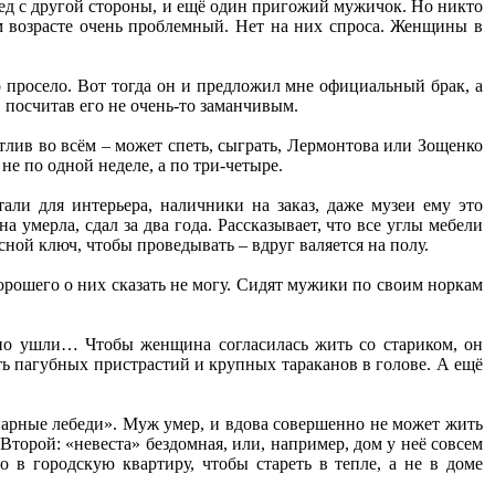
сед с другой стороны, и ещё один пригожий мужичок. Но никто
м возрасте очень проблемный. Нет на них спроса. Женщины в
о просело. Вот тогда он и предложил мне официальный брак, а
, посчитав его не очень-то заманчивым.
лив во всём – может спеть, сыграть, Лермонтова или Зощенко
 не по одной неделе, а по три-четыре.
али для интерьера, наличники на заказ, даже музеи ему это
а умерла, сдал за два года. Рассказывает, что все углы мебели
асной ключ, чтобы проведывать – вдруг валяется на полу.
орошего о них сказать не могу. Сидят мужики по своим норкам
но ушли… Чтобы женщина согласилась жить со стариком, он
ь пагубных пристрастий и крупных тараканов в голове. А ещё
арные лебеди». Муж умер, и вдова совершенно не может жить
Второй: «невеста» бездомная, или, например, дом у неё совсем
но в городскую квартиру, чтобы стареть в тепле, а не в доме