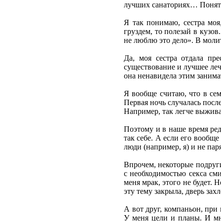
лучших санаториях… Понятно,
Я так понимаю, сестра моя,
груздем, то полезай в кузо
не люблю это дело». В молит
Да, моя сестра отдала пр
существование и лучшее лече
она ненавидела этим занима
Я вообще считаю, что в сем
Первая ночь случалась после
Например, так легче выжива
Поэтому и в наше время редк
так себе. А если его вообщ
люди (например, я) и не паря
Впрочем, некоторые подруги
с необходимостью секса сми
меня мрак, этого не будет. 
эту тему закрыла, дверь зах
А вот друг, компаньон, при
У меня цели и планы. И мне