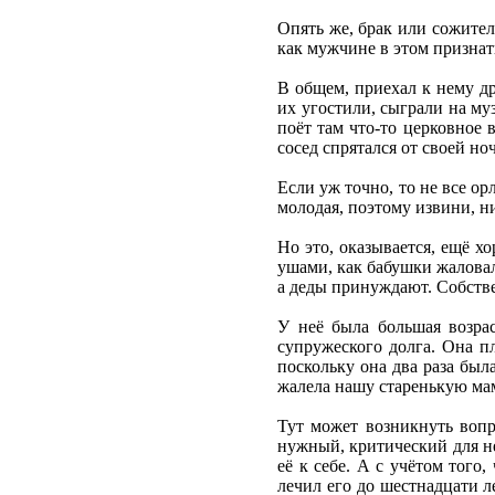
Опять же, брак или сожител
как мужчине в этом признат
В общем, приехал к нему д
их угостили, сыграли на му
поёт там что-то церковное 
сосед спрятался от своей ноч
Если уж точно, то не все ор
молодая, поэтому извини, н
Но это, оказывается, ещё х
ушами, как бабушки жаловали
а деды принуждают. Собстве
У неё была большая возрас
супружеского долга. Она пл
поскольку она два раза был
жалела нашу старенькую маму
Тут может возникнуть вопр
нужный, критический для не
её к себе. А с учётом того
лечил его до шестнадцати л