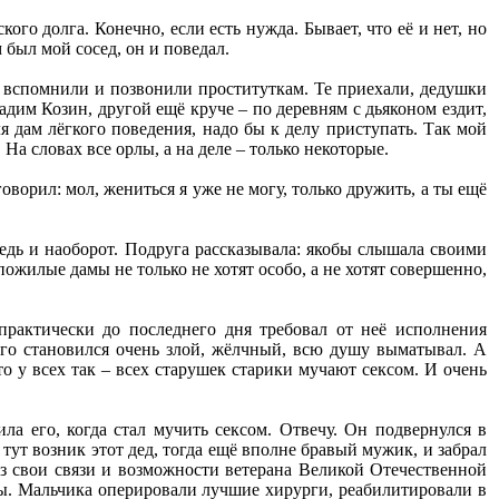
го долга. Конечно, если есть нужда. Бывает, что её и нет, но
был мой сосед, он и поведал.
ь вспомнили и позвонили проституткам. Те приехали, дедушки
адим Козин, другой ещё круче – по деревням с дьяконом ездит,
я дам лёгкого поведения, надо бы к делу приступать. Так мой
 На словах все орлы, а на деле – только некоторые.
оворил: мол, жениться я уже не могу, только дружить, а ты ещё
ведь и наоборот. Подруга рассказывала: якобы слышала своими
пожилые дамы не только не хотят особо, а не хотят совершенно,
практически до последнего дня требовал от неё исполнения
этого становился очень злой, жёлчный, всю душу выматывал. А
о у всех так – всех старушек старики мучают сексом. И очень
ла его, когда стал мучить сексом. Отвечу. Он подвернулся в
тут возник этот дед, тогда ещё вполне бравый мужик, и забрал
рез свои связи и возможности ветерана Великой Отечественной
ры. Мальчика оперировали лучшие хирурги, реабилитировали в