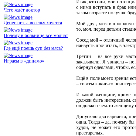
Итак, кто они, мои потенци
с ними вступать в брак ил
Чего ждёт доктор
таком возрасте получше буду
Денег нет, а веселья хочется
Мой друг, хотя в прошлом с
то, мол, перед детьми стыдн
Почему в больнице все молчат
Сосед мой – отличный челов
наизусть прочитать, в элект
Где ещё поешь суп без мяса?
Третий – на все руки маст
Играем в «динамо»
заказывали. Я увидела – не 
обернул одеялами, чтобы, ес
Ещё в поле моего зрения ес
– совсем какие-то неинтере
И какой женщине, кроме р
должен быть интересным, св
он должен чем-то женщину си
Допускаю два варианта, пр
одна. Тогда – да, почему б
худой, не может его протоп
престарелых.