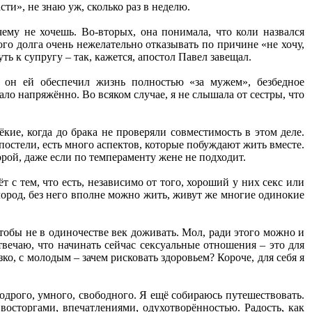
ти», не знаю уж, сколько раз в неделю.
чему не хочешь. Во-вторых, она понимала, что коли назвался
ого долга очень нежелательно отказывать по причине «не хочу,
ть к супругу – так, кажется, апостол Павел завещал.
 а он ей обеспечил жизнь полностью «за мужем», безбедное
ало напряжённо. Во всяком случае, я не слышала от сестры, что
кие, когда до брака не проверяли совместимость в этом деле.
 постели, есть много аспектов, которые побуждают жить вместе.
орой, даже если по темпераменту жене не подходит.
т с тем, что есть, независимо от того, хороший у них секс или
лород, без него вполне можно жить, живут же многие одинокие
тобы не в одиночестве век доживать. Мол, ради этого можно и
твечаю, что начинать сейчас сексуальные отношения – это для
ко, с молодым – зачем рисковать здоровьем? Короче, для себя я
одрого, умного, свободного. Я ещё собираюсь путешествовать.
восторгами, впечатлениями, одухотворённостью. Радость, как