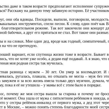
ьство даже в таком возрасте предполагают исполнение супружеско
ься? Расскажу на данную тему забавную историю. Её участником 
руг, они оба вдовцы. Посидели, выпили, поговорили, молодост
зыкальных инструментах, спели песни. К слову, один поёт как В
в благотворительном режиме. Так вот закончили они концерт дл
ной бабочки, а друг его прятаться не стал. Вот такие они разные.
лы и на словах. Мне один дед, вроде как годный, симпатичный, г
и на что не претендую.
ороший вариант, если спутница жизни тоже в возрасте. Бывает 
сь, что не хотят уже особо, а дедам ещё подавай. А я знаю, что 
нная моя родная сестра так мучилась.
тная разница с мужем – 30 лет. Он умер за восемьдесят. И 
евалась, ругалась, плакала, но отказать не могла – муж без 
а замужем и за всю жизнь имела только двух мужчин, думала, чт
, пока я её не утешила – у мамы всё с этим было в порядке.
ос, почему же моя сестра вышла за старика и почему не броси
ё момент. Она ушла от мужа с пятилетним ребёнком в никуда, а 
, что у сестры ребёнок-инвалид от первого мужа, а дед этот че
ет в Москве, – можно понять степень благодарности моей сест