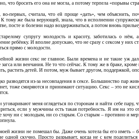
 что бросить его она не могла, а потому терпела «порывы страс
 во-первых, считала, что ей проще «дать», чем объяснить, по
в. К тому же была верующей, знала, что в исполнении супружеск
ве, посте и болезни надо воздерживаться, а потом вновь прильну
естарелому супругу молодость и красоту, заботилась о нём,
ние ребёнку. И вполне допускаю, что не сразу с сексом у них ст
ться прямо с молодости.
ейной жизни секс не главное. Были времена и не такие уж далё
 загса или венчания. Не то что сейчас. К тому же в браке, кроме
ть, растить детей. И потом, муж бывает другом, поддержкой, оп
о разводятся из-за несовпадения в сексе. Большинство пар живё
е нет, тоже смиряются и принимают ситуацию. Секс – это не кис
тся.
 уговаривают меня оглядеться по сторонам и найти себе пару, ч
риться, если у мужчины есть такая потребность. Я им на это о
Не хочу ни с молодым, ни со старым. Со старым – противно и мерз
лопнула.
 моей жизни не помешал бы. Даже очень хотела бы его иметь – б
 одной скучно. Просто разрывает, когда не с кем поделиться 