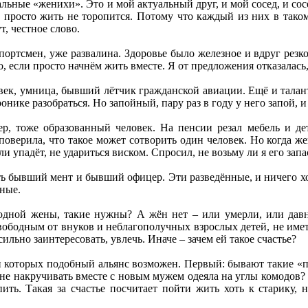
альные «женихи». Это и мой актуальный друг, и мой сосед, и со
и просто жить не торопится. Потому что каждый из них в тако
т, честное слово.
портсмен, уже развалина. Здоровье было железное и вдруг резк
о, если просто начнём жить вместе. Я от предложения отказалась
ек, умница, бывший лётчик гражданской авиации. Ещё и талант
ронике разобраться. Но запойный, пару раз в году у него запой, и
ер, тоже образованный человек. На пенсии резал мебель и дет
поверила, что такое может сотворить один человек. Но когда жен
ли упадёт, не удариться виском. Спросил, не возьму ли я его зап
ть бывший мент и бывший офицер. Эти разведённые, и ничего х
сные.
одной жены, такие нужны? А жён нет – или умерли, или дав
ободным от внуков и неблагополучных взрослых детей, не имет
льно заинтересовать, увлечь. Иначе – зачем ей такое счастье?
и которых подобный альянс возможен. Первый: бывают такие «п
ы не накручивать вместе с новым мужем одеяла на углы комодов? 
ить. Такая за счастье посчитает пойти жить хоть к старику, 