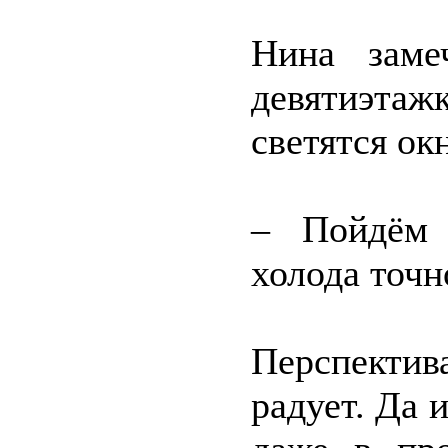
Нина заме
девятиэтаж
светятся ок
– Пойдём 
холода точн
Перспектив
радует. Да и