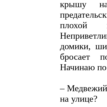
крышу на
предательс
плохой 
Непривет
домики, ши
бросает п
Начинаю по
– Медвежий 
на улице?