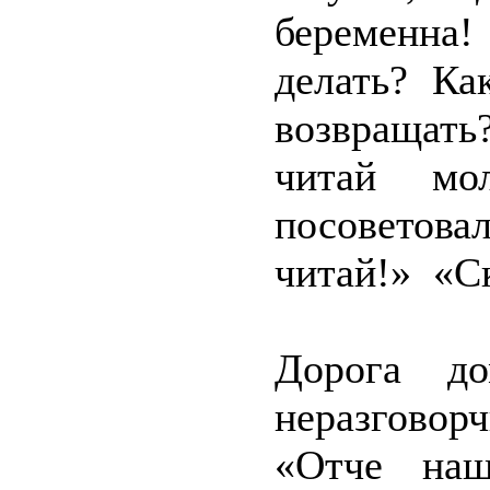
беременна
делать? Ка
возвращат
читай мо
посоветов
читай!» «Ск
Дорога до
неразговор
«Отче наш