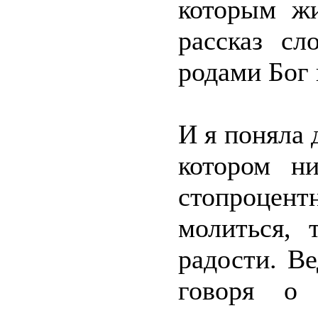
которым жи
рассказ сл
родами Бог 
И я поняла 
котором н
стопроцен
молиться, 
радости. В
говоря о 