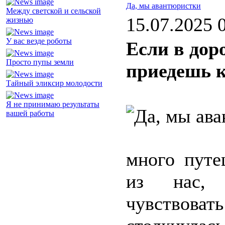
Да, мы авантюристки
Между светской и сельской
15.07.2025 
жизнью
У вас везде роботы
Если в дор
Просто пупы земли
приедешь к
Тайный эликсир молодости
Я не принимаю результаты
вашей работы
много путе
из нас, 
чувствоват