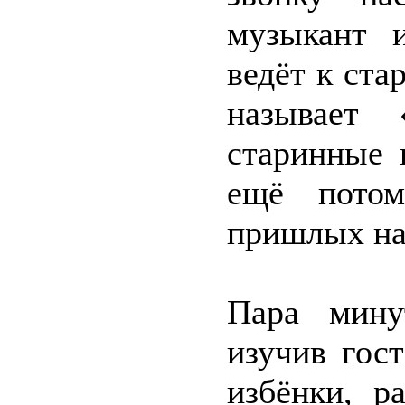
музыкант 
ведёт к ст
называет 
старинные 
ещё пото
пришлых на
Пара мину
изучив гос
избёнки, р