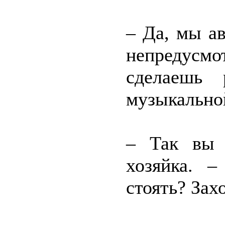
– Да, мы ав
непредус
сделаешь 
музыкально
– Так вы 
хозяйка. 
стоять? Зах