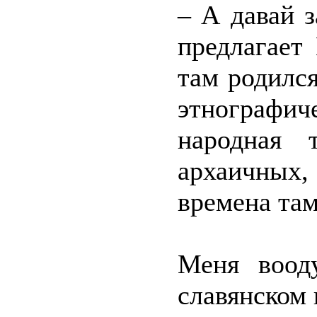
– А давай 
предлагает
там родилс
этнографич
народная 
архаичных
времена та
Меня воод
славянском