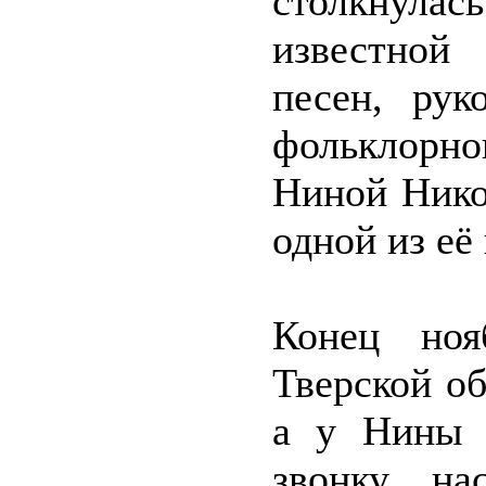
столкнулас
известной
песен, рук
фольклорн
Ниной Нико
одной из её
Конец ноя
Тверской об
а у Нины 
звонку на