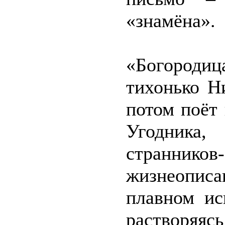
«знамёна».
«Богородиц
тихонько Н
потом поёт
Угодника
страннико
жизнеопис
плавном ис
растворяясь