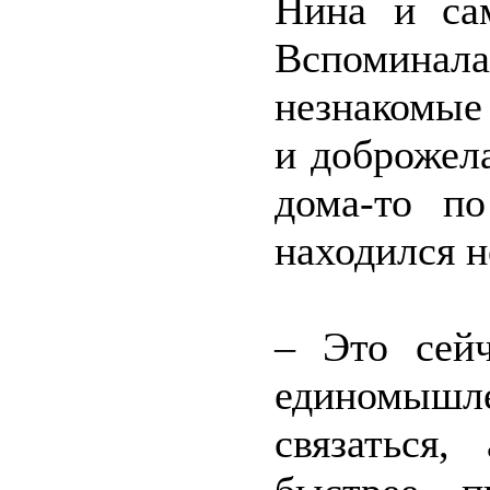
Нина и сам
Вспоминал
незнакомые 
и доброжел
дома-то по
находился н
– Это сей
единомышле
связаться,