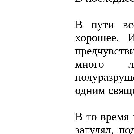
В пути все
хорошее. 
предчувств
много л
полуразруш
одним свящ
В то время
загулял, по