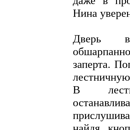
даже в пр
Нина уверен
Дверь в
обшарпанн
заперта. П
лестничную
В лест
останавли
прислушивая
найдя кноп