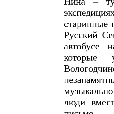
Нина – ту
экспедиц
старинные 
Русский Се
автобусе н
которые
Вологодчин
незапамят
музыкальн
люди вмест
письмо – 