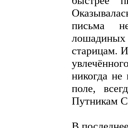
быстрее п
Оказывалас
письма н
лошадины
старицам. 
увлечённо
никогда не
поле, всег
Путникам С
В последнее