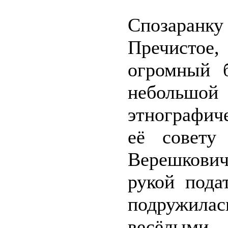
Спозаранку
Пречистое
огромный 
небольш
этнографич
её совету
Верешкович
рукой пода
подружилас
весёлым