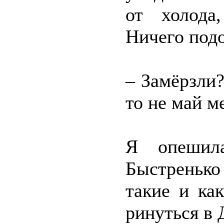
от холода
Ничего под
– Замёрзли?
то не май м
Я опешила
Быстреньк
такие и ка
ринуться в