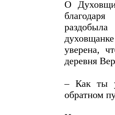
О Духовщи
благодаря
раздобыл
духовщанк
уверена, ч
деревня Вер
– Как ты 
обратном пу