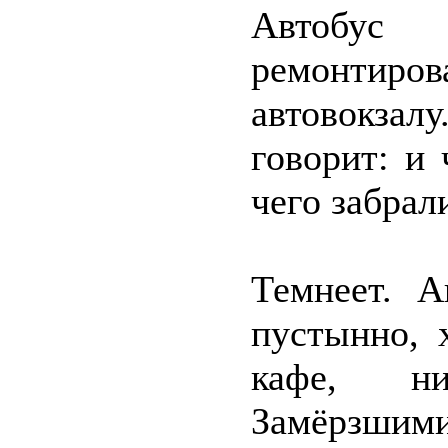
Автобус
ремонти
автовокза
говорит: и
чего забрал
Темнеет. А
пустынно, 
кафе, ни
Замёрзшим