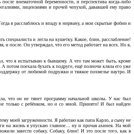
ь после внематочной беременности, и перспектива когда-либо
 регалиями, лицензиями и прочей чепухой, дававшей ему право
Тогда я расслаблюсь и впаду в нирвану, а мои скрытые фобии и
 специалиста и легла на кушетку. Какое, блин, расслабление!
, и после. Он утверждал, что его метод работает на всех. Но я,
л, что я испытываю к бывшему. А что там может быть, кроме
. А потом поехала бухать к подруге, ещё полночи кляла его уже
поддержку от любимой подружки и тяжкое похмелье наутро. И
яла, что он не тянет программу начальной школы. У нас был
не только с ребёнком, но и со мной. Принято! И был найден
 тему моей загруженности. Я работаю как папа Карло, а сыну не
ньги на жизнь я упускаю главное… ну и прочая ахинея. На мой
ложили завести собаку. Собаку, блин! И это после того, как я