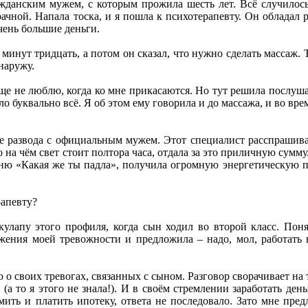
ражданским мужем, с которым прожила шесть лет. Всё случилос
рачной. Напала тоска, и я пошла к психотерапевту. Он обладал
чень большие деньги.
минут тридцать, а потом он сказал, что нужно сделать массаж. 
наружу.
е не люблю, когда ко мне прикасаются. Но тут решила послушать
 буквально всё. Я об этом ему говорила и до массажа, и во время
ле развода с официальным мужем. Этот специалист расспрашива
на чём свет стоит полтора часа, отдала за это приличную сумму
сню «Какая же ты падла», получила огромную энергетическую 
рапевту?
скулапу этого профиля, когда сын ходил во второй класс. Пон
ижения моей тревожности и предложила – надо, мол, работать 
 о своих тревогах, связанных с сыном. Разговор сворачивает на
 (а то я этого не знала!). И в своём стремлении заработать де
рмить и платить ипотеку, ответа не последовало. Зато мне пред