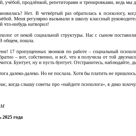
ой, учёбой, продлёнкой, репетиторами и тренировками, ведь мы 
ановилась? Нет. В четвёртый раз обратилась к психологу, ког
ёбой. Меня регулярно вызывали в школу классный руководитель
ой что-нибудь натворил!
ихолог от некой социальной структуры. Нас с сыном поставили
 В общем, пошла.
ени! 17 пропущенных звонков по работе – социальный психолог
братно – вот, собственно, и всё, что я получила от той двухчас
учится. Бунтует, ну и пусть бунтует. Отстранитесь, наблюдайте, 
ога далеко-далеко. Но не послала. Хотя бы платить не пришлось,
час, когда слышу советы про «найдите психолога», я дико хохоч
OM
 2025 года