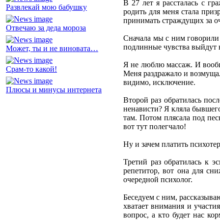
В 27 лет я рассталась с г
Развлекай мою бабушку
родить для меня стала приз
принимать страждущих за о
Отвечаю за деда мороза
Сначала мы с ним говорили 
подлинные чувства выйдут 
Может, ты и не виновата…
Я не люблю массаж. И вообщ
Срам-то какой!
Меня раздражало и возмущало
видимо, исключение.
Плюсы и минусы интернета
Второй раз обратилась пос
ненависти? Я кляла бывшего 
там. Потом плясала под пе
вот тут полегчало!
Ну и зачем платить психоте
Третий раз обратилась к э
репетитор, вот она для сн
очередной психолог.
Беседуем с ним, рассказываю
хватает внимания и участия
вопрос, а кто будет нас ко