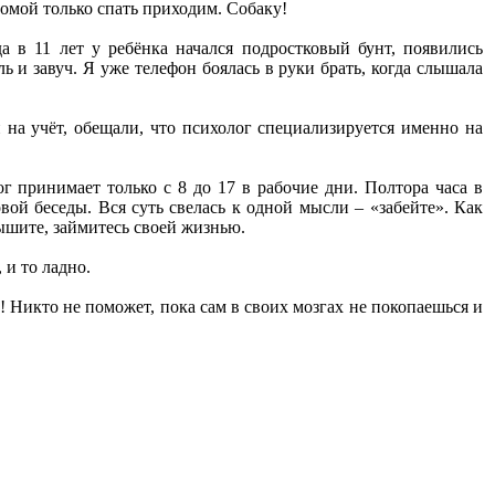
домой только спать приходим. Собаку!
да в 11 лет у ребёнка начался подростковый бунт, появились
 и завуч. Я уже телефон боялась в руки брать, когда слышала
 на учёт, обещали, что психолог специализируется именно на
 принимает только с 8 до 17 в рабочие дни. Полтора часа в
овой беседы. Вся суть свелась к одной мысли – «забейте». Как
дышите, займитесь своей жизнью.
 и то ладно.
у! Никто не поможет, пока сам в своих мозгах не покопаешься и