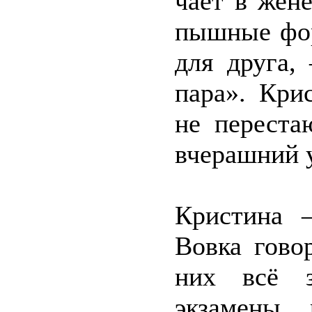
чает в жен
пышные фор
для друга,
пара». Кри
не переста
вчерашний 
Кристина 
Вовка гово
них всё з
экзамены,