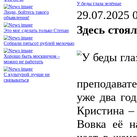
У беды глаза зелёные
29.07.2025 
Люди, бойтесь такого
объявления!
Здесь стоял
Это мог сделать только Степан
Собрали пятьсот рублей мелочью
Хорошо быть москвичом –
можно не работать
С культурой лучше не
преподавате
связываться
уже два год
Кристина – 
Вовка её н