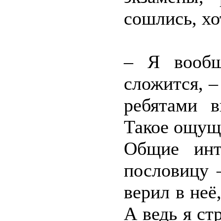
сошлись, хо
– Я вообщ
сложится, –
ребятами 
Такое ощущ
Общие инт
пословицу 
верил в неё
А ведь я с