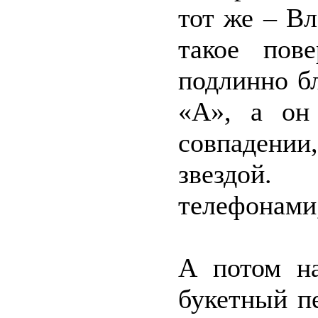
тот же – В
такое пов
подлинно б
«А», а он
совпадени
звездой.
телефонами,
А потом на
букетный п