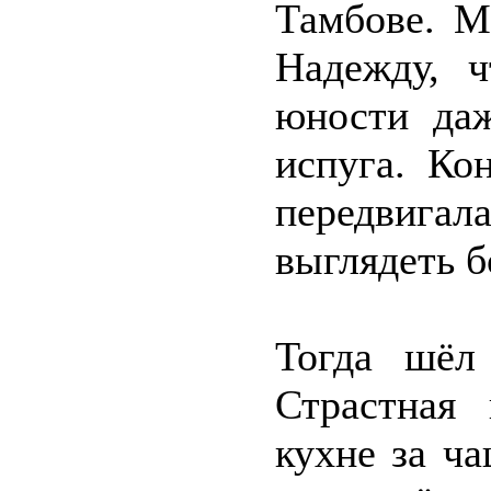
Тамбове. М
Надежду, ч
юности да
испуга. Ко
передвигал
выглядеть б
Тогда шёл
Страстная
кухне за ча