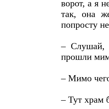
ворот, а я 
так, она ж
попросту н
– Слушай, 
прошли мим
– Мимо чего
– Тут храм 