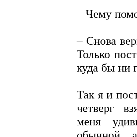
– Чему помо
– Снова вер
Только пост
куда бы ни 
Так я и по
четверг вз
меня удив
обычной, 