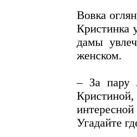
Вовка оглян
Кристинка 
дамы увлеч
женском.
– За пару 
Кристино
интересной 
Угадайте гд