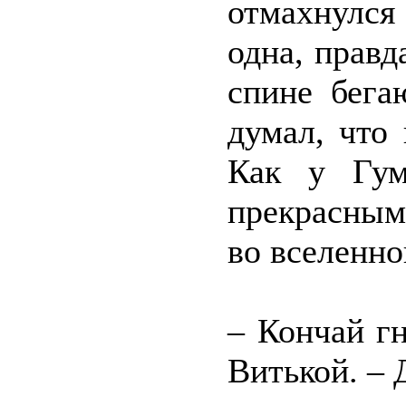
отмахнулся
одна, правд
спине бега
думал, что
Как у Гум
прекрасным
во вселенн
– Кончай г
Витькой. – 