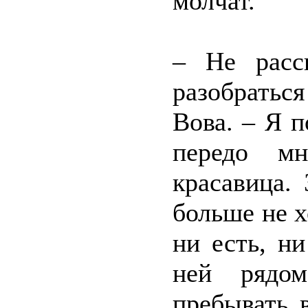
молчат.
– Не расс
разобратьс
Вова. – Я п
передо мн
красавица.
больше не х
ни есть, ни
ней рядо
пребывать 