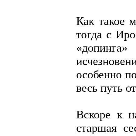
Как такое 
тогда с Ир
«допинга»
исчезновен
особенно по
весь путь о
Вскоре к н
старшая се