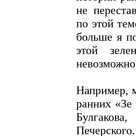
не переста
по этой те
больше я п
этой зеле
невозможно
Например, 
ранних «Зе
Булгаков
Печерского