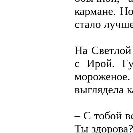
кармане. Но
стало лучше
На Светлой
с Ирой. Г
мороженое
выглядела к
– С тобой в
Ты здорова