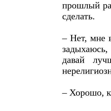
прошлый раз
сделать.
– Нет, мне 
задыхаюсь,
давай луч
нерелигиоз
– Хорошо, к