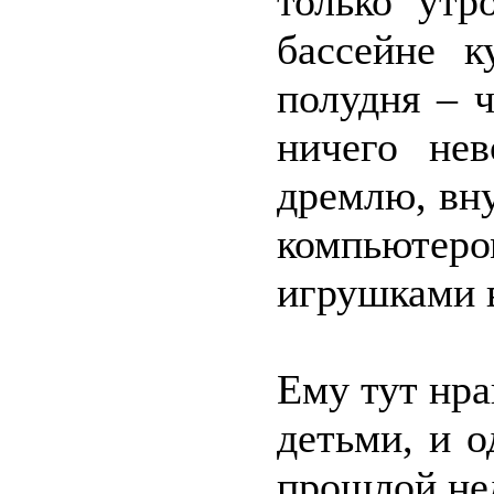
только утр
бассейне к
полудня – 
ничего не
дремлю, вну
компьютер
игрушками 
Ему тут нра
детьми, и о
прошлой не