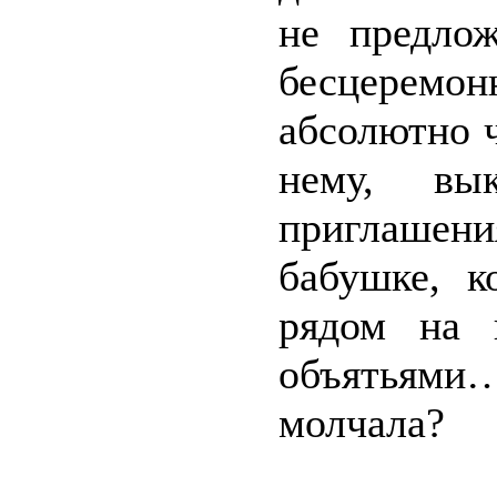
не предлож
бесцерем
абсолютно 
нему, вы
приглашен
бабушке, к
рядом на 
объятьями… 
молчала?