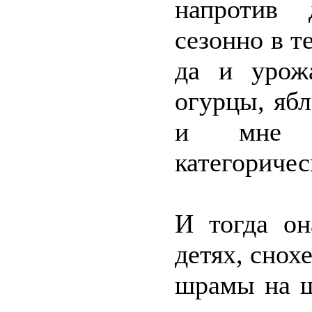
напротив 
сезонно в т
да и урож
огурцы, ябл
и мне п
категоричес
И тогда он
детях, снохе
шрамы на ш