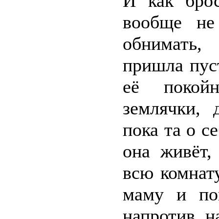
И как бро
вообще не
обнимать,
пришла пуст
её покой
землячки,
пока та о с
она живёт,
всю комнат
маму и по
напротив н