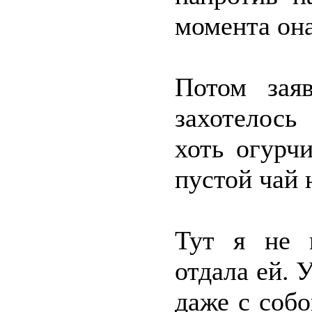
момента она 
Потом зая
захотелось
хоть огурч
пустой чай 
Тут я не 
отдала ей. 
даже с собо