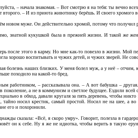
уйста, – начала знакомая. – Вот смотрю я на тебя: ты вечно вс
от второго. – И из приюта животинку берёшь. И своего хромого 
оём новом муже. Он действительно хромой, потому что получил 
имо, знатной кукушкой была в прежней жизни. И такой же жено
верь после этого в карму. Но мне как-то повезло в жизни. Мой п
могла хорошо воспитывать и чужих детей, и чужих зверей. Не сов
ая болезнь наших близких. У меня болел муж, а у неё – отчим, 
льше походило на какой-то бред.
м работником, – рассказывала она. – А вот бабушка – другая.
 в поколение, а не в коммунизм и светлое будущее. Ездили всей
циально в обход, давали кругаля за пять деревень, чтобы никто
, тайно носил крестик, самый простой. Носил не на шее, а во
ане его и похоронили.
ажды сказала: «Всё, я скоро умру». Говорит, полезла в гардеро
овёт он к себе. Ну я же не идиотка, чтобы верить в такую ерун