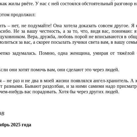
как жилы рвёте. У нас с ней состоялся обстоятельный разговор нас
потом продолжил:
ить – нет, не подумайте! Она хотела доказать совсем другое. Я
пасибо. Не за вашу честность, а за то, что, видя вас, понимаю
 духовником. Вера, дружба, любовь порой не вписываются в общи
молиться за вас, а скорее посылать лучики света вам, в вашу семь
крепко задумалась. Помню, одна женщина, умирая от тяжёлой
сли они хотят помочь вам, они сделают это через людей.
 – не раз и не два в моей жизни появлялся ангел-хранитель. А 
 разными. Бывают раздолбаи, и за ними самими надо присматри
 чем-нибудь вас порадовать. Хотя бы через других людей.
ОВ
брь 2025 года