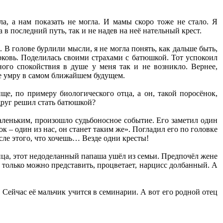
а, а нам показать не могла. И мамы скоро тоже не стало. Я
в последний путь, так и не надев на неё нательный крест.
В голове бурлили мысли, я не могла понять, как дальше быть,
ерковь. Поделилась своими страхами с батюшкой. Тот успокоил
ного спокойствия в душе у меня так и не возникло. Вернее,
же умру в самом ближайшем будущем.
ище, по примеру биологического отца, а он, такой поросёнок,
друг решил стать батюшкой?
маленьким, произошло судьбоносное событие. Его заметил один
к – один из нас, он станет таким же». Погладил его по головке
сле этого, что хочешь… Везде одни кресты!
нца, этот недоделанный папаша ушёл из семьи. Предпочёл жене
о только можно представить, процветает, нарцисс долбанный. А
.
. Сейчас её мальчик учится в семинарии. А вот его родной отец