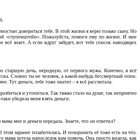
.
й.
олностью довериться тебе. В этой жизни я верю только сыну. Но
ный «глупенштейн». Пожалуйста, помоги ему по жизни. И мне
н всё знает. А если вдруг забудет, вот тебе список наводящих
ю старшую дочь, неродную, от первого мужа. Конечно, я всё
уска. Словно ты не человек, а какой-нибудь бессмертный пони.
е. Тут деньги, тебе тоже хватит – я всё рассчитала.
, разбиться и утопиться. Так тяжко стало на душе, так неприятно
-таки убедила меня взять деньги.
 мама мне и деньги передала. Знаете, что он ответил?
б этом заранее позаботилась. И похоронить её тоже есть на что.
 мама хотела напоследок вам помочь. Она просто видела, как