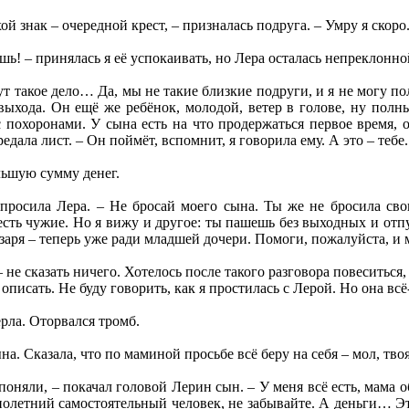
ой знак – очередной крест, – призналась подруга. – Умру я скоро
ишь! – принялась я её успокаивать, но Лера осталась непреклонно
ут такое дело… Да, мы не такие близкие подруги, и я не могу п
 выхода. Он ещё же ребёнок, молодой, ветер в голове, ну пол
с похоронами. У сына есть на что продержаться первое время, о
едала лист. – Он поймёт, вспомнит, я говорила ему. А это – тебе.
льшую сумму денег.
опросила Лера. – Не бросай моего сына. Ты же не бросила сво
 есть чужие. Но я вижу и другое: ты пашешь без выходных и отп
заря – теперь уже ради младшей дочери. Помоги, пожалуйста, и мн
– не сказать ничего. Хотелось после такого разговора повеситься
 описать. Не буду говорить, как я простилась с Лерой. Но она всё
ерла. Оторвался тромб.
а. Сказала, что по маминой просьбе всё беру на себя – мол, твоя
 поняли, – покачал головой Лерин сын. – У меня всё есть, мама о
летний самостоятельный человек, не забывайте. А деньги… Это