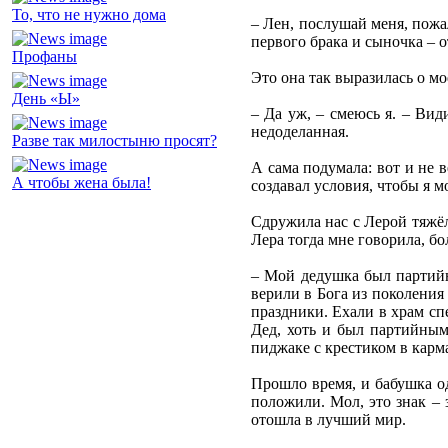
То, что не нужно дома
– Лен, послушай меня, пожал
первого брака и сыночка – 
Профаны
Это она так выразилась о м
День «Ы»
– Да уж, – смеюсь я. – Вид
недоделанная.
Разве так милостыню просят?
А сама подумала: вот и не 
А чтобы жена была!
создавал условия, чтобы я 
Сдружила нас с Лерой тяжёл
Лера тогда мне говорила, бо
– Мой дедушка был партийны
верили в Бога из поколения
праздники. Ехали в храм спе
Дед, хоть и был партийным
пиджаке с крестиком в карм
Прошло время, и бабушка одн
положили. Мол, это знак – з
отошла в лучший мир.