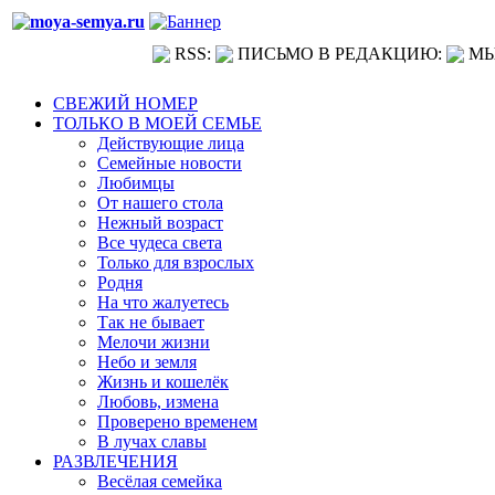
RSS:
ПИСЬМО В РЕДАКЦИЮ:
МЫ
СВЕЖИЙ НОМЕР
ТОЛЬКО В МОЕЙ СЕМЬЕ
Действующие лица
Семейные новости
Любимцы
От нашего стола
Нежный возраст
Все чудеса света
Только для взрослых
Родня
На что жалуетесь
Так не бывает
Мелочи жизни
Небо и земля
Жизнь и кошелёк
Любовь, измена
Проверено временем
В лучах славы
РАЗВЛЕЧЕНИЯ
Весёлая семейка