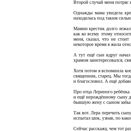
Второй случай меня потряс 
Однажды мама увидела крес
находилась под таким сильн
Мамин крестик долго лежал 
как ко всему этому относит
меня, сказал, что не стои
некоторое время я жила отн
А тут ещё сын вдруг начал 
храмом заинтересовался, св
Хотя потом я вспомнила кое
священник, старец. Мы тогда
и благословил. А ещё добав
Про отца Лериного ребёнка 
и ещё нерождённому сыну до
бывшую жену с сыном забыл,
Так вот. Лера перечить сыну
испытал шок, узнав, по как
Сейчас расскажу, чем тот ра