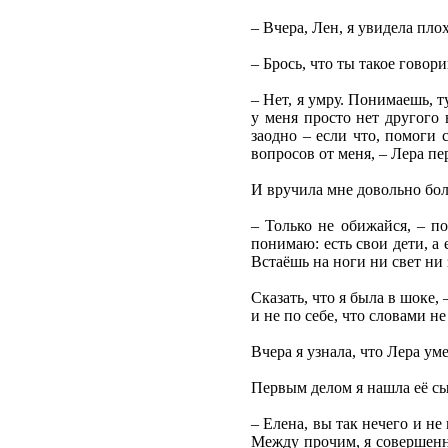
– Вчера, Лен, я увидела плох
– Брось, что ты такое говор
– Нет, я умру. Понимаешь, т
у меня просто нет другого
заодно – если что, помоги 
вопросов от меня, – Лера пер
И вручила мне довольно бо
– Только не обижайся, – п
понимаю: есть свои дети, а
Встаёшь на ноги ни свет ни 
Сказать, что я была в шоке, 
и не по себе, что словами не
Вчера я узнала, что Лера ум
Первым делом я нашла её сын
– Елена, вы так нечего и не
Между прочим, я совершенно