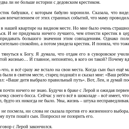
едва ли не больше истории с дедовским крестиком.
тик бабушки, с которым бабулю хоронили. Сказала, что видел
ым впечатлением от этих странных событий, что маму проводила 
в нашей квартире на видном месте. Но мне было очень страшно. 
ься. И не придумала ничего лучшего, чем отнести крестик в ц
т придавать большого значения этим совпадениям. Однако пол
осительно спокойно, а потом увидела крестик. И поняла, что то
тянуться к Богу. Я думала, что отдам его в суворовское учил
ятой жизнью… И главное, непонятно, в кого он такой? Почему в
-что, и всё сразу же встало на свои места. Когда сын был ещё 
 были в святом месте, старец подошёл и сказал мне: «Ваш ребёно
ил: «Ваше дитя выбрало правильный путь». Вот, Лен, и думай по
я почти ничего не знаю. Будучи в браке с Лерой и ожидая перве
чку своего босса. Сейчас у него всё в шоколаде – всё имеет, чт
 будто их никогда не было. Увы, жизнь – штука несправедливая
 не посмела, ни слова не сказала против его жизненного выбора
ому пути пошёл сын. Попросил не позорить его.
зговор с Лерой закончился.