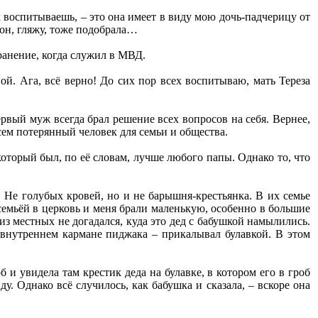
ех воспитываешь, – это она имеет в виду мою дочь-падчерицу от
вон, гляжу, тоже подобрала…
ранение, когда служил в МВД.
й. Ага, всё верно! До сих пор всех воспитываю, мать Тереза
ервый муж всегда брал решение всех вопросов на себя. Вернее,
сем потерянный человек для семьи и общества.
который был, по её словам, лучше любого папы. Однако то, что
 Не голубых кровей, но и не барышня-крестьянка. В их семье
 семьёй в церковь и меня брали маленькую, особенно в большие
 из местных не догадался, куда это дед с бабушкой намылились.
 внутреннем кармане пиджака – прикалывал булавкой. В этом
б и увидела там крестик деда на булавке, в котором его в гроб
ду. Однако всё случилось, как бабушка и сказала, – вскоре она