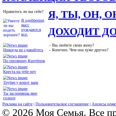
Я, ТЫ, ОН, 
Нравитесь ли вы себе?
В одобрении
масс
ДОХОДИТ Д
нуждаются
все.
– Вы любите свою жену?
Никогда не сдавайтесь
– Конечно. Чем она хуже других?
По прозвищу Кротёнок
Креста на тебе нет
Трубач у ворот зари
Ты заслоняешь мне
солнце
Реклама на сайте
|
Пользовательское соглашение
|
Анонсы номе
© 2026 Моя Семья. Все п