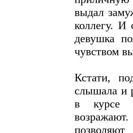
выдал замуж
коллегу. И 
девушка по
чувством вы
Кстати, п
слышала и 
в курсе 
возража
позволяю