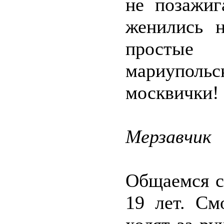
не позажиг
женились 
простые
мариупол
москвички!
Мерзавчик
Общаемся с
19 лет. См