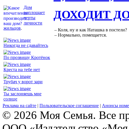
Дом
ДОХОДИТ Д
воплощает
черты
личности
жильцов
.
– Коля, ну и как Наташка в постели?
– Нормально, помещается.
Никогда не сдавайтесь
По прозвищу Кротёнок
Креста на тебе нет
Трубач у ворот зари
Ты заслоняешь мне
солнце
Реклама на сайте
|
Пользовательское соглашение
|
Анонсы номе
© 2026 Моя Семья. Все п
ООО «Издательство «Моя 