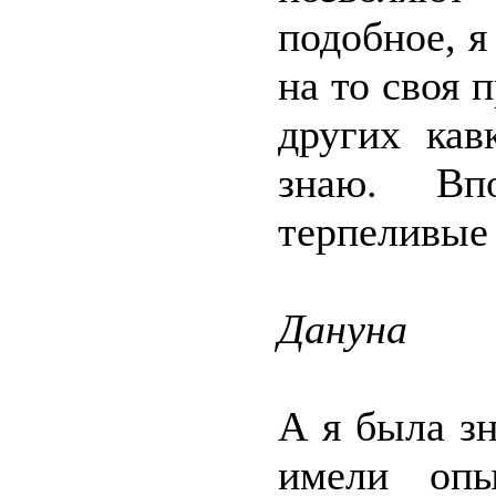
подобное, я
на то своя 
других кав
знаю. Вп
терпеливые 
Дануна
А я была з
имели опы