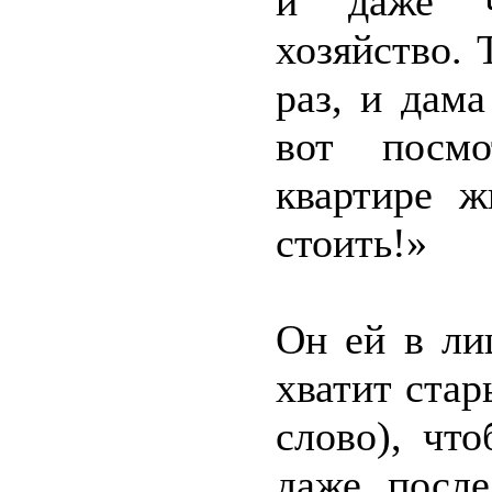
и даже ч
хозяйство. 
раз, и дам
вот посмо
квартире ж
стоить!»
Он ей в ли
хватит ста
слово), чт
даже после