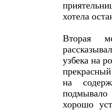
приятельни
хотела оста
Вторая м
рассказыва
узбека на р
прекрасный
на содер
подмывало
хорошо уст