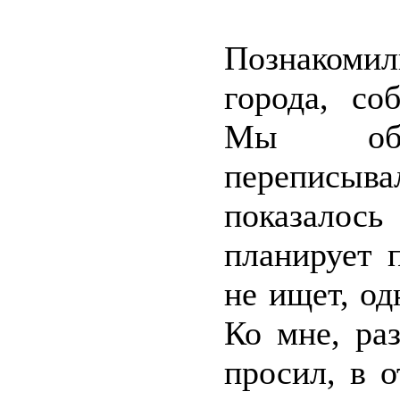
Познакомил
города, со
Мы общ
переписыв
показалось
планирует 
не ищет, од
Ко мне, ра
просил, в о