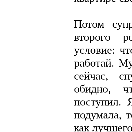
Потом супр
второго р
условие: ч
работай. М
сейчас, с
обидно, ч
поступил. 
подумала, 
как лучшего