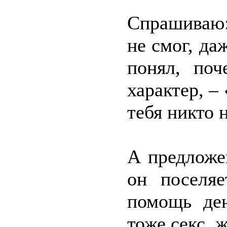
Спрашиваю:
не смог, да
понял, поч
характер, –
тебя никто 
А предложе
он поселяе
помощь де
тоже секс, 