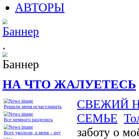
АВТОРЫ
.
НА ЧТО ЖАЛУЕТЕСЬ
СВЕЖИЙ 
Решили меня осчастливить
СЕМЬЕ
То
Все немного разделись
заботу о м
Всех укололи, а меня – нет