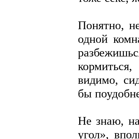
Понятно, н
одной комн
разбежишьс
кормиться,
видимо, си
бы поудобне
Не знаю, н
угол», впо