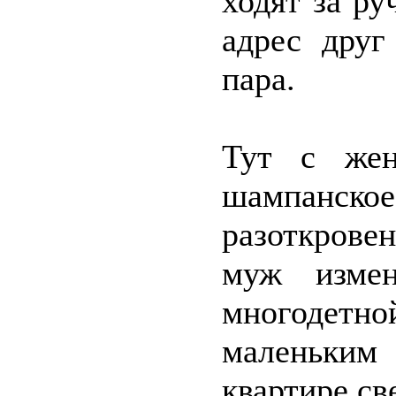
ходят за ру
адрес друг
пара.
Тут с же
шампанс
разоткрове
муж изме
многодетно
маленьким
квартире св