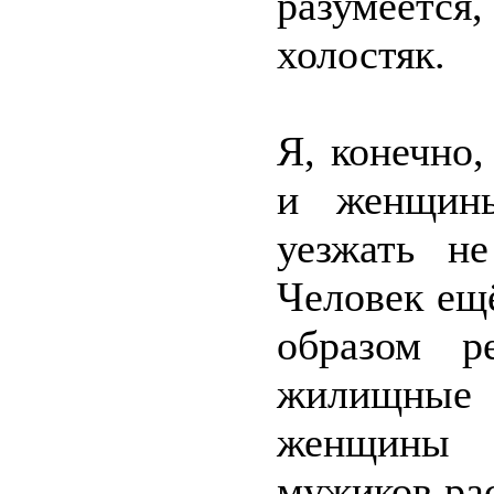
разумеетс
холостяк.
Я, конечно,
и женщины
уезжать н
Человек ещё
образом р
жилищные 
женщины 
мужиков рас