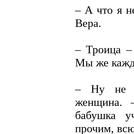
– А что я н
Вера.
– Троица –
Мы же кажд
– Ну не з
женщина. 
бабушка у
прочим, всю