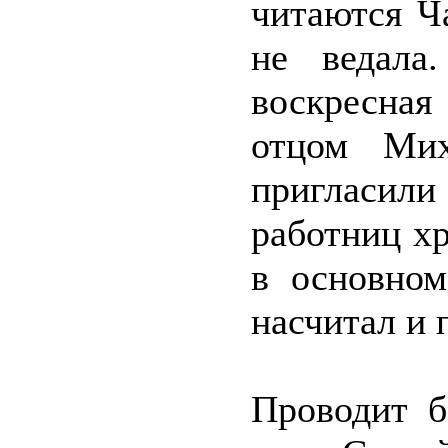
читаются Ч
не ведала
воскресна
отцом Мих
пригласил
работниц х
в основно
насчитал и 
Проводит б