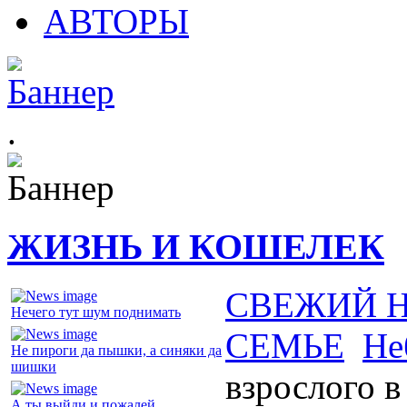
АВТОРЫ
.
ЖИЗНЬ И КОШЕЛЕК
СВЕЖИЙ 
Нечего тут шум поднимать
СЕМЬЕ
Не
Не пироги да пышки, а синяки да
шишки
взрослого в
А ты выйди и пожалей