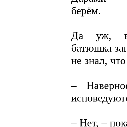
берём.
Да уж, в
батюшка заг
не знал, что
– Наверно
исповедуютс
– Нет, – по