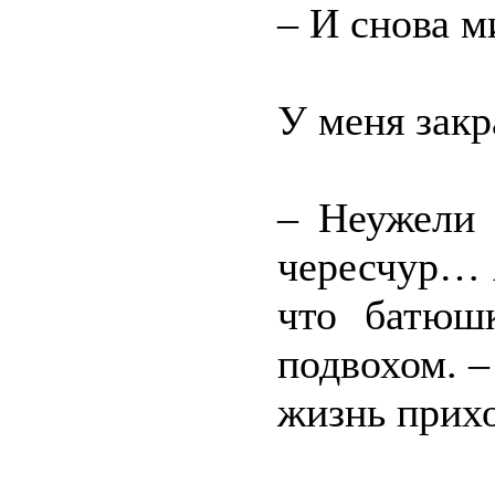
– И снова м
У меня закр
– Неужели 
чересчур… А
что батюш
подвохом. –
жизнь прихо