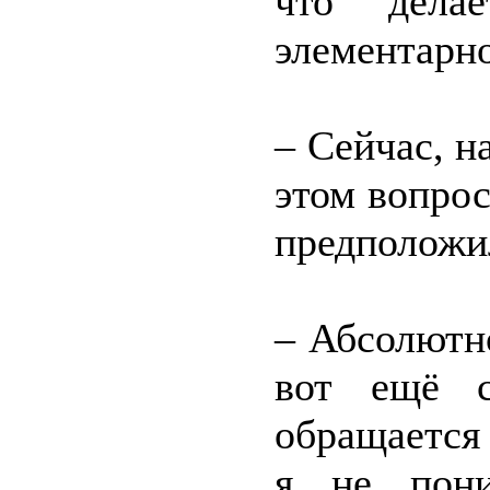
что делае
элементарно
– Сейчас, н
этом вопрос
предположи
– Абсолютн
вот ещё с
обращается
я не пони