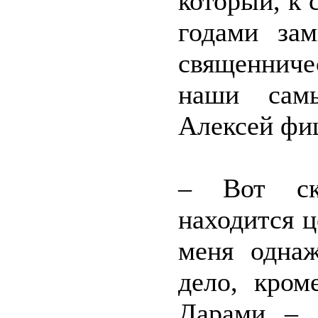
который, к
годами зам
священниче
наши сам
Алексей фи
– Вот ск
находится 
меня одна
дело, кро
Дарами – 