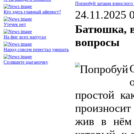
Попробуй затащи взрослого
24.11.2025 
Кто здесь главный аферист?
Утечек нет
Батюшка, в
На фиг всех напугал
вопросы
Народ совсем перестал умирать
Спляшите цыганочку
простой ка
произносит
жив в нём 