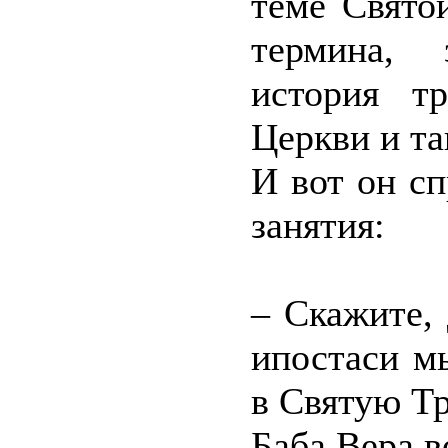
теме Свято
термина, 
история т
Церкви и та
И вот он с
занятия:
– Скажите, 
ипостаси м
в Святую Т
Баба Вера в