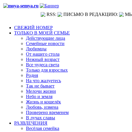
RSS:
ПИСЬМО В РЕДАКЦИЮ:
МЫ
СВЕЖИЙ НОМЕР
ТОЛЬКО В МОЕЙ СЕМЬЕ
Действующие лица
Семейные новости
Любимцы
От нашего стола
Нежный возраст
Все чудеса света
Только для взрослых
Родня
На что жалуетесь
Так не бывает
Мелочи жизни
Небо и земля
Жизнь и кошелёк
Любовь, измена
Проверено временем
В лучах славы
РАЗВЛЕЧЕНИЯ
Весёлая семейка