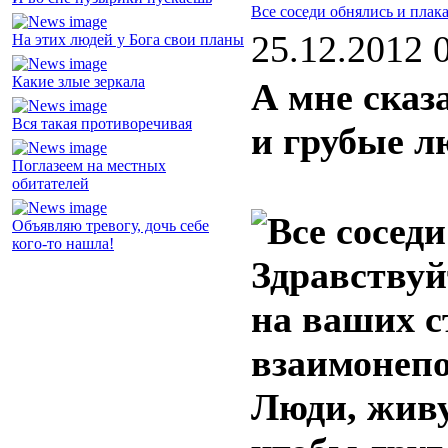
Все соседи обнялись и плак
25.12.2012 
На этих людей у Бога свои планы
Какие злые зеркала
А мне сказ
Вся такая противоречивая
и грубые л
Поглазеем на местных
обитателей
Объявляю тревогу, дочь себе
кого-то нашла!
Здравствуй
на ваших с
взаимонеп
Люди, живу