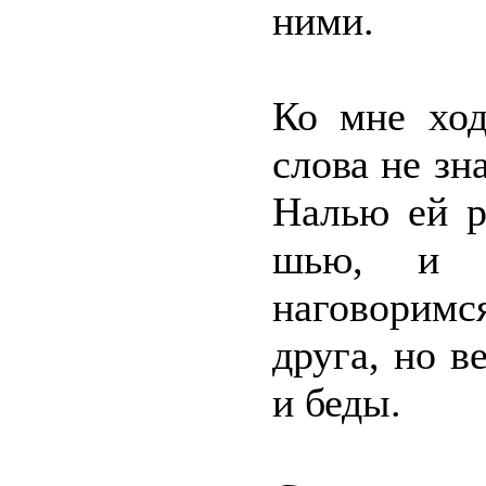
ними.
Ко мне ход
слова не зна
Налью ей р
шью, и г
наговорим
друга, но в
и беды.