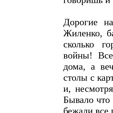
Дорогие н
Жиленко, б
сколько г
войны! Все
дома, а ве
столы с кар
и, несмотря
Бывало что 
бежали все 