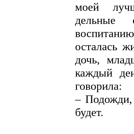
моей луч
дельные 
воспитанию
осталась ж
дочь, млад
каждый ден
говорила:
– Подожди,
будет.