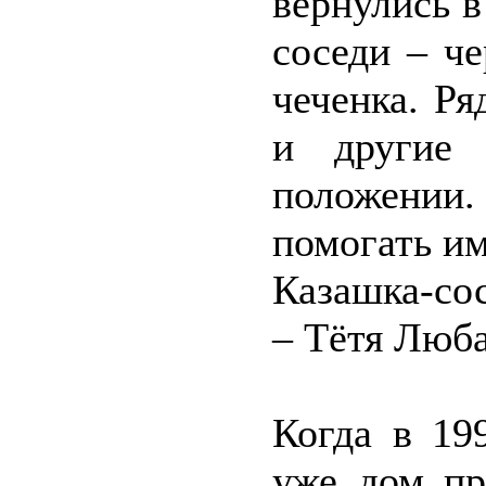
вернулись в
соседи – ч
чеченка. Р
и другие 
положении
помогать им
Казашка-сос
– Тётя Люба
Когда в 19
уже дом пр