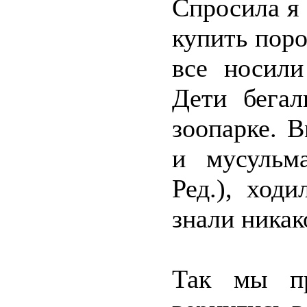
Спросила я
купить поро
все носили
Дети бегал
зоопарке. 
и мусульм
Ред.), ход
знали ника
Так мы пр