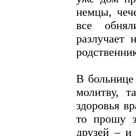
немцы, чеч
все обнял
разлучает 
родственник
В больнице
молитву, т
здоровья в
то прошу з
друзей – и