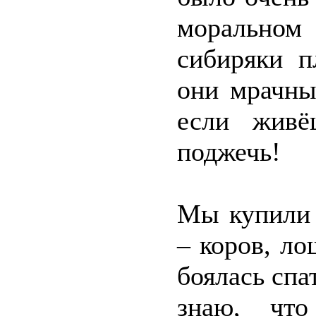
моральном
сибиряки п
они мрачны
если живё
поджечь!
Мы купили 
– коров, ло
боялась спа
знаю, чт